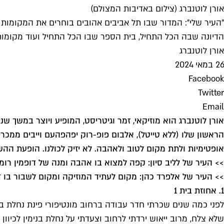
אורן לוטנברג (צילום באדיבות המצולם)
"העיר שלי": המדור שבו תל אביבים אהובים בוחרים את המקומות הא
הדיונה שבה הכל התחיל, בית הספר שבו הכל התחיל ועוד מקומו
אורן לוטנברג
26 במאי 2024
Facebook
Twitter
Email
אורן לוטנברג הוא מוזיקאי, זמר וגיטריסט, המופיע ויוצר במשך ש
הראשון שלו (ללא טייטל), אלבום פופ-רוק יפהפה
עם וייבים ממכרי
אופטימיות ולתת מקום לטוב ולאהבה. לא יזיק לכולנו. הופעת 
>> העיר של לליב סיון: קפה למצוא בו אהבה ומנה של דופמין רומנ
>> העיר של אלפרד כהן: מקום לעתיד המוזיקה ומקום לשבור בו 
1. אחוזת בית 1
לפני כמה שנים שכרתי חדר עבודה ברחוב מונטיפורי פינת נחלת ב