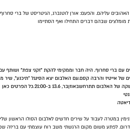
הובים עליהם. והפעם: אורן לוטנברג, הגיטריסט של ברי סחרוף ואל
ת מומלצים שבהם דברים התחילו ואף הסתיימו
נים עם ברי סחרוף. היה חבר וממקימי להקת "זקני צפת" ושותף עם 
ם של אייטיז והרבה קסם.
עם האלבום יצא הסינגל "תיכנע", שיר מס' 3 באלבום, שבו הוא מבקש להכניס לחיים
ההשקה של האלבום תתרחש
באוזןבר, 13.6 ב-21:00.
כל הפרטים כאן
טי
דיאטה
נימין במטרה לעבוד על שירים חדשים לאלבום הסולו הראשון שלי