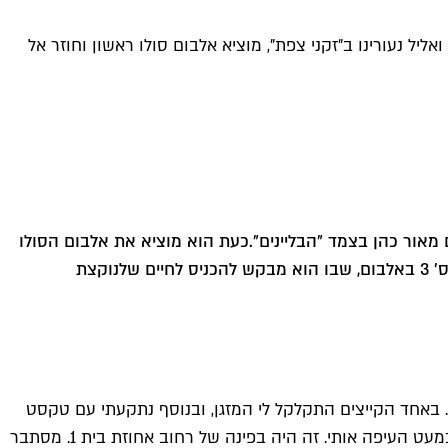
יל נעורינו ב"זקני צפת", מוציא אלבום סולו ראשון וחוזר אל
מאור כהן בצמד "הבליינים".
כעת הוא מוציא את אלבום הסולו
 שלנו
קצת
. באחד הקייצים התקלקל לי המזגן, ובנוסף נתקעתי עם טקסט
שלא צלח, מרוב ייאוש ירדתי לרחוב וצעדתי על נחלת בנימין לכיוון דרום. לפתע משום מקום הרגשתי משב רוח עוצמתי עם בריזה שכמעט העיפה אותי. זה היה בפינה של רחוב אחוזת בית 1. מסתבר