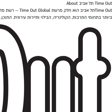
Time Out תל אביב About
ביותר בתחומי התרבות, הקולינריה, הבילוי ותיירות עירונית. התוכן, שמתעדכן 24/7, נכתב ונערך על ידי צוות עיתונאים מקצועי מקומי בישראל, בהתאם לסטנדרט