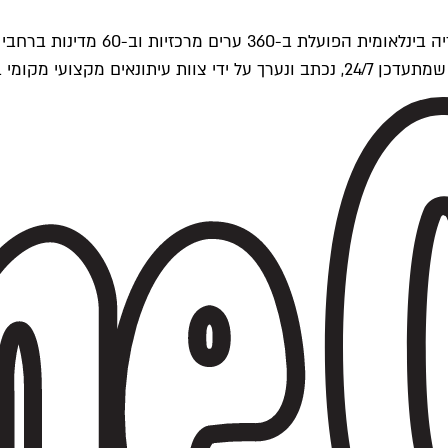
ים של Time Out העולמית.