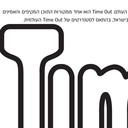
Time Outתל אביב הוא חלק מרשת Time Out Global — רשת מדיה בינלאומית הפועלת ב-360 ערים מרכזיות וב-60 מדינות ברחבי העולם. Time Out הוא אחד ממקורות התוכן המקיפים והאמינים