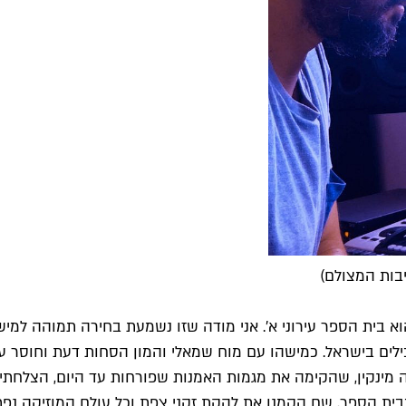
יבות המצולם)
 בית הספר עירוני א'. אני מודה שזו נשמעת בחירה תמוהה למישה
ים בישראל. כמישהו עם מוח שמאלי והמון הסחות דעת וחוסר ענ
ות חלק מסצנת הלהקות של שנות ה-90' שפרחה בבית הספר, שם הקמנו את להקת זקני צפת ו