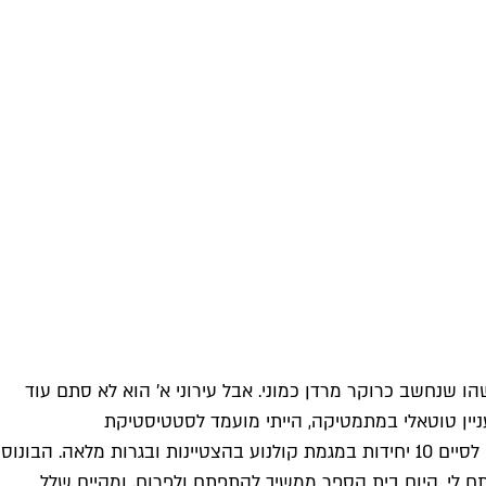
ו שנחשב כרוקר מרדן כמוני. אבל עירוני א' הוא לא סתם עוד
יין טוטאלי במתמטיקה, הייתי מועמד לסטטיסטיקת
אי-ההישרדות של מערכת החינוך. בזכות המחנכת המופלאה, אילנה מינקין, שהקימה את מגמות האמנות שפורחות עד היום, הצלחתי לסיים 10 יחידות במגמת קולנוע בהצטיינות ובגרות מלאה. הבונוס
כל עולם המוזיקה נפתח לי. היום בית הספר ממשיך להתפתח ולפרוח, ומקיים שלל