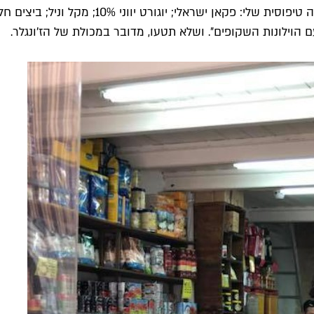
ם הוילונות השקופים״. ושלא תטעו, מדובר במכולת של הז׳ונגלר.