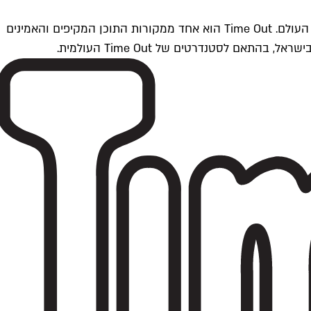
Time Outתל אביב הוא חלק מרשת Time Out Global — רשת מדיה בינלאומית הפועלת ב-360 ערים מרכזיות וב-60 מדינות ברחבי העולם. Time Out הוא אחד ממקורות התוכן המקיפים והאמינים