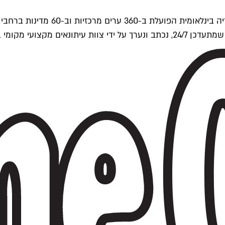
ים של Time Out העולמית.