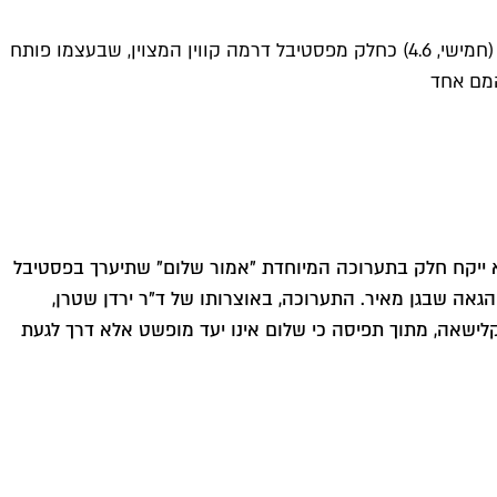
הוא בן 31 והוא מהאמנים המבטיחים בעיר, והוא ישתתף בתערוכה הקבוצתית האמיצה ״אמור שלום״ שתיפתח השבוע במרכז הגאה (חמישי, 4.6) כחלק מפסטיבל דרמה קווין המצוין, שבעצמו פותח
המם אחד
וא ייקח חלק בתערוכה המיוחדת "אמור שלום" שתיערך בפסטיבל
וע ויימשך שמונה ימים (11.6-4.6) בתיאטרון המשולש שבמרכז הגאה שבגן מאיר. התערוכה, באוצרותו של ד"ר ירדן שטרן,
קלישאה, מתוך תפיסה כי שלום אינו יעד מופשט אלא דרך לגעת