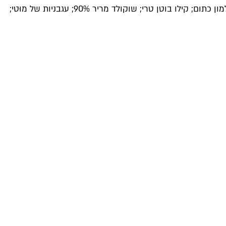
מדובר במכולת הכי שווה בלוינסקי, חנות שיש בה הכל. הנה רשימה טיפוסית שלי: פקאן ישראלי; יוגורט יווני 10%; מקל וניל; ביצים חלמון כתום; קילו בוטן טרי; שוקולד מריר 90%; עגבניות של מוּטי;