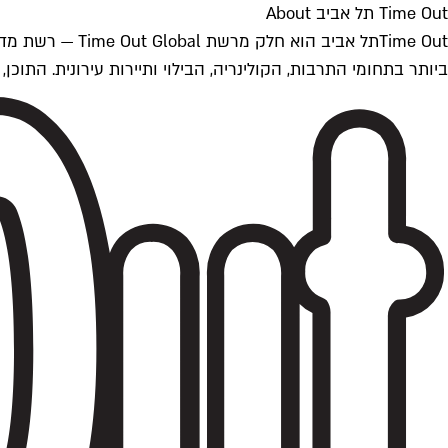
Time Out תל אביב About
ביותר בתחומי התרבות, הקולינריה, הבילוי ותיירות עירונית. התוכן, שמתעדכן 24/7, נכתב ונערך על ידי צוות עיתונאים מקצועי מקומי בישראל, בהתאם לסטנדרט