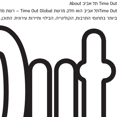
Time Out תל אביב About
ביותר בתחומי התרבות, הקולינריה, הבילוי ותיירות עירונית. התוכן, שמתעדכן 24/7, נכתב ונערך על ידי צוות עיתונאים מקצועי מקומי בישראל, בהתאם לסטנדרט