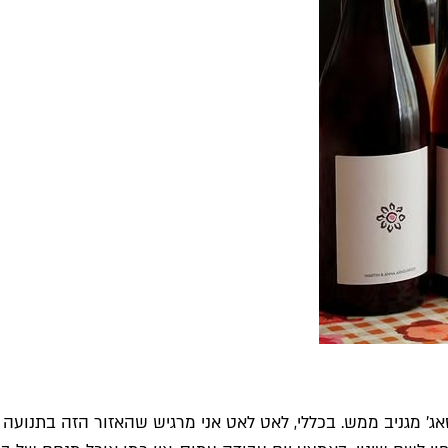
פסאג' מגניב ממש. בכללי, לאט לאט אני מרגיש שהאזור הזה בתנו