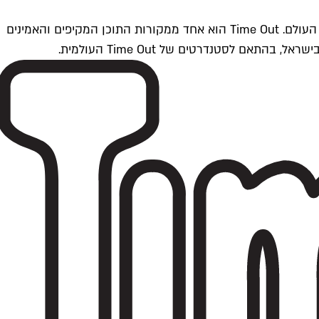
Time Outתל אביב הוא חלק מרשת Time Out Global — רשת מדיה בינלאומית הפועלת ב-360 ערים מרכזיות וב-60 מדינות ברחבי העולם. Time Out הוא אחד ממקורות התוכן המקיפים והאמינים