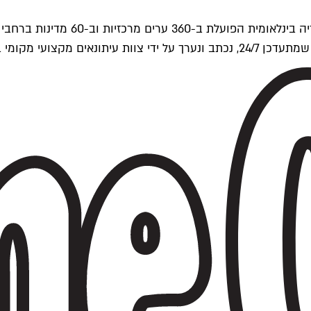
ים של Time Out העולמית.