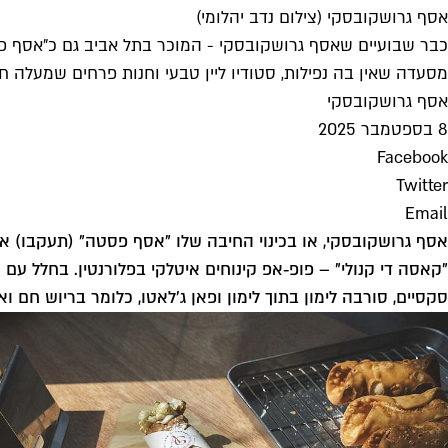
אסף גרושקובסקי (צילום נדב יהלומי)
כבר שבועיים שאסף גרושקובסקי - המוכר בתל אביב גם כ"אסף פסטה"
מסעדה שאין בה נפילות, סטודיו ליין טבעי וחנות פרחים שמעלה ח
אסף גרושקובסקי
8 בספטמבר 2025
Facebook
Twitter
Email
אסף גרושקובסקי, או בכינוי החיבה שלו "אסף פסטה" (
תעקבו
) א
"קאסה די קנולי" – פופ‑אפ קינוחים איטלקי בפלורנטין. בחלל עם א
סקסיים, סורבה לימון בתוך לימון ופאן ג'לאטו, כלומר בריוש חם וא