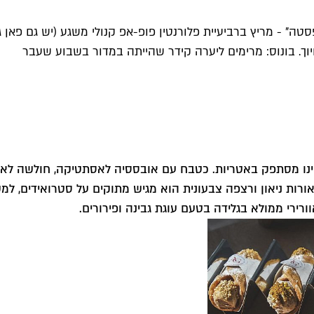
 - מריץ ברביעיית פלורנטין פופ-אפ קנולי משגע (יש גם פאן ג'ל
יוך. בונוס: מרימים ליערה קידר שהייתה במדור בשבוע שעבר
ינו מסתפק באטריות. כטבח עם אובססיה לאסתטיקה, חולשה לאר
ורות ניאון ורצפה צבעונית הוא מגיש מתוקים על סטרואידים, למשל
וורירי ממולא בגלידה בטעם עוגת גבינה ופירורים.