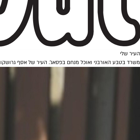
העיר שלי
משרד בטבע האורבני ואוכל מנחם בפסאג'. העיר של אסף גרושקו