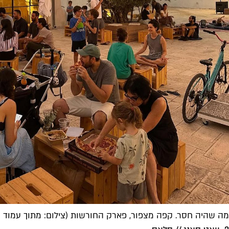
מה שהיה חסר. קפה מצפור, פארק החורשות (צילום: מתוך עמוד האינסטגר