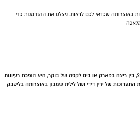
 באוצרותה שכדאי לכם לראות. ניצלנו את ההזדמנות כדי
מלאכה
) היא אוצרת ויועצת אמנות, והאוצרת הקבועה של גלריית ליטבק קונטמפוררי. חיה בתל אביב מאז 2015, בין ריצה בפארק או בים לקפה של בוקר, היא הופכת רעיונות
 התערוכות של ירין דידי ושל לילית שמבון באוצרותה בליטבק