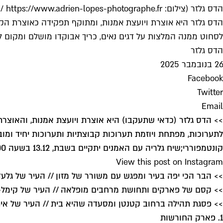
הדס גלזר (צילום: Adrien Lopes / https://www.adrien-lopes-photographe.fr)
הדס גלזר היא אוצרת ויועצת אמנות, ומתוקף תפקידה כאוצרת הק
לסחוט ממנה המלצות על דגים נאים, כריך אבוקדו מושלם ומקום ל
הדס גלזר
26 בנובמבר 2025
Facebook
Twitter
Email
>> הדס גלזר (
כדאי שתעקבו
לתערוכות, מפתחת ויוזמת תערוכות קבוצתיות ותערוכות יחיד ומוב
קונטמפוררי;
שיח גלריה עם האמנים יתקיים בשבת, 13.12 בשעה 12:00
View this post on Instagram
>> הבר הכי יפה בעיר ומפגש עם משורר של מזון // העיר של גלע
>> קסם של פארקים ותחושת מרחבים מופלאה // העיר של קימל-
>> פסגת תהילה ברחוב קטנטן ומסעדה שהיא בית // העיר של אית
1. פארק החורשות