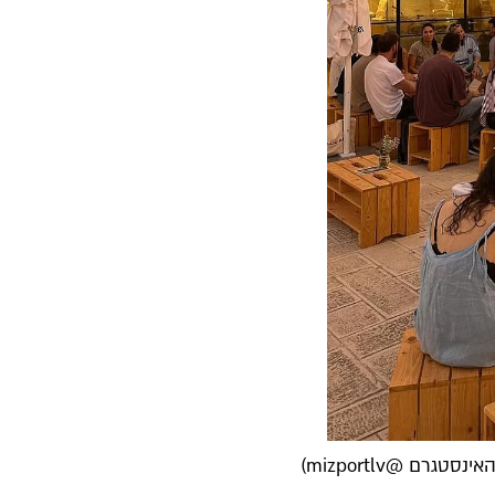
ם @mizportlv)