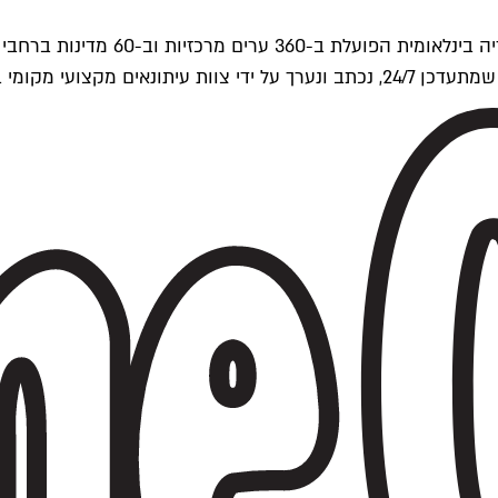
ים של Time Out העולמית.