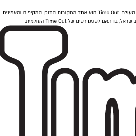
Time Outתל אביב הוא חלק מרשת Time Out Global — רשת מדיה בינלאומית הפועלת ב-360 ערים מרכזיות וב-60 מדינות ברחבי העולם. Time Out הוא אחד ממקורות התוכן המקיפים והאמינים