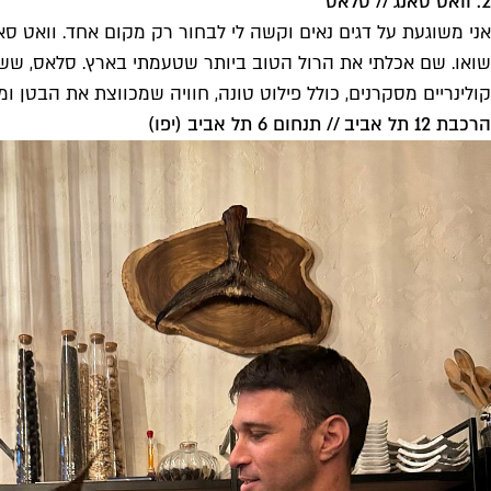
2. וואט סאנג // סלאס
אני משוגעת על דגים נאים וקשה לי לבחור רק מקום אחד. וואט סא
שואו. שם אכלתי את הרול הטוב ביותר שטעמתי בארץ. סלאס, ששמה 
קולינריים מסקרנים, כולל פילוט טונה, חוויה שמכווצת את הבטן ו
הרכבת 12 תל אביב // תנחום 6 תל אביב (יפו)