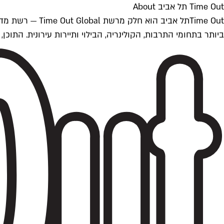
Time Out תל אביב About
ביותר בתחומי התרבות, הקולינריה, הבילוי ותיירות עירונית. התוכן, שמתעדכן 24/7, נכתב ונערך על ידי צוות עיתונאים מקצועי מקומי בישראל, בהתאם לסטנדרט