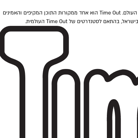
Time Outתל אביב הוא חלק מרשת Time Out Global — רשת מדיה בינלאומית הפועלת ב-360 ערים מרכזיות וב-60 מדינות ברחבי העולם. Time Out הוא אחד ממקורות התוכן המקיפים והאמינים