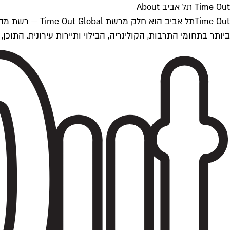
Time Out תל אביב About
ביותר בתחומי התרבות, הקולינריה, הבילוי ותיירות עירונית. התוכן, שמתעדכן 24/7, נכתב ונערך על ידי צוות עיתונאים מקצועי מקומי בישראל, בהתאם לסטנדרט