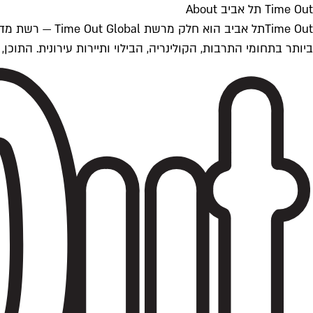
Time Out תל אביב About
ביותר בתחומי התרבות, הקולינריה, הבילוי ותיירות עירונית. התוכן, שמתעדכן 24/7, נכתב ונערך על ידי צוות עיתונאים מקצועי מקומי בישראל, בהתאם לסטנדרט