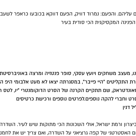
 עליהם. והפעם: נמרוד דוויק, הפעם דווקא בכובעו כראפר לשעבר
ת התקליטים "היי פייבר", במסגרתה יצאו לא מעט אלבומי היפ הופ
טיבל סאונדטראק, שם תתקיים הקרנה של הסרט הדוקומנטרי "יו, לטס 
סרט וחברי להקה נוספים.
לפרטים נוספים ורכישת כרטיסים
 דנין
צרון ורמת ישראל, אולי השכונות הכי מתוקות שיש לעיר. השדרה מצ
 האסטרטגי של קפה גרציאני על השדרה, ואם צריך יש את לחמני