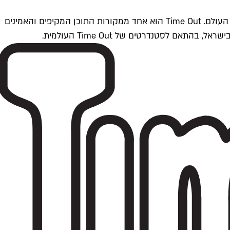
Time Outתל אביב הוא חלק מרשת Time Out Global — רשת מדיה בינלאומית הפועלת ב-360 ערים מרכזיות וב-60 מדינות ברחבי העולם. Time Out הוא אחד ממקורות התוכן המקיפים והאמינים