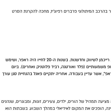
 בהרכב המיתולוגי פרברים רפיוג'יז, מחכה להקרנת הסרט
נמרוד דוויק, 42, נשוי +2, הוא יזם חברתי ועסקי, מנכ"ל תנועת דרכנו, מעצב משחקים ויועץ עסקי, סופר פנטזיה ומרצה באוניברסיטת רייכמן לשיווק וחדשנות. בשנות ה-20 לחייו היה ראפר, ושימש
 משמעותיים (פלד ואורטגה, רביד פלוטניק ואחרים). ביום
ראפ", אשר עדיין בעבודה. אחריה יתקיים פאנל בהנחיית סגן עורך
יעה תמהיל של הורים, ילדים, צעירים, זוגות, ומבוגרים, שנהנים
נה, הופכים את המקום לאידיאלי במהלך השבוע. בשבתות הוא