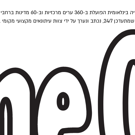
ים של Time Out העולמית.