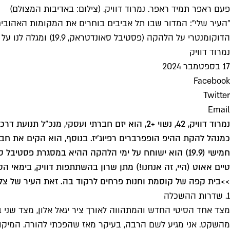
פעם ראפר תמיד ראפר. נמרוד דוויק. (צילום: באדיבות המצולם)
"העיר שלי": המדור שבו תל אביבים בוחרים את המקומות האהובים
הדוקומנטרי על הלהקה (פסטיבל סאונדטראק, 19.9) ומגלה לנו על הפנינה המקסיקנית הכי סודית בעיר
נמרוד דוויק
17 בספטמבר 2024
Facebook
Twitter
Email
כמנהל להקת ההיפ הופ
פרברים רפיוג'יז
. בנוסף, הוא הקים את חבר
חמישי (19.9) הוא ישוחח על ימי הלהקה ההיא במסגרת פס
טיים אאוט (היי, זה אנחנו!) מתן שרון בהשתתפות דוויק, בימאי ה
>>
בית קפה של קוסמת וחנות פרחים לרקוד בה. זאת העיר של צליל
1. שדרות ההשכלה
מצד אחד הסיטי החדש והמתהווה לאורך ציר יגאל אלון, מצד שני בי
מהשקט. אני מגיע לשם הרבה, בעיקר מאז שהפכתי להורה. המיקום