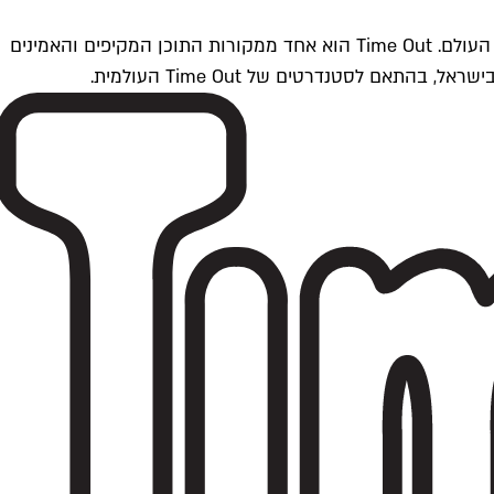
Time Outתל אביב הוא חלק מרשת Time Out Global — רשת מדיה בינלאומית הפועלת ב-360 ערים מרכזיות וב-60 מדינות ברחבי העולם. Time Out הוא אחד ממקורות התוכן המקיפים והאמינים