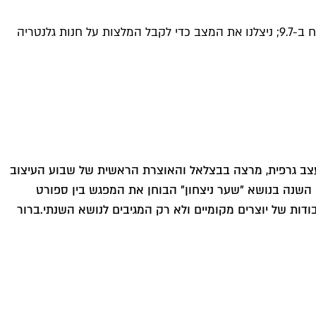
היא מעצבת גרפית, היא מרצה בבצלאל, היא חיה בין תל אביב לירושלים והיא גם האוצרת הראשית של שבוע העיצוב ירושלים שייפתח ב-9.7; ניצלנו את המצב כדי לקבל המלצות על חנות גלנטריה
 מעצב גרפית, מרצה בבצלאל והאוצרת הראשית של שבוע העיצוב
לצדה של רוני עזגד המבורגר. שבוע העיצוב ירושלים יתקיים בבית הנסן בין ה-16-9 ביולי ויעסוק השנה בנושא "שער ניצחון" הבוחן את המפגש בין ספורט
ודות של יוצרים מקומיים ולא רק המגיבים לנושא השנתי.
ברור