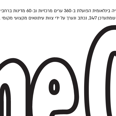
ים של Time Out העולמית.