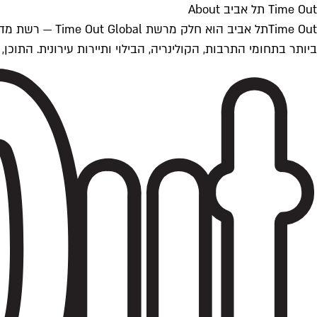
Time Out תל אביב About
ביותר בתחומי התרבות, הקולינריה, הבילוי ותיירות עירונית. התוכן, שמתעדכן 24/7, נכתב ונערך על ידי צוות עיתונאים מקצועי מקומי בישראל, בהתאם לסטנדרט