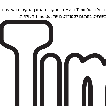
Time Outתל אביב הוא חלק מרשת Time Out Global — רשת מדיה בינלאומית הפועלת ב-360 ערים מרכזיות וב-60 מדינות ברחבי העולם. Time Out הוא אחד ממקורות התוכן המקיפים והאמינים