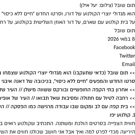
תום שובל (צילום: יעל אילן)
הוא מגדולי יוצרי הקולנוע של דורו, וסרטו החדש "חיים ללא כיסוי
על בית קולנוע עם שארם, על דור האוזן השלישית בקולנוע, על רחו
תום שובל
8 במאי 2026
Facebook
Twitter
Email
>> תום שובל (
כדאי שתעקבו
) הוא מגדולי יוצרי הקולנוע שצמחו 
סרטו החדש והמפעים "חיים ללא כיסוי", בכיכובה של דאנה איב
>> אחרון בתי הקפה החופשיים ובורקס ששווה מישלן // העיר של 
>> רחבה לטיול עם חתולה ומסיבות שאל תבואו // העיר של אופיר
>> בית קפה עם לב ומקום שבו עבודה מרגישה כמו הפסקה // העיר
1. קולנוע יפו
חווית הצפייה בסרטים הולכת ומשתנה. התכתיב שקולנוע רואים ב
היריעה מכדי לפרט למה ואיך אבל אני חושב שכולנו חווים את השי