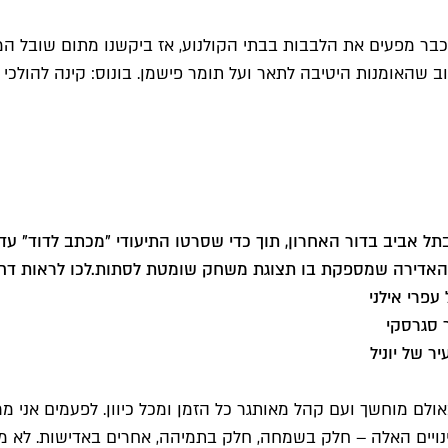
" כבר מפעים את הלבבות בבתי הקולנוע, אז ביקשנו מתום שובל המל
ב שהאומנות היטיבה לתאר ועל תומר פישמן. בונוס: קינה להולכי 
בתל אביב בדור האחרון, תוך כדי שסרטו התיעודי "מכתב לדוד" עד
גי האדירה שמספקת בו תצוגת משחק שומטת לסתות.
לכו לראות דח
עפרי אילני
 סגרסקי
 של יוניל
אולם מוחשך ועם קהל מאותגר כל הזמן ומכל כיוון. לפעמים אני
נויים האלה – חלק בשמחה, חלק בתמיהה, אחרים באדישות. לא משנ