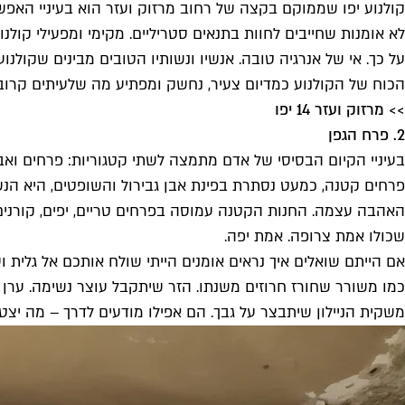
קולנוע יפו שממוקם בקצה של רחוב מרזוק ועזר הוא בעיניי האפשרו
לא אומנות שחייבים לחוות בתנאים סטריליים. מקימי ומפעילי קולנו
על כך. אי של אנרגיה טובה. אנשיו ונשותיו הטובים מבינים שקולנ
הכוח של הקולנוע כמדיום צעיר, נחשק ומפתיע מה שלעיתים קרובו
>> מרזוק ועזר 14 יפו
2. פרח הגפן
בעיניי הקיום הבסיסי של אדם מתמצה לשתי קטגוריות: פרחים ואבו
פרחים קטנה, כמעט נסתרת בפינת אבן גבירול והשופטים, היא הנש
האהבה עצמה. החנות הקטנה עמוסה בפרחים טריים, יפים, קורנים 
שכולו אמת צרופה. אמת יפה.
אם הייתם שואלים איך נראים אומנים הייתי שולח אותכם אל גלית ו
כמו משורר שחורז חרוזים משנתו. הזר שיתקבל עוצר נשימה. ערן יא
משקית הניילון שיתבצר על גבך. הם אפילו מודעים לדרך – מה יצט