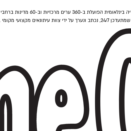
ים של Time Out העולמית.