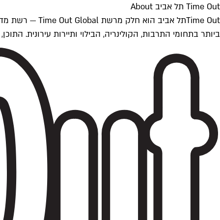
Time Out תל אביב About
ביותר בתחומי התרבות, הקולינריה, הבילוי ותיירות עירונית. התוכן, שמתעדכן 24/7, נכתב ונערך על ידי צוות עיתונאים מקצועי מקומי בישראל, בהתאם לסטנדרט