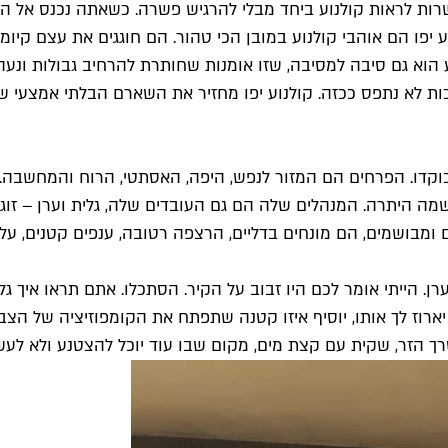
ת לראות קולנוע ביחד מבלי להרגיש פשרה. כשאתה נכנס אל הקולנו
ע יפו הם אוהבי קולנוע במובן הכי טהור. הם חוגגים את עצם קיומו
וע הוא גם סיבה למסיבה, שזו אומנות שחותרת להרחיב גבולות ונעה
ת לא נתפס ככזה. קולנוע יפו מחזיר את השארם הבלתי אמצעי של
קדו. הפרחים הם המזור לנפש, היפה, האסתטי, הרוח והמחשבה. הא
מה היתרה. המנהלים שלה הם גם העובדים שלה, גלית וערן – זוג 
ומבושמים, הם מונחים בדליים, הרצפה רטובה, ענפים קטנים, על
ערן. הייתי אומר לכם היו זבוב על הקיר. הסתכלו. אתם תראו איך
רוז לך אותו, יוסיף איזו קטנה שתפתח את הקומפוזיציה של הצבעי
רך הזר, שקית עם קצת מים, מקום שבו עוד יוכל להצטנע ולא לעשו