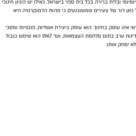
ומי ובלית ברירה בכל בית ספר בישראל, כאילו יש היגיון חינוכי
 כאן דור של צעירים שמשוכנעים כי מהות הדמוקרטיה היא
אינו עוסק בחינוך. הוא עוסק ביצירת אשליות, פנטזיות ומסכי
עשן ובשטיפת מוח. למי שזקוק לרענון קל בתפיסת המציאות, זהו הקו אותו שירטטה מדינת ישראל הצעירה בתיווך האו"ם יחד עם מדינות ערב בתום מלחמת העצמאות, ועד 1967 הוא שימש כגבול
א ימחק אותו.