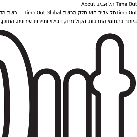
Time Out תל אביב About
ביותר בתחומי התרבות, הקולינריה, הבילוי ותיירות עירונית. התוכן, שמתעדכן 24/7, נכתב ונערך על ידי צוות עיתונאים מקצועי מקומי בישראל, בהתאם לסטנדרט