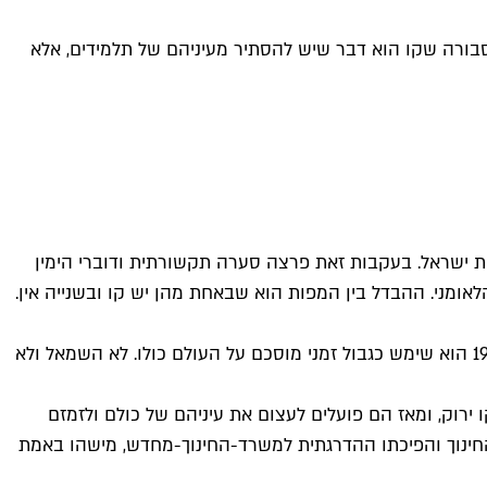
 סבורה שקו הוא דבר שיש להסתיר מעיניהם של תלמידים, אלא
ת ישראל. בעקבות זאת פרצה סערה תקשורתית ודוברי הימין
אומני. ההבדל בין המפות הוא שבאחת מהן יש קו ובשנייה אין.
למי שזקוק לרענון קל בתפיסת המציאות, זהו הקו שלשרטוטו הייתה שותפה מדינת ישראל הצעירה בתום מלחמת העצמאות. עד 1967 הוא שימש כגבול זמני מוסכם על העולם כולו. לא השמאל ולא
ו ירוק, ומאז הם פועלים לעצום את עיניהם של כולם ולזמזם
ינוך והפיכתו ההדרגתית למשרד-החינוך-מחדש, מישהו באמת