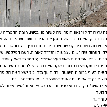
זה נראה לך קו? זאת חומה, מה קשור קו עכשיו. חומת ההפרדה על ה
הקו הירוק הוא רק קו. הוא מסמן את הדיון החשוב שבליבת העתיד
לקו המחוק שדורשים עצמאות והגדרה לאומית. העם הפלסטיני עצמו
רבים שיבחו את סגנית ראש העיר אריאלי על המהלך האמיץ שלה. אנ
מפחדים מקו ואינם סבורים שקו הוא דבר שיש להסתיר מעיניהם של
הזאת תעוף ברוחות השנאה, ורק חינוך כזה יכול לעצור את הסופה.
רוצים לקבל את ״טיים אאוט״ למייל? הירשמו לניוזלטר שלנו
אני מאשר/ת קבלת ניוזלטרים ומידע פרסומי מאתר ״טיים אאוט״
לאי
הבועה
טור דעה
❤ תל אביב