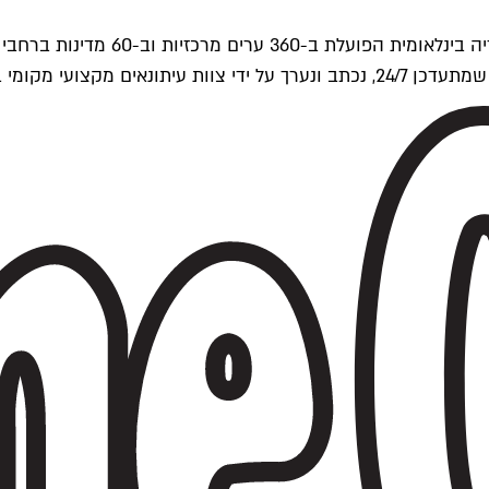
ים של Time Out העולמית.