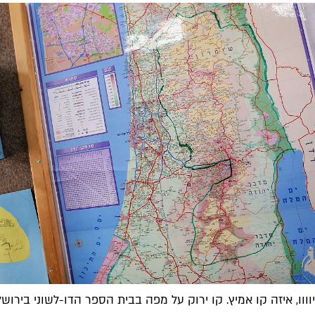
יוווו, איזה קו אמיץ. קו ירוק על מפה בבית הספר הדו-לשוני בירושלים, 2007 (צילום: גטי אי