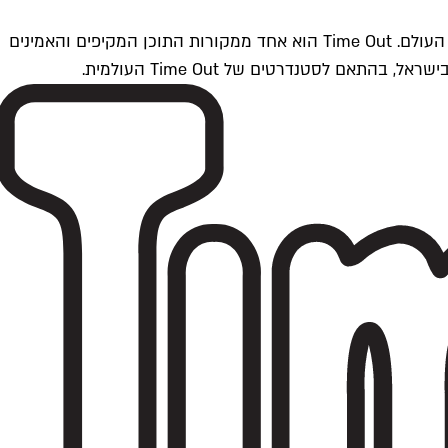
Time Outתל אביב הוא חלק מרשת Time Out Global — רשת מדיה בינלאומית הפועלת ב-360 ערים מרכזיות וב-60 מדינות ברחבי העולם. Time Out הוא אחד ממקורות התוכן המקיפים והאמינים