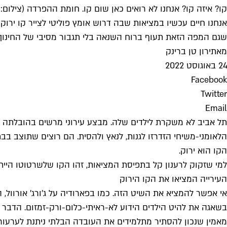
קו? איזה קו? אנחנו לא רואים כאן שום קו. חומת ההפרדה (צילום: ג
אנחנו חיים עכשיו במציאות שבה דרוש אומץ פוליטי לצייר קו יר
שגם המפה הזאת תעוף ברוח השנאה בלי תגבור מסיבי של החינוך ל
מאת
ירון טן ברינק
24 באוגוסט 2022
Facebook
Twitter
Email
תל אביב לא משקרת לילדים שלה. מבצע עירוני מרשים בהובלתה ש
הלאומני-משיחי הזדרזו לגנות, לנאץ ולהסית. הם רוצים שתוצב בב
הקו הוא ירוק.
העירייה המציאו את הקו הירוק
אי אפשר להמציא את השיט הזה. כמו בפארודיה על ג'ורג' אורוול, ה
בשאגה את להיט הילדים הידוע לא-ראיתי-כלום-ורק-זמזום. הדב
מאמין שנכון להסתיר מתלמידים את העובדה הבלתי ניתנת לערעור ש