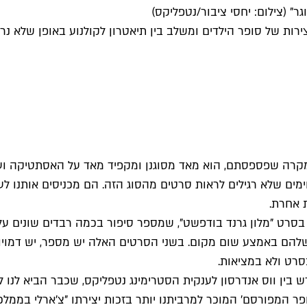
" (צילום: יחסי ציבור/נטפליקס)
יצירות של סופר הילדים ומשלב בין תיאטרון לקולנוע באופן שלא
קרה שפספסתם, הוא מאד מסוגנן ומקפיד מאד על האסתטיקה ועל ק
ימים שלא רגילים לראות סרטים מהסוג הזה. הם מכניסים אותנו ל
 אחרת.
בסרט "מלון גרנד בודפשט", שמספר סיפור בכמה רבדים שונים על 
להם באמצע שום מקום. בשני הסרטים האלה יש מספר, יש דמויות
סרט ולא במציאות.
ין ווס אנדרסון לענקית הסטרימינג נטפליקס, שכבר הביא לנו ל
ר המפורסם' המוכר למרביתנו יותר בזכות יצירתו "צ'ארלי בממלכ