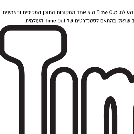
Time Outתל אביב הוא חלק מרשת Time Out Global — רשת מדיה בינלאומית הפועלת ב-360 ערים מרכזיות וב-60 מדינות ברחבי העולם. Time Out הוא אחד ממקורות התוכן המקיפים והאמינים