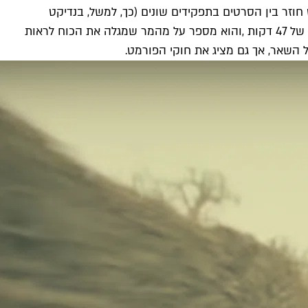
 חוזר בין הסרטים בתפקידים שונים (כך, למשל, בנדיקט
קמברבאץ' משחק גם את הנרי שוגר וגם את הארי ב"רעל"). הסרט הארוך ביותר הוא הראשון שיצא בסדרה ביום רביעי שעבר, באורך של 47 דקות ,והוא מספר על מהמר שמגלה את הכוח לראות
השאר, אך גם מציג את חוקי הפורמט.