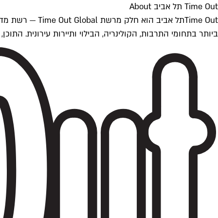
Time Out תל אביב About
ביותר בתחומי התרבות, הקולינריה, הבילוי ותיירות עירונית. התוכן, שמתעדכן 24/7, נכתב ונערך על ידי צוות עיתונאים מקצועי מקומי בישראל, בהתאם לסטנדרט