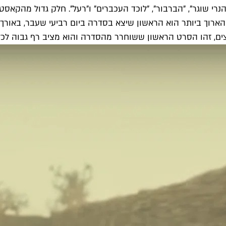
רי שוגר", "הברבור", "לוכד העכברים" ו"רעל". חלק גדול מהקאסט
ם, זהו הסרט הראשון ששוחרר מהסדרה והוא מציב רף גבוה לכל 