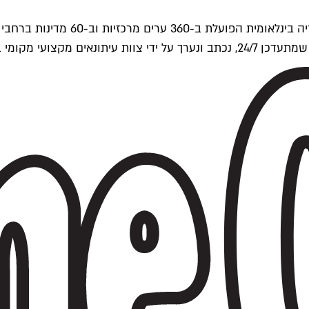
ים של Time Out העולמית.