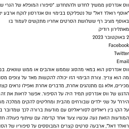
ווס אנדרסון ממשיך לחדש ולהתחדש. "סיפורו המופלא של הנרי שוגר
"אוסף רואלד דאל" של נטפליקס בבימוי ווס אנדרסון לוקח ארבע 
באוסף מציב רף ששלושת הסרטים אחריו מתקשים לעמוד בו
מאת
לירון רודיק
2 באוקטובר 2023
Facebook
Twitter
Email
ווס אנדרסון הוא במאי מהסוג שממש אוהבים או ממש שונאים. במ
מה הוא צריך. צורת הבימוי הזו יכולה להקשות מאד על צופים מסו
מכירים, אלא גם מתנהגים אחרת, מדברים אחרת ואפילו נראים קצת
הדגש של ווס אנדרסון תמיד היה על הסיפור. אפשר לראות את זה 
הירח" על שני ילדים שבורחים מהבית ומחליטים להקים ממלכה מש
על הקו בין ריאליזם לסוריאליזם עם מודעות ברורה לכך שמדובר ב
המודעות הזאת נעה עכשיו צעד אחד קדימה עם שיתוף פעולה חדש ב
רואלד דאל", ארבעה סרטים קצרים המבוססים על סיפוריו של הסופ