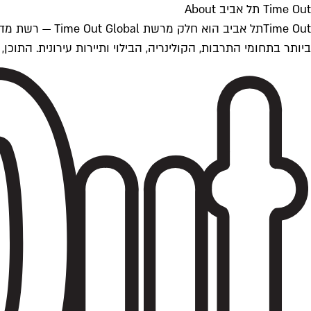
Time Out תל אביב About
ביותר בתחומי התרבות, הקולינריה, הבילוי ותיירות עירונית. התוכן, שמתעדכן 24/7, נכתב ונערך על ידי צוות עיתונאים מקצועי מקומי בישראל, בהתאם לסטנדרט