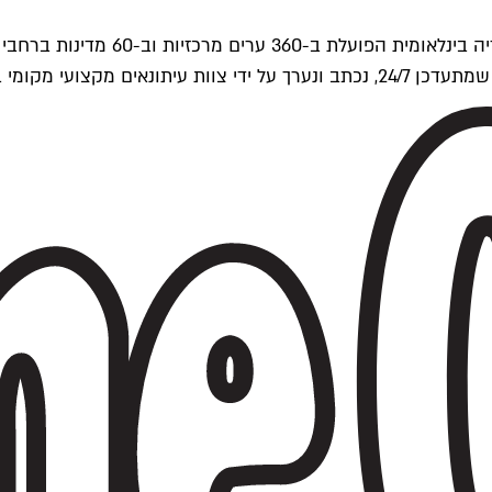
ים של Time Out העולמית.