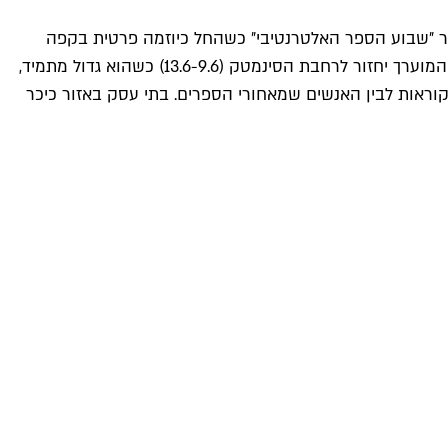
ר ״שבוע הספר האלטרנטיבי״ כשהחל כיוזמה פרטית בקפה
שפירא והפך ל״יריד הספר של תל אביב-יפו״ כשהעירייה פרשה עליו את חסותה בסיוע הרשות לפיתוח וקידום עסקים. היריד האהוב והמוערך יחזור לרחבת הסינמטק (13.6-9.6) כשהוא גדול מתמיד,
ים והקוראות לבין האנשים שמאחורי הספרים. בתי עסק באזור כיכר