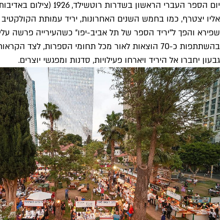
יום הספר העברי הראשון בשדרות רוטשילד, 1926 (צילום באדיבות ארכיון קק״ל)
אליו יצטרף, כמו בחמש השנים האחרונות, יריד עמותת הקולקטי
בהשתתפות כ-70 הוצאות לאור מכל תחומי הספרות, לצ
גבעון יחברו אל היריד ויארחו פעילויות, סדנות ומפגשי יוצרים.