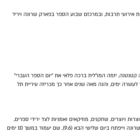
 מאז שנוסד כ״יום הספר העברי״, תציין עיריית תל אביב-יפו תציין את חודש הספר העברי (30.6-9.6) בעשרות אירועי תרבות, ובמרכזם שבוע הספר בפארק שרונה ויריד
הייתה עיר של ספרים, סיפורים, סופרים ומשוררים, וכבר ב-1926 בעודה בקושי עיירה קטנטנה, יזמה המו״לית ברכה פלאי את ״יום הספר העברי״
וע התארך לעשרה ימים, והנה מאה שנים אחר כך מכריזה עיריית תל
ת ויוצרים, שחקנים, מוזיקאים ואמניות לצד ירידי ספרים,
מתחמי חוויה, מופעים, סדנות ופעילויות לכל המשפחה ברחבי העיר. גולת הכותרת היא כמובן יריד שבוע הספר שיתקיים גם השנה בשרונה וייפתח ביום שלישי הבא (9.6), שם יעמוד במשך 10 ימים