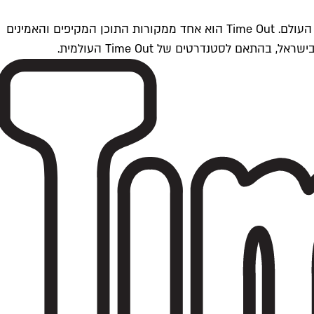
Time Outתל אביב הוא חלק מרשת Time Out Global — רשת מדיה בינלאומית הפועלת ב-360 ערים מרכזיות וב-60 מדינות ברחבי העולם. Time Out הוא אחד ממקורות התוכן המקיפים והאמינים