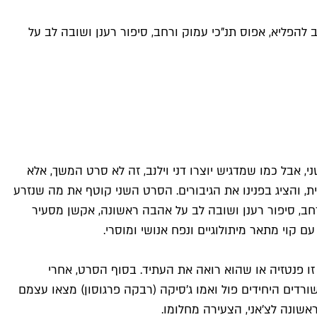
הפליא, אפוס תנ"כי עמוק ורחב, סיפור רענן ושובה לב על
ה אישור להפקת החלק השני, אבל כמו שמדגיש יוצרו דני וילנב, זה לא סרט המשך, אלא
לם ואת הפוליטיקה הגלובאלית, והציג בפנינו את הגיבורים. הסרט השני קוטף את מה שנזרע
חב, סיפור רענן ושובה לב על אהבה ראשונה, אקשן מסעיר
זו פנטזיה או שהוא רואה את העתיד. בסוף הסרט, אחרי
דים היחידים פול ואמו ג'סיקה (רבקה פרגוסון) מצאו עצמם
שונה לצ'אני, הצעירה מחלומו.