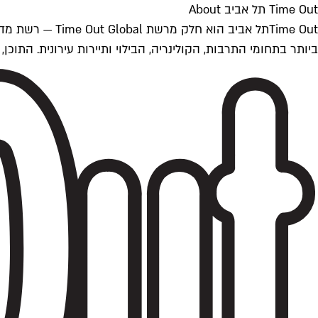
Time Out תל אביב About
ביותר בתחומי התרבות, הקולינריה, הבילוי ותיירות עירונית. התוכן, שמתעדכן 24/7, נכתב ונערך על ידי צוות עיתונאים מקצועי מקומי בישראל, בהתאם לסטנדרט