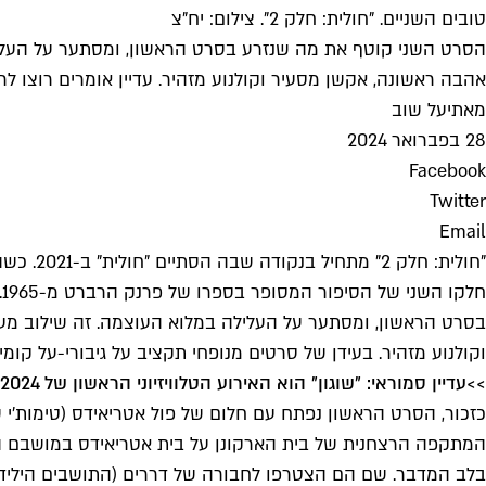
טובים השניים. "חולית: חלק 2". צילום: יח"צ
הסרט השני קוטף את מה שנזרע בסרט הראשון, ומסתער על העלילה
אהבה ראשונה, אקשן מסעיר וקולנוע מזהיר. עדיין אומרים רוצו לרא
מאת
יעל שוב
28 בפברואר 2024
Facebook
Twitter
Email
"חולית:
ח
בסרט הראשון, ומסתער על העלילה במלוא העוצמה. זה שילוב מעור
וקולנוע מזהיר. בעידן של סרטים מנופחי תקציב על גיבורי-על קומיקסיים שנגזרו מקרטון, "חולית: חלק 2" מזכיר לנו מ
>>
עדיין סמוראי: "שוגון" הוא האירוע הטלוויזיוני הראשון של 2024
כזכור, הסרט הראשון נפתח עם חלום של פול אטריאידס (טימות'י ש
המתקפה הרצחנית של בית הארקונן על בית אטריאידס במושבם החד
בלב המדבר. שם הם הצטרפו לחבורה של דררים (התושבים הילידיים