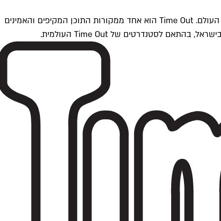
Time Outתל אביב הוא חלק מרשת Time Out Global — רשת מדיה בינלאומית הפועלת ב-360 ערים מרכזיות וב-60 מדינות ברחבי העולם. Time Out הוא אחד ממקורות התוכן המקיפים והאמינים