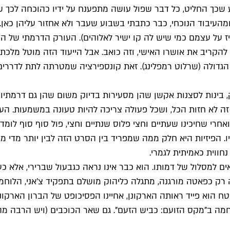
 שכך החליט, כל דבר שפול עושה מתפענח על ידיו כהוכחה לכך 
העיבוד הנוכחי, כבר כתבתי בשבוע שעבר ולא אחזור עליהן כאן
כריז על עצמם כמי שיש לה קו ישיר לאלוהים). העורק הדרמתי של
ן להקריב את אושרו האישי, וזה כואב. אבל הייעוד הזה מוטל מל
דולה (שרלוט רמפלינג). זאת קונספירציה שמטרתה לתת לדררים ת
בינות לסצנות אקשן שהן מסעירות בדיוק משום שהן גם דרמתיות. 
וגרפיה זה חשוב, אבל זה לא חזות הכל, ושכל פעולה צריכה להיות טעונה במ
רי שחיכינו שעתיים וחצי פלוס שנתיים וחצי, פול סוף סוף לומד 
חווית כאמיתית לגמרי.
למסלול של דמותו. הוא כבר אינו נראה כגבעול שברירי, אלא כעל
ה רק כפאטה מורגנה, מתגלה כליהוק מושלם בתפקיד צ'אני, הלוח
הוא פייד ראותה הארקונן, אחיינו הפסיכופט של הברון הארקונן 
ה ב"מקס הזועם: כביש הזעם". גם שאר הכוכבים (ויש הרבה מהם) 