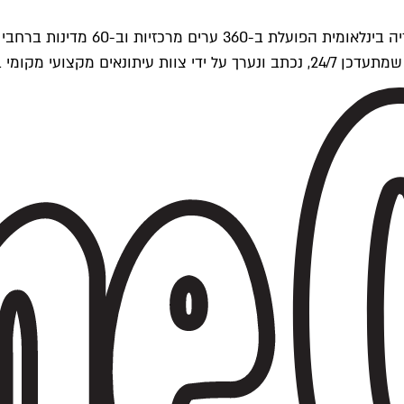
ים של Time Out העולמית.