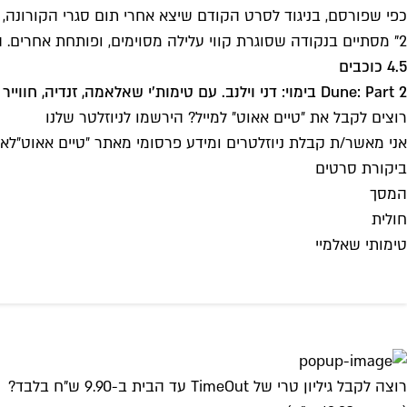
כפי שפורסם, בניגוד לסרט הקודם שיצא אחרי תום סגרי הקורונה, 
2" מסתיים בנקודה שסוגרת קווי עלילה מסוימים, ופותחת אחרים. הוא מציף אותנו רגשית בסדרה של אירועים קתרטיים, אך גם משאיר אותנו כמהים להמשך.
4.5 כוכבים
Dune: Part 2 בימוי: דני וילנב. עם טימות'י שאלאמה, זנדיה, חווייר בארדם, רבקה פרגוסון, ג'וש ברולין, כריסטופר ווקן, אוסטין באטלר. ארה"ב 2024, 166 דק'
רוצים לקבל את ״טיים אאוט״ למייל? הירשמו לניוזלטר שלנו
אני מאשר/ת קבלת ניוזלטרים ומידע פרסומי מאתר ״טיים אאוט״
לאי
ביקורת סרטים
המסך
חולית
טימותי שאלמיי
רוצה לקבל גיליון טרי של TimeOut עד הבית ב-9.90 ש"ח בלבד?