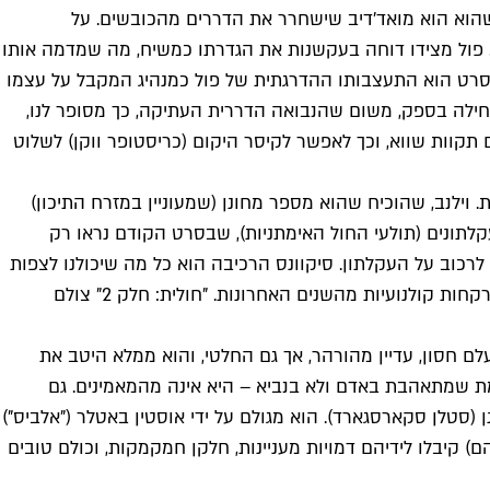
שהוא הוא מואד'דיב שישחרר את הדררים מהכובשים. על
. פול מצידו דוחה בעקשנות את הגדרתו כמשיח, מה שמדמה אותו
 הסרט הוא התעצבותו ההדרגתית של פול כמנהיג המקבל על עצמו
כתחילה בספק, משום שהנבואה הדררית העתיקה, כך מסופר לנו,
קוות שווא, וכך לאפשר לקיסר היקום (כריסטופר ווקן) לשלוט
וילנב, שהוכיח שהוא מספר מחונן (שמעוניין במזרח התיכון)
שמעות. העקלתונים (תולעי החול האימתניות), שבסרט הקודם נראו רק
לרכוב על העקלתון. סיקוונס הרכיבה הוא כל מה שיכולנו לצפות
לו. זאת חוויה פיזית ממש, ואפשר לחוש כל גרגר חול שמתנגש בפניו. הפיזיות היא חלק ממה שמפריד בין הסרט הזה לבין יותר מדי מרקחות קולנועיות מהשנים האחרונות. "חולית: חלק 2" צולם
ם חסון, עדיין מהורהר, אך גם החלטי, והוא ממלא היטב את
מת שמתאהבת באדם ולא בנביא – היא אינה מהמאמינים. גם
(סטלן סקארסגארד). הוא מגולם על ידי אוסטין באטלר ("אלביס")
קיבלו לידיהם דמויות מעניינות, חלקן חמקמקות, וכולם טובים