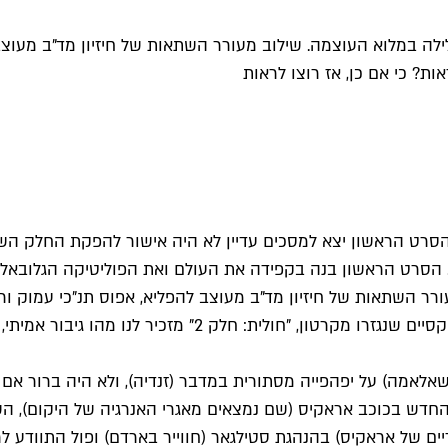
 במלוא העוצמה. שילוב מעורר השתאות של חיזיון מד"ב מעוצב ל
ות? כי אם כן, אז רוצו לראות
 חלק 2" מתחיל בנקודה שבה הסתיים "חולית" ב-2021. כשהסרט הראשון יצא למסכים עדיין לא הי
לקו השני של הסיפור המסופר בספרו של פרנק הרברט מ-1965. הסרט הראשון בנה בקפידה את העו
ר השתאות של חיזיון מד"ב מעוצב להפליא, אפוס תנ"כי עמוק ור
הו גיבור אמיתי, עם קוי מתאר מיתולוגיים ונפח אנושי ומוסרי.
אלאמה) על יפהפייה מסתורית במדבר (זנדיה), ולא היה ברור אם 
ש בכוכב אראקיס (שם נמצאים מאגרי האנרגיה של היקום), השור
 של אראקיס) בהנהגת סטילגאר (חווייר בארדם) ופול התוודע לרא