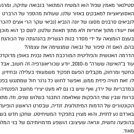
סטילגאר מאמין שפול הוא המשיח המתואר בנבואה עתיקה, ומרגע
האסוציאציות למאבקים באזור שלנו, שעולות מהספר של הרברט ומ
לנביאים סרבנים מסוגו של יונה הנביא (נביאי שקר הרי אצים לה
את ייעודו מתוך אחריות ולא מתוך תאוות שלטון. לשם כך הוא מוכ
בעצם הומצאה על ידי מסדר בנות הגשרית בהנהגתה של הכוהנת הג
בהם. האם זה סיפור של נבואה שמגשימה את עצמה?
הדרמה האנושית והפוליטית המורכבת הזאת נבנית באופן מדוקדק, 
עוד ב"האישה ששרה" מ-2010, יודע שכוריא
בחטף ומרחוק, מקבלים הפעם תפקיד משמעותי בעלילה ובחיזיון. ואח
במדבריות של ירדן, ואף שיש בו גם לא מעט יצירי מחשב הפנטזיה נ
ברווח שבין שתי ההפקות שאלאמה התבגר בשלוש שנים, וזה מתאים 
הקונטורים של הדמות המיתולוגית. זנדיה, שבסרט הראשון הופיע
בארדם נע לחזית, והוא מצוין בתפקיד המשיחיסט. שחקן חדש בשטח 
בהופעה נחשית, ונראה שעיצובו הושפע מדמויותיהם של בני המלחמ
מאוד.