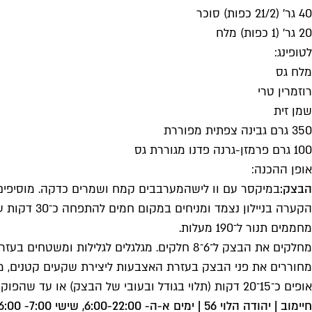
40 גר' (21/2 כפות) סוכר
20 גר' (1 כפות) מלח
לטופינג:
מלח גס
רוזמרין טרי
שמן זית
350 גרם גבינה צפתית מפוררת
100 גרם פרמזן-גרנה פדנו מגוררת גס
אופן ההכנה:
הבצק:
במיקסר עם וו לישהמערבבים קמח ושמרים כדקה. מוסיפים מ
הקערה בניילון נצמד ומניחים במקום חמים להתפחה כ־30 דקות עד הכפלת הנפח.
מחממים תנור ל־190 מעלות.
מחלקים את הבצק ל־6־8 חלקים. מגלגלים לגלילות ומשטחים בעזרת ידיים משומנות למעין מלבנים אובאליים. מניחים לתפוח 15 דקות.
מחוררים את פני הבצק בעזרת האצבעות ליצירת שקעים קטנים, מזלפ
אופים כ־15־20 דקות (תלוי בגודל ובעובי של הבצק) או עד שהפוקצ'ות מזהיבות יפה. מגישים חם.
חיימוב | יהודה הלוי 56 | ימים א-ה- 6:00-22:00, שישי 7:00- 16:00