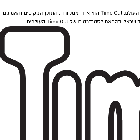
Time Outתל אביב הוא חלק מרשת Time Out Global — רשת מדיה בינלאומית הפועלת ב-360 ערים מרכזיות וב-60 מדינות ברחבי העולם. Time Out הוא אחד ממקורות התוכן המקיפים והאמינים