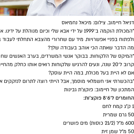
דניאל חיימוב. צילום: מיכאל נחמיאס
"המכולת הוקמה ב־1999 על ידי אבא שלי וכיום 
ולפתוח בפניי אפשרויות. מיד עם שחרורי מהצבא התחלתי לעבוד ב
מה הדבר שאתה הכי אוהב בעבודה שלך?
"המיקס של הלקוחות. בבוקר אנשי המשרדים, בערב האנשים שחוז
קרוב ל־20 שנה, ונעים להרגיש שלקוחות רואים אותו כחלק מהחיים שלהם – אם מדובר בילדים של השכנים שעושים לעצמם חשבון בקופה ואם בהזמנה שקיבלתי מלקוחה להיות עד בכתובה שלה".
אם לא היית בעל מכולת, במה היית עוסק?
"בהכשרתי אני חשמלאי מוסמך, אבל הייתי רוצה לתרום לנזקקים אם
המתכון של חיימוב: פוקצ'ת גבינות
החומרים ל־6־8 פוקצ'ות:
1 ק"ג קמח לחם
50 גרם שמרית
600 מ"ל (21/2 כוסות) מים פושרים
50 מ"ל שמן זית