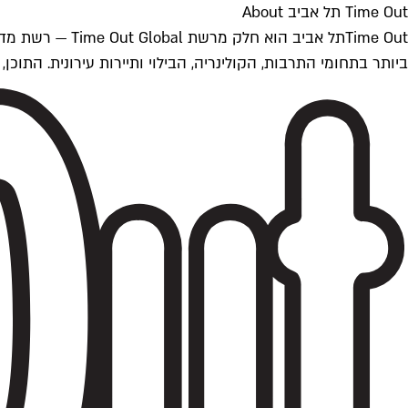
Time Out תל אביב About
ביותר בתחומי התרבות, הקולינריה, הבילוי ותיירות עירונית. התוכן, שמתעדכן 24/7, נכתב ונערך על ידי צוות עיתונאים מקצועי מקומי בישראל, בהתאם לסטנדרט