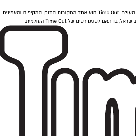
Time Outתל אביב הוא חלק מרשת Time Out Global — רשת מדיה בינלאומית הפועלת ב-360 ערים מרכזיות וב-60 מדינות ברחבי העולם. Time Out הוא אחד ממקורות התוכן המקיפים והאמינים