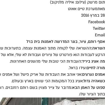
תום מרשק (צילום: איליה מלניקוב)
מאת
מערכת טיים אאוט
28 במרץ 2016
Facebook
Twitter
Email
אסף רותם
, ציור, בוגר המדרשה לאמנות בית ברל
השראה:
ההשראה שלי לקוחה מתוך האמנות עצמה. בתערוכות של 
הרקע לעבודות הוא פורטרט של ציורים ועבודות לא שלי, אלא של 
מה אציג ביריד:
העבודות הכי טובות שלי מהשנים האחרונות.
מורה לחיים:
עידו בראל.
אמנים נערצים:
אני אוהב את העבודות של אריק פישל ושל אמנים עכ
כשאהיה גדול:
אציג בכל המקומות הכי שווים בארץ ובעולם.
ספוט על האמן הבא:
מדובר על צייר מצוין בשם רותם רוזנבוים. ר
בתוך הציור שלו.