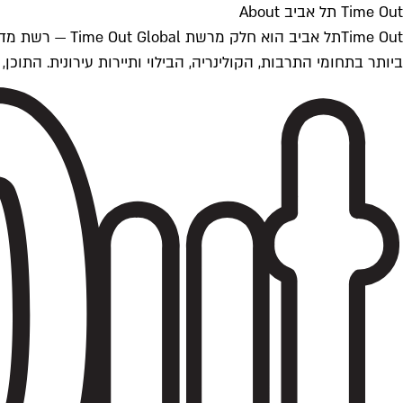
Time Out תל אביב About
ביותר בתחומי התרבות, הקולינריה, הבילוי ותיירות עירונית. התוכן, שמתעדכן 24/7, נכתב ונערך על ידי צוות עיתונאים מקצועי מקומי בישראל, בהתאם לסטנדרט