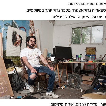
אמנים נערצים:
היפ־הופ.
כשאהיה גדול:
אצטרך מספר גדול יותר במשקפיים.
ספוט על האמן הבא:
להלי פרילינג.
שרון פדידה (צילום: איליה מלניקוב)