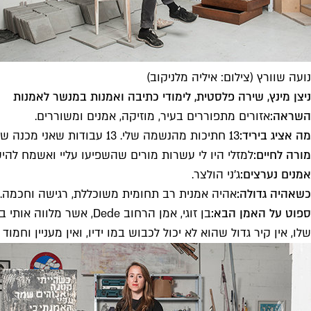
נועה שוורץ (צילום: איליה מלניקוב)
ניצן מינץ, שירה פלסטית, לימודי כתיבה ואמנות במנשר לאמנות
השראה:
אזורים מתפוררים בעיר, מוזיקה, אמנים ומשוררים.
מה אציג ביריד:
13 חתיכות מהנשמה שלי. 13 עבודות שאני מכנה שירה פלסטית. היצירות מורכבות משירה פרי עטי אשר מוצגת בצורה פלסטית כיצירת אמנות, המשלבת תוכן וחומר גם יחד.
מורה לחיים:
למזלי היו לי עשרות מורים שהשפיעו עליי ואשמח להי
אמנים נערצים:
ג'ני הולצר.
כשאהיה גדולה:
אהיה אמנית רב תחומית משוכללת, רגישה וחכמה.
ספוט על האמן הבא:
שלו, אין קיר גדול שהוא לא יכול לכבוש במו ידיו, ואין מעניין וחמוד 