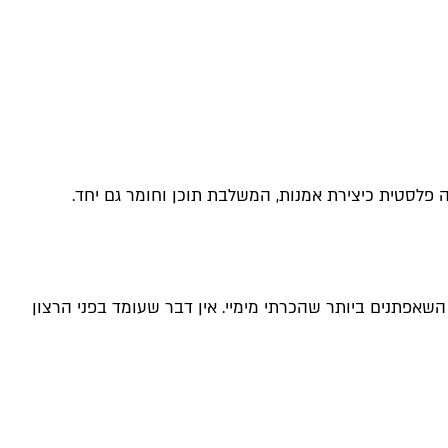
ותי בחיי האישיים והמקצועיים זה שלוש שנים. Dede הוא אחד האמנים השאפתנים ביותר שהכרתי מימיי. אין דבר שעומד בפני הרצון