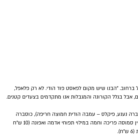
ברחוב. "הבנו שיש מקום לפאסט פוד הודי. לא רק פלאפל,
ם, אבל בגלל הקורונה והמגבלות אנו מתקדמים בצעדים קטנים.
וצרת בית (צ'טני כוסברה נענע, פיקלס – עמבה הודית חמוצה חריפה), כוסברה
ובוטנים (35 ש"ח). לדוגמה: דאל נרנגי קלאסי מעדשים כתומות וצ'אנה מסאלה – גרגרי חומוס מבושלים ברוטב. לפתיחה מומלץ להזמין סמוסה פריכה וחמה במילוי תפוחי אדמה ואפונה (10 ש"ח