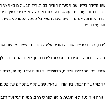
 הלידה בילינו עם מסעדה הודית בבית, ריח תבשילים באמצע הליל
דים טוב ועומדים בעומסים עברנו באפריל לתל אביב". סניף קינג 
כות הקורונה אנחנו יודעים איפה נמצא כל ספסל אסטרטגי בעיר.
ים, ירקות טריים ואווירה הודית עליזה מגובים בעיצוב צבעוני ואו
לה ברבוניה במרינדת יוגורט ותבלינים בתוך לאפה הודית. הפיוז'ן
עונית. ממרחים, סלטים, תבשילים וקינוחים עזי טעם מעוררים ג
הכול גשר תרבותי בין הודו וישראל, שמשתקף בתפריט של מסעדת
רה אוריינטלית אותנטית מוגש תפריט רחב, ממנות דגל ועד לתב