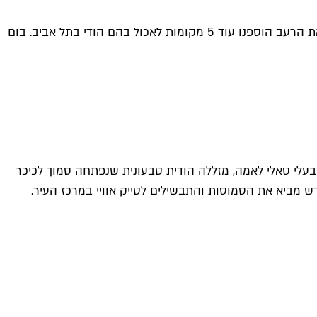
"טאלי לאמה" היא דאבה קטנטנה שנפתחה במקום שהכי מזכיר את הודו פה בעיר, לפחות לפי הבעלים. מכיוון שזה רק עורר אצלנו את הרעב הוספנו עוד 5 מקומות לאכול בהם הודי בתל אביב. בום
לר בעלי טאלי לאמה, מזללה הודית טבעונית שנפתחה סמוך לכיכר
מביא את הסמוסות והתבשילים לטייק אוויי במרכז העיר.