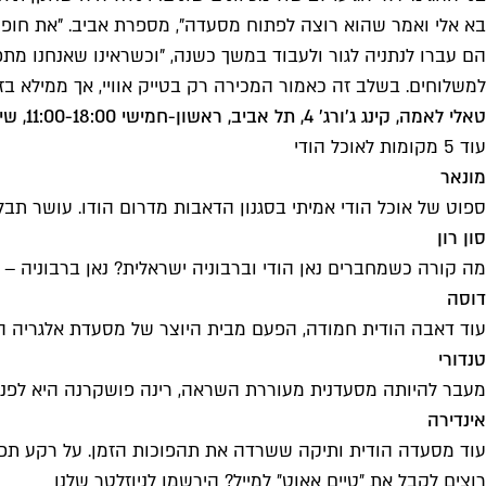
בא אלי ואמר שהוא רוצה לפתוח מסעדה", מספרת אביב. "את חופשת
הם עברו לנתניה לגור ולעבוד במשך כשנה, "וכשראינו שאנחנו מתפק
למשלוחים. בשלב זה כאמור המכירה רק בטייק אוויי, אך ממילא בז
טאלי לאמה, קינג ג'ורג' 4, תל אביב, ראשון-חמישי 11:00-18:00, שישי עד 15:00
עוד 5 מקומות לאוכל הודי
מונאר
ספוט של אוכל הודי אמיתי בסגנון הדאבות מדרום הודו. עושר תבלינ
סון רון
מה קורה כשמחברים נאן הודי וברבוניה ישראלית? נאן ברבוניה – פי
דוסה
עוד דאבה הודית חמודה, הפעם מבית היוצר של מסעדת אלגריה הטב
טנדורי
מעבר להיותה מסעדנית מעוררת השראה, רינה פושקרנה היא לפני 
אינדירה
עוד מסעדה הודית ותיקה ששרדה את תהפוכות הזמן. על רקע תפאו
רוצים לקבל את ״טיים אאוט״ למייל? הירשמו לניוזלטר שלנו