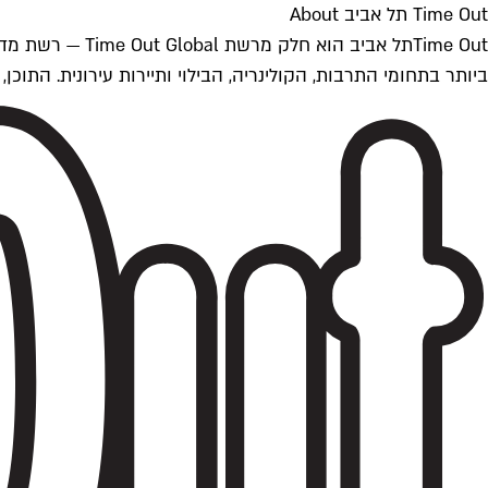
Time Out תל אביב About
ביותר בתחומי התרבות, הקולינריה, הבילוי ותיירות עירונית. התוכן, שמתעדכן 24/7, נכתב ונערך על ידי צוות עיתונאים מקצועי מקומי בישראל, בהתאם לסטנדרט