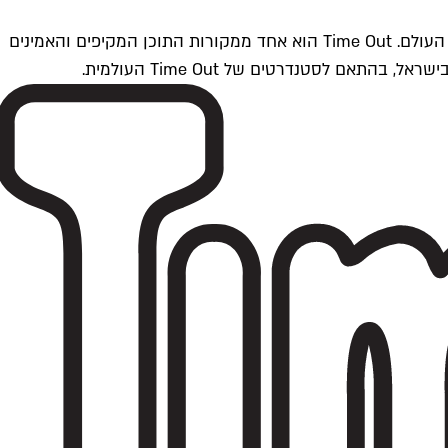
Time Outתל אביב הוא חלק מרשת Time Out Global — רשת מדיה בינלאומית הפועלת ב-360 ערים מרכזיות וב-60 מדינות ברחבי העולם. Time Out הוא אחד ממקורות התוכן המקיפים והאמינים