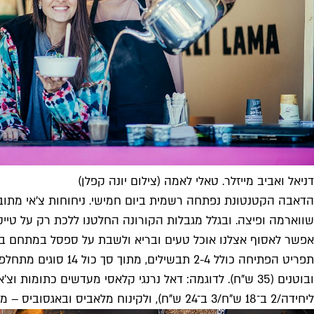
דניאל ואביב מייזלר. טאלי לאמה (צילום יונה קפלן)
הדאבה הקטנטונת נפתחה רשמית ביום חמישי. ניחוחות צ'אי מתוב
שווארמה ופיצה. ובגלל מגבלות הקורונה החלטנו ללכת רק על טייק
אפשר לאסוף אצלנו אוכל טעים ובריא ולשבת על ספסל במתחם בצ
תפריט הפתיחה כולל
ליחידה/2 ב־18 ש"ח/3 ב־24 ש"ח), ולקינוח מלאביס ובאגסוביס – מלבי למון גראס וצ'ילי עם ריבת פטל ובאגסו קייק בגרסאות מוקטנות (6 ש"ח).