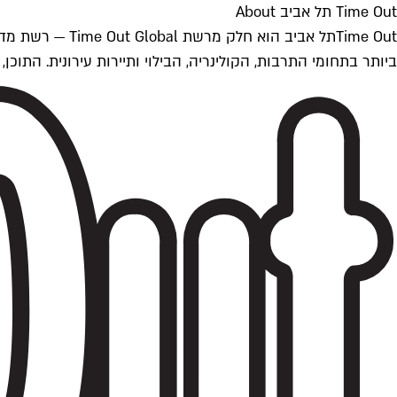
Time Out תל אביב About
ביותר בתחומי התרבות, הקולינריה, הבילוי ותיירות עירונית. התוכן, שמתעדכן 24/7, נכתב ונערך על ידי צוות עיתונאים מקצועי מקומי בישראל, בהתאם לסטנדרט