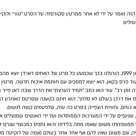
ט הזה נאמר על ידי לא אחר ממרטין סקורסזה על הסרט "טורי ולוק
שולים
מאז שסרטם המסעיר "רוזטה" זכה בפרס דקל הזהב בפסטיבל קאן 1999, הורגלנו בכך שכמעט
ד פרס בקאן, הוא יוצא למסכים עם חותמת איכות חדשה. מרטין 
ה זמן רב". עוד הוא כתב "תמיד הערצתי את הדרך שבה ז'אן פייר 
 את דרכן בעולם לא סלחן". הוא חתם בטענה שסרטם האחרון הוא
 כוחם, וחוויית הצפייה בסרט כה עזה, שלפעמים קשה לנשום.
גורש ממשפחתו משום שאמו מתה בלידתו והוא נתפס כמכשף שגרם 
ייה, וגם משום שאין להם אף אחד אחר בעולם (אמה של לוקיט