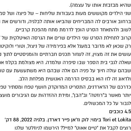
שהיא מבזבזת אותו על עצמה).
שני הילדים מקוששים מעות בעבודות שליחות – של פיצה ושל סמי
ברחוב אורבים לה המבריחים שהביאו אותה לבלגיה, ודורשים את הח
לשוב ולהתאחד הסרט הופך לדרמת מתח מהפכת קרביים.
קרוב לתחילת הסרט שני הילדים שרים את הגרסה האיטלקית של "ח
רק שכאן לא מדובר במעגל אלא בפירמידה של ניצול, וטורי ולוקיט
עושים את זה מצוין, זה לשזור תכנים חברתיים והומניסטיים לתוך
שאלה לגבי בית הספר שבו סיפרה שלמדה. היא מצולמת בקלוז אפ,
שבהם עולה חיוך על פניה הם אלה שבהם היא משתעשעת עם טורי
ולדאוג זה לזו הוא בבסיס הדרמה האנושית מפלחת הלב.
כדרכם של הדארדנים, התסריט המדוקדק חושף טפח ומסתיר טפחיים.
יותר מאשר ב"רוזטה" וב"הבן", ומידת ההזדהות עם הגיבורים מועצמ
לגבור על כל המכשולים.
4.5 כוכבים
Tori et Lokita בימוי: לוק וז'אן פייר דארדן. בלגיה 2022, 88 דק'
רוצים לקבל את ״טיים אאוט״ למייל? הירשמו לניוזלטר שלנו