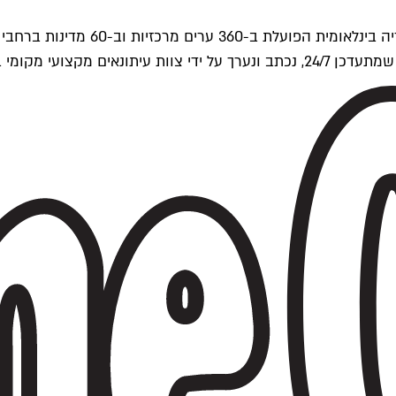
ים של Time Out העולמית.