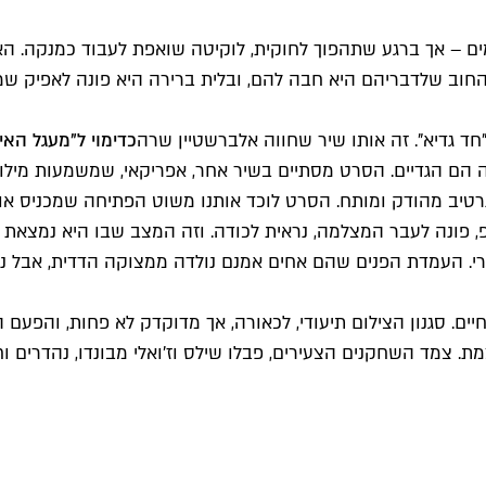
ם – אך ברגע שתהפוך לחוקית, לוקיטה שואפת לעבוד כמנקה. הא
וב שלדבריהם היא חבה להם, ובלית ברירה היא פונה לאפיק שמפרי
ד גדיא". זה אותו שיר שחווה אלברשטיין שרה
כדימוי ל"מעגל האי
ה הם הגדיים. הסרט מסתיים בשיר אחר, אפריקאי, שמשמעות מילותי
 נרטיב מהודק ומותח. הסרט לוכד אותנו משוט הפתיחה שמכניס או
 פונה לעבר המצלמה, נראית לכודה. וזה המצב שבו היא נמצאת ל
. העמדת הפנים שהם אחים אמנם נולדה ממצוקה הדדית, אבל נו
 סגנון הצילום תיעודי, לכאורה, אך מדוקדק לא פחות, והפעם הו
ת. צמד השחקנים הצעירים, פבלו שילס וז'ואלי מבונדו, נהדרים וח