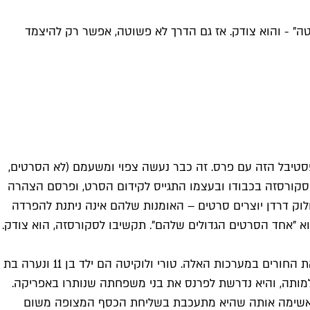
יטה" - והוא צודק. אז גם הדרך לא פשוטה, אפשר רק להיצמד
 כל סרט של האחים דארדן יוצא מהפסטיבל הזה עם פרס. זה כבר נעשה צפוי ומשעמם (לא הסרטים,
סקורסזה בכבודו ובעצמו התגייס לקידום הסרט, ופרסם הצהרה
ולוק דרדן יוצרים סרטים – האומנות שלהם אינה ניתנת להפרדה
 "אחד הסרטים הגדולים שלהם". תקשיבו לסקורסזה, הוא צודק.
כמו תמיד, צמד הבימאים מספרים על גיבורים ממעמדות מוחלשים, שניגפים על ידי המערכות הממוסדות ועל ידי האנשים שמנצלים את החורים במערכות האלה. טורי ולוקיטה הם ילד בן 11 ונערה בת
למותה, והיא נדרשת לפרנס את בני משפחתה שנותרו באפריקה.
ה מאשימה אותה שהיא מתעכבת בשליחת הכסף המצופה משום