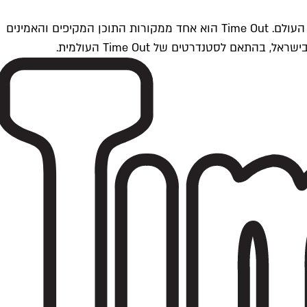
Time Outתל אביב הוא חלק מרשת Time Out Global — רשת מדיה בינלאומית הפועלת ב-360 ערים מרכזיות וב-60 מדינות ברחבי העולם. Time Out הוא אחד ממקורות התוכן המקיפים והאמינים