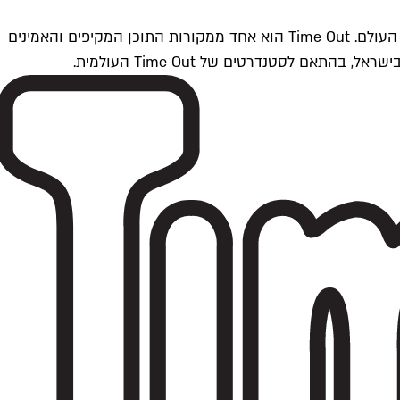
Time Outתל אביב הוא חלק מרשת Time Out Global — רשת מדיה בינלאומית הפועלת ב-360 ערים מרכזיות וב-60 מדינות ברחבי העולם. Time Out הוא אחד ממקורות התוכן המקיפים והאמינים