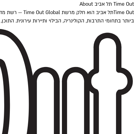
Time Out תל אביב About
ביותר בתחומי התרבות, הקולינריה, הבילוי ותיירות עירונית. התוכן, שמתעדכן 24/7, נכתב ונערך על ידי צוות עיתונאים מקצועי מקומי בישראל, בהתאם לסטנדרט