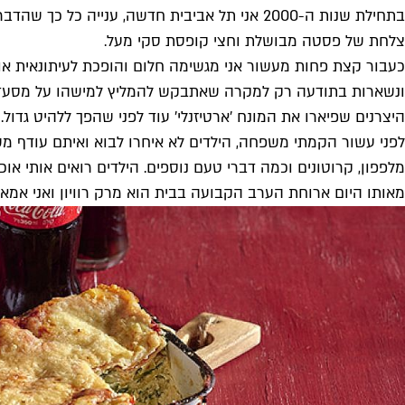
בתחילת שנות ה-2000 אני תל אביבית חדשה, עני
צלחת של פסטה מבושלת וחצי קופסת סקי מעל.
כעבור קצת פחות מעשור אני מגשימה חלום והופכת לעיתונאית אוכ
ונשארות בתודעה רק למקרה שאתבקש להמליץ למישהו על מסעדה כ
היצרנים שפיארו את המונח ׳ארטיזנלי׳ עוד לפני שהפך ללהיט גדול.
לפני עשור הקמתי משפחה, הילדים לא איחרו לבוא ואיתם עודף משק
מלפפון, קרוטונים וכמה דברי טעם נוספים. הילדים רואים אותי א
מאותו היום ארוחת הערב הקבועה בבית הוא מרק רוויון ואני אמא 