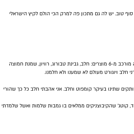
 סוף טוב. יש לה גם מתכון פה למרק הכי הולם לקיץ הישראלי
נולדתי בברה״מ הקומוניסטית של שנות ה-80. בזמן שבעולם הגדול אכלו צ׳דר, בושה, אמנטל וקוטג׳, ההיצע החלבי במקרר שלנו היה מורכב מ-6 מוצרים: חלב, גבינת טבורוג, רוויון, שמנת חמוצה
חלב ויוגורט מעולם לא שמענו ולא חלמנו.
תקים שתינו בעיקר קומפוט וחלב. אני אהבתי חלב כל כך שהורי
ד ועוד, קוטג׳ שהקיבוצניקים ממלאים בו גמבות שלמות ואשל שלמדתי