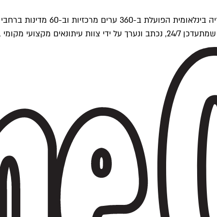
ים של Time Out העולמית.