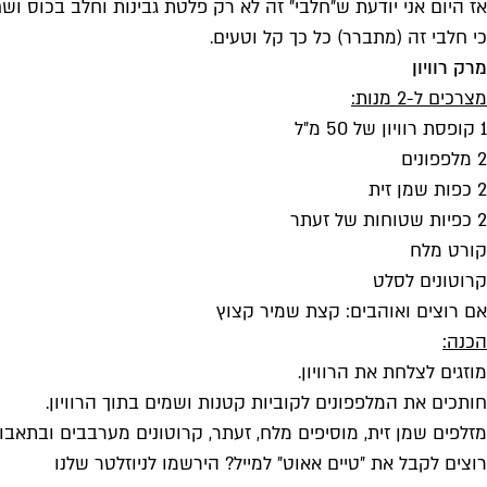
אז היום אני יודעת ש״חלבי״ זה לא רק פלטת גבינות וחלב בכוס וש
כי חלבי זה (מתברר) כל כך קל וטעים.
מרק רוויון
מצרכים ל-2 מנות:
1 קופסת רוויון של 50 מ״ל
2 מלפפונים
2 כפות שמן זית
2 כפיות שטוחות של זעתר
קורט מלח
קרוטונים לסלט
אם רוצים ואוהבים: קצת שמיר קצוץ
הכנה:
מוזגים לצלחת את הרוויון.
חותכים את המלפפונים לקוביות קטנות ושמים בתוך הרוויון.
מזלפים שמן זית, מוסיפים מלח, זעתר, קרוטונים מערבבים ובתאבון
רוצים לקבל את ״טיים אאוט״ למייל? הירשמו לניוזלטר שלנו