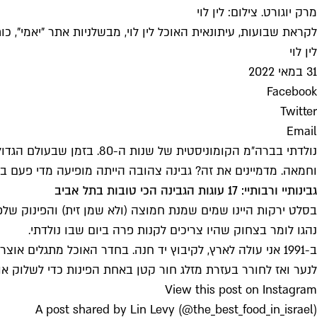
מרק יוגורט. צילום: לין לוי
לקראת שבועות, עיתונאית האוכל לין לוי, מבשלניות אתר "יאמי", 
לין לוי
31 במאי 2022
Facebook
Twitter
Email
וחמאה. מדמיינים את זה? גבינה צהובה הייתה מופיעה מדי פעם ב
גבינותיי ורבותיי: 17 עוגות הגבינה הכי טובות בתל אביב
בסלט ירקות היינו שמים שמנת חמוצה (ולא שמן זית) והפינוק של
נהגו לומר בצחוק שהיו צריכים לקנות פרה ביום שבו נולדתי.
ב-1991 אני עולה לארץ, לקיבוץ יד חנה. בחדר האוכל מתגלים 
לנער ואז לחורר בעזרת מזלג חור קטן באחת הפינות כדי לשלוק או
View this post on Instagram
A post shared by Lin Levy (@the_best_food_in_israel)