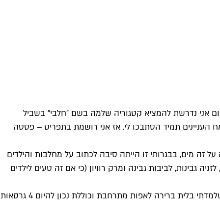
שום אני נדרשת להמציא קטגוריה שלמה בשם ״חלבי״ בשביל
ת מעולם לא הכנתי וגם מעולם לא טעמתי, פשטידות לא ידעתי להכין כי בין 2 כפות גבינה, ביצה ו-2 כפות קמח העניינים תמיד הסתבכו לי. אז אני רושמת בתפריט – פסטה
על זה מים, בבגרותי זו הייתה סיבה לכתוב על מחלבות והילדים
ה גבינות, לביבות גבינה ומרק רוויון (כי אם זה טעים לילדים
ואז קורה מהפך. הלזניה מתגלה כמנה צמחונית מושלמת, קלה וכל כך אהובה שהיא ממשיכה לרוץ כל השנה. קולקציית הפשטידות שלמדתי בלית ברירה לאפות מתרחבת וכוללת נכון להיום 4 גרסאות