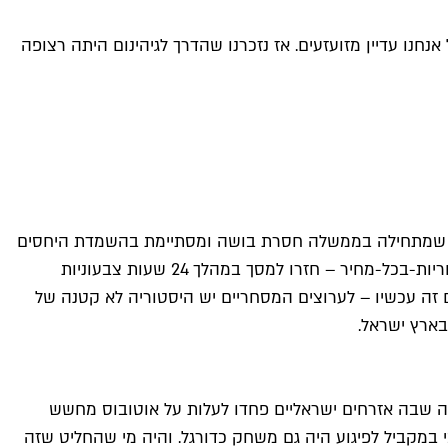
ו עדיין מזועזעים. אז נזכרנו שהדרך לגיהינום היתה רצופה
ור שמתחילה בממשלה חסרת בושה ומסתיימת בהשמדת היחסים
הבינלאומיים של ישראל, הטלוויזיה בחרה באסקפיזם."האח הגדול", "רוקדים עם כוכבים" ו"הזמר במסכה" – שלושת התכניות הכי בידוריות-בכל-מחיר – חזרו למסך במהלך 24 שעות צבעוניות
זה עכשיו – לערוצים המסחריים יש היסטוריה לא קטנה של
בארץ ישראל.
 אל אקצה, תקופה מדממת וקשה שבה אזרחים ישראליים פחדו לעלות על אוטובוס מחשש
י במקביל לפיגוע היה גם משחק כדורגל. והיה מי שהחליט שזה