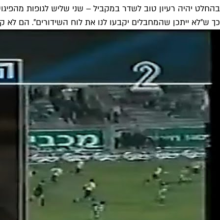
בהחלט יהיה רעיון טוב לשדר במקביל – שני שליש לגופות מהפיגוע, 
כך ש"לא ייתכן שהמחבלים יקבעו לנו את לוח השידורים". הם לא קב