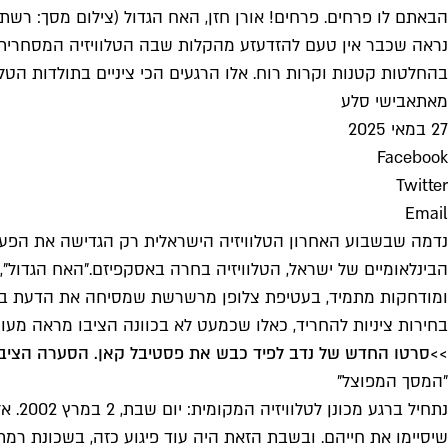
הבאתם לו פרחים. פרחים! אורן חזן, האח הגדול (צילום מסך: רשת 13)
נראה שכבר אין טעם להזדעזע מהקלות שבה הטלוויזיה המסחרית מת
בהחלטות קטנות וקרות רוח. אלו הרגעים הכי ציניים בתולדות הטלו
מאת
אבישי סלע
27 במאי 2025
Facebook
Twitter
Email
נדמה שבשבוע האחרון הטלוויזיה הישראלית רק הגדישה את הפ
ומודחקות מתמיד, בעטיפת צלופן מרשרשת שמסיחה את הדעת בזמן
בחירות ציניות להחריד, כאלו שכמעט לא בכוונה הציבו מראה מעוו
>>
סרטו החדש של נדב לפיד כבש את פסטיבל קאן. הסערה הציבו
"המסך המפוצל"
נתחי
שיסיימו את חייהם. ובשבת הזאת היה עוד פיגוע כזה, בשכונת רמת 