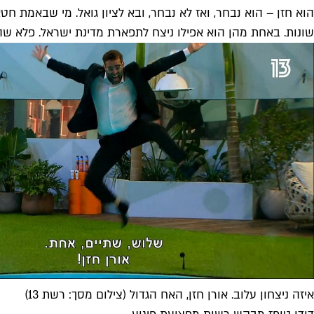
הוא חזן – הוא נבחר, ואז לא נבחר, ובא לציון גואל. מי שבאמת 
שונות. באחת מהן הוא אפילו ניצח לתפארת מדינת ישראל. פלא שהג
איזה ניצחון עלוב. אורן חזן, האח הגדול (צילום מסך: רשת 13)