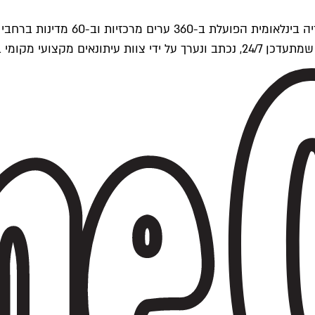
ים של Time Out העולמית.