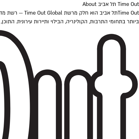
Time Out תל אביב About
ביותר בתחומי התרבות, הקולינריה, הבילוי ותיירות עירונית. התוכן, שמתעדכן 24/7, נכתב ונערך על ידי צוות עיתונאים מקצועי מקומי בישראל, בהתאם לסטנדרט