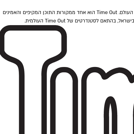
Time Outתל אביב הוא חלק מרשת Time Out Global — רשת מדיה בינלאומית הפועלת ב-360 ערים מרכזיות וב-60 מדינות ברחבי העולם. Time Out הוא אחד ממקורות התוכן המקיפים והאמינים