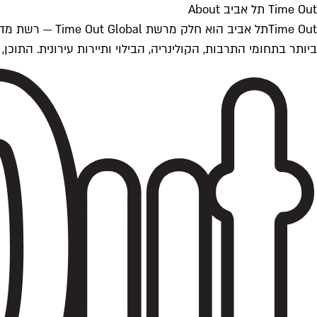
Time Out תל אביב About
ביותר בתחומי התרבות, הקולינריה, הבילוי ותיירות עירונית. התוכן, שמתעדכן 24/7, נכתב ונערך על ידי צוות עיתונאים מקצועי מקומי בישראל, בהתאם לסטנדרט