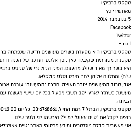
טקסס ברביקיו
מאת
שירי כץ
5 בנובמבר 2014
Facebook
Twitter
Email
טקסס ברביקיו היא מסעדת בשרים מעושנים חדשה שנפתחה ברמת ה
ש"ח) ומתלווה אליהן לחם תירס וסלט קולסלאו.
אגב, טרנד המעושנים צובר תאוצה: חברת "המעשנה" עורכת ארוחות
הביתה.
טקסס ברביקיו, הברזל 7 רמת החייל, 6768661־03, כל יום 12:00־24:00
רוצים לקבל את ״טיים אאוט״ למייל? הירשמו לניוזלטר שלנו
אני מאשר/ת קבלת ניוזלטרים ומידע פרסומי מאתר ״טיים אאוט״
לאי