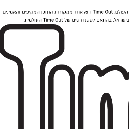
Time Outתל אביב הוא חלק מרשת Time Out Global — רשת מדיה בינלאומית הפועלת ב-360 ערים מרכזיות וב-60 מדינות ברחבי העולם. Time Out הוא אחד ממקורות התוכן המקיפים והאמינים