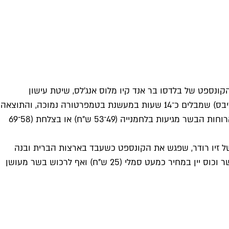
ספט של בלדסו בר אנד קיו מלוס אנג'לס, שיטת עישון
טקסנית מסורתית שקיבלה כאן נופך אלגנטי ועדכני של הכנה והגשה. טקסס ברביקיו מציעה מבחר של בשרים (עוף, נקניקיות וספייריבס) שמבלים כ־14 שעות במעשנת בטמפרטורה נמוכה, והתוצאה
היא בשר רך מאוד שזולג מהעצם. הפיק הקולינרי של טקסס ברביקיו (ושל מסעדת בלדסו המקורית) היא מנת בריסקט (חזה בקר). ארוחות הבשר מגיעות בלחמנייה (49־53 ש"ח) או בצלחת (58־69
של זיו רודר, שפגש את הקונספט כשעבד בארצות הברית ובנה
מעשנת כשחזר לארץ; יקב תשבי מפעיל בכל יום שישי מעשנת עם מבחר סוגי בשר, בהם בריסקט. אפשר להתיישב שם למנה של בשר וכוס יין במחיר כמעט סמלי (25 ש"ח) ואף לרכוש בשר מעושן