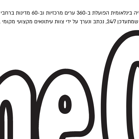
ים של Time Out העולמית.