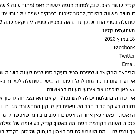
קנדל עושה ראפ. טוב, לפחות מנסה לעשות ראפ (מתוך עונה 2 של "יורשים")
זו חוויה משונה במיוחד, לחזור לצפות בפרקים ישנים של "יורשים
שתעלה בסוף החודש. כך זה נראה בצפייה שנייה // ריקאפ עונה 2
מאת
עמית קלינג
18 במרץ 2023
Facebook
Twitter
Email
הריקאפ המקוצר שלפניכם מכיל בעיקר ספוילרים לעונה השניה של "י
אירועי העונות הקודמות לרגל העונה הרביעית, שתעלה לשידור ב-26.3 ותזכה, כמובן, לריקאפ מפורט משל עצמה.
>> כאן סיכמנו את אירועי העונה הראשונה
איך סדרה מושלמת יכולה להשתפר? רק אם היא מצליחה להפוך את 
נסובה בעיקר סביב קרב הטיטאנים בין טייקון התקשורת לוגן רוי
הראשונה נאסף כאן אחד הקאסטים הטובים ביותר שאפשר לדמיין – 
כזכור, העונה הקודמת הסתיימה באסון: קנדל, בעיצומה של נפילה 
כך נרמז לנו – הם השורש לחוסר האמון העמוק של לוגן בקנדל בתור