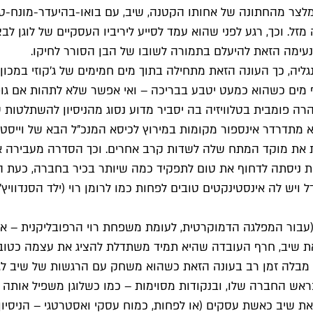
לצר מהחתונה של אחותו הקטנה, שיב, עם בואו-בהיעדר-מונח-טוב
זל. וכך, רגע לפני שהוא עמד לסייע ליריביו העסקיים של לוגן ל
י נעימה הזאת להיעלם בתמורה לשובו של הבן הסורר לחיקו.
ה, כך העונה הזאת מתחילה בתוך מים חמימים של ג'קוזי במכון 
מים כשהוא כמעט יטבע בבריכה – ואי אפשר שלא לתהות אם גופי מ
 פומבית בטלוויזיה בה יסביר מדוע נסוג מהניסיון להשתלטות עו
 מתדרדר אינספור מקומות במירוץ לכיסא המנכ"ל הבא של וייסטא
את מוקד המתח שלה לשדות קרב אחרים. וכך הסדרה מעבירה את ה
יסתה לדחוף את טום לתפקיד כמה שיותר בכיר בחברה, כעת ה
דל ויש לה אינסטינקטים טובים לפחות כמו לרומן רוי (ילד הסנדו
(עבור המפלגה הדמוקרטית, לעומת משפחת רוי הרפובליקנית – או
 את שיב, חרף העובדה שהיא תמיד משתדלת להציג את עצמה כטובה
ן מבלה זמן רב בעונה הזאת כשהוא משחק עם הרגשות של שיב ל
ש החברה שלו, ובנקודות מסוימות – כמו כשלוגן משפיל אותה מו
 את שיב כאשת עסקים (או לפחות, כמוח עסקי ואסטרטגי – הניסיו