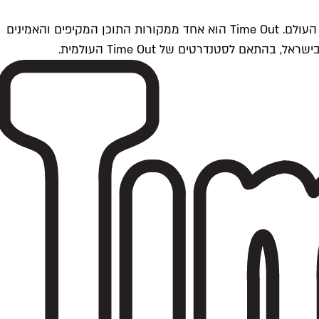
Time Outתל אביב הוא חלק מרשת Time Out Global — רשת מדיה בינלאומית הפועלת ב-360 ערים מרכזיות וב-60 מדינות ברחבי העולם. Time Out הוא אחד ממקורות התוכן המקיפים והאמינים