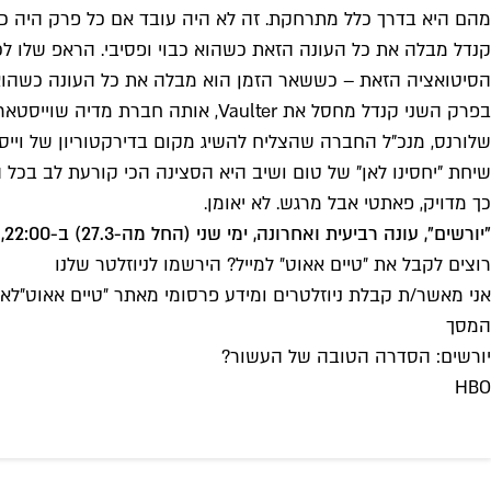
מהם היא בדרך כלל מתרחקת. זה לא היה עובד אם כל פרק היה כזה
קנדל מבלה את כל העונה הזאת כשהוא כבוי ופסיבי. הראפ שלו לכב
הסיטואציה הזאת – כששאר הזמן הוא מבלה את כל העונה כשהוא 
בפרק השני קנדל מחסל את Vaulter, 
שלורנס, מנכ"ל החברה שהצליח להשיג מקום בדירקטוריון של וייסט
שיחת "יחסינו לאן" של טום ושיב היא הסצינה הכי קורעת לב בכל 
כך מדויק, פאתטי אבל מרגש. לא יאומן.
"יורשים", עונה רביעית ואחרונה, ימי שני (החל מה-27.3) ב-22:00, ביס, הוט וסלקום טיוי
רוצים לקבל את ״טיים אאוט״ למייל? הירשמו לניוזלטר שלנו
אני מאשר/ת קבלת ניוזלטרים ומידע פרסומי מאתר ״טיים אאוט״
לאי
המסך
יורשים: הסדרה הטובה של העשור?
HBO