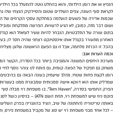
הנפיץ או את רומן הילדותי, והוא בהחלט נוטה להתעלל בכל היל
לקראת סוף העונה, צפים השלדים שטום והסיידקיק הנצחי שלו גר
שכמות אדירה של פשעים הועלמה במחלקת עסקי הקרוזים של החברה:
ושום דבר מזה, כמובן, לא הגיע לרשויות. הפרשה מתלקחת ומובילה
בתום שורה של התלבטויות, הנבחר להיות שעיר לעזאזל הוא קנדל, 
האחרון מתעורר בקנדל אותו אינסטינקט רצחני שהיה חסר לו, בעינ
בהכל. זו הכרזת מלחמה, אבל זו גם הפעם הראשונה שלוגן מצליח
וכמה הערות אגב:
משחק גם תפקיד של הפוגה קומית, גם פותח לנו צוהר נוסף לחיי 
רומן לקצת פחות שטחי, מהלך שיעמיק בעונה הבאה גם בהיבטים אח
שמדליק אותו הוא דווקא אישה סמכותית שמבוגרת ממנו בעשרות 
פוקס ניוז שיש למשפחת רוי
באותה טריטוריה (החתונה של שיב, הציד בהונגריה בפרק השלישי 
– לכל אחד מבני משפחת רוי יש סוג של מקביל במשפחת פירס, וה