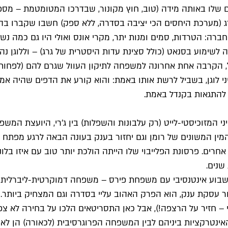
דים שלו באותה מידה (טוב, חוץ מקונור, שבדרכו המטומטמת – מ
ג (מערכת היחסים הכי יציבה בסדרה, ללא ספק) חשבו שקברו בהצ
 הטרדות, סמים ומנות יתר, מקרי אונס ואולי היו גם כמה נשים
 לשימוע בסנאט (כולל סצינת עדות היסטרית של גרג) – וללוגן נ
הקרבה אחת אחרונה למשפחה לתיקון העוול שגרם להם (לפחות בעינ
י לוגן, בשביל לרשת אותו באמת: והוא קורע את הדפים שהיה אמו
 להתגאות בקנדל באמת.
המין המשונים של רומן וגם יחזור בענק בעונה הבאה לרגע מפתח
רים. פרסונת הפלייבוי שלו הייתה הולכת יותר טוב עם איזו בלו
שנים.
, תחת השם ATN) – בניסיון כושל לסגור עסקת ענק, הוא הפרק האהוב עליי בסדרה וג
– חזיר על הרצפה!), אבל כאן התסריטאים הלכו על בחירה לא צפ
אינטרקציות ביניהם לבין המשפחה הפרוגרסיבית (לכאורה) הן לא