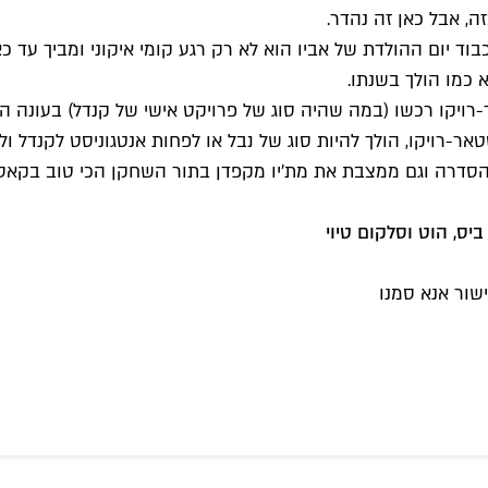
, אבל כאן זה נהדר.
וד יום ההולדת של אביו הוא לא רק רגע קומי איקוני ומביך עד כ
כמו הולך בשנתו.
אותה חברת מדיה שוייסטאר-רויקו רכשו (במה שהיה סוג של פרויקט אישי של קנ
אר-רויקו, הולך להיות סוג של נבל או לפחות אנטגוניסט לקנדל ו
הסדרה וגם ממצבת את מת'יו מקפדן בתור השחקן הכי טוב בקאסט ה
שור אנא סמנו