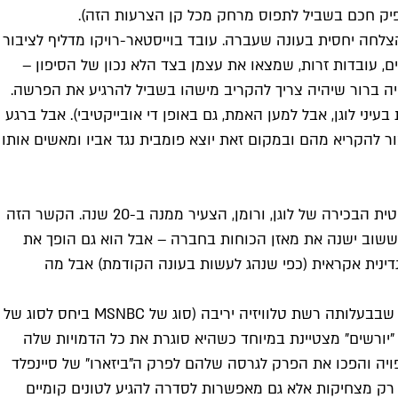
ספיק חכם בשביל לתפוס מרחק מכל קן הצרעות הזה).
לחה יחסית בעונה שעברה. עובד בוייסטאר-רויקו מדליף לציבור
, עובדות זרות, שמצאו את עצמן בצד הלא נכון של הסיפון –
היה ברור שיהיה צריך להקריב מישהו בשביל להרגיע את הפרשה.
י לוגן, אבל למען האמת, גם באופן די אובייקטיבי). אבל ברגע
ר להקריא מהם ובמקום זאת יוצא פומבית נגד אביו ומאשים אותו
מערכת היחסים המשונה והמגניבה ביותר בכל הסדרה, הקשר המיני המזוכיסטי-לייט (רק עלבונות והשפלות) בין ג'רי, היועצת המשפטית הבכירה של לוגן, ורומן, הצעיר ממנה ב-20 שנה. הקשר הזה
 ששוב ישנה את מאזן הכוחות בחברה – אבל הוא גם הופך את
נדינית אקראית (כפי שנהג לעשות בעונה הקודמת) אבל מה
הפרק החמישי בסדרה, "Tern Haven", בו משפחת רוי מבלה סוף שבוע אינטנסיבי עם משפחת פירס – משפחה דמוקרטית-ליברלית שבבעלותה רשת טלוויזיה יריבה (סוג של MSNBC ביחס לסוג של
ם המצחיק ביותר. "יורשים" מצטיינת במיוחד כשהיא סוגרת את כל הדמויות שלה
ויה והפכו את הפרק לגרסה שלהם לפרק ה"ביזארו" של סיינפלד
 רק מצחיקות אלא גם מאפשרות לסדרה להגיע לטונים קומיים