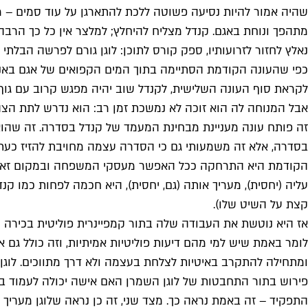
שהיה אמור להיות נסיעה פשוטה ללכת להתארגן על עוד סמים – מ
מתהפך ונוחת באגם. קנדל מצליח להיחלץ; למלצר אין כל כך הרבה מ
נאלץ לחזור לזרועותיו, ספק קורס לתוכן: לוגן גורם לפרשה הבלת
כפי שהעונה הקודמת הסתיימה בתוך המים הקפואים של אגם באנגלי
לקראת סוף העונה השלישית, לקנדל שוב יהיה מפגש קרוב עם גוף 
אבל המנוחה לה הוא זוכה לא נמשכת זמן רב: הוא נדרש לתת הצהרה
זה פותח עונה מעניינת מבחינת המעמד של קנדל בסדרה. זה שהוא
בסדרה, אלא זה משמעותי גם כי הסדרה עצמה מחויבת להזיז כעת 
הקודמת היא התרחקה ככל האפשר מעסקי המשפחה ובמקום זאת נ
עליה (יחסית), מעריך אותה (גם, יחסית), היא חכמה לפחות כמו קנ
קצת על השיט שלו).
אז היא נוטשת את העבודה שלה בתור קמפיינרית פוליטית בכירה 
לומר באמת שיש למי מהם דיעות פוליטיות אמיתיות, וזה כולל גם
ומתחילה להתקרב באיטיות לצלחת בעצמה ולא דרך מתווכים. לוג
פירוש בתור התחבטות של לוגן השמרן האם אישה יכולה לעמוד ברא
התפקיד – זה באמת נראה כך. מצד שני, זה כן נראה שלוגן מעריך