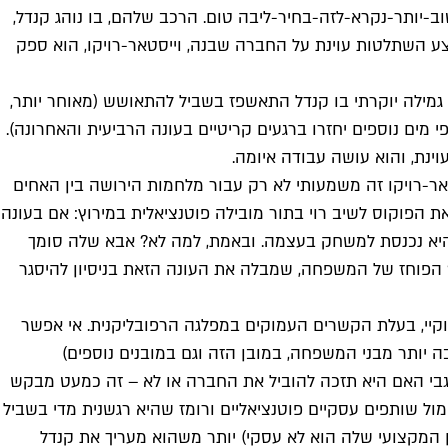
-יותר-נקרא-לזה-בחיר-ליבה טום. הרכב שלהם, בו נוהג קנדל,
בצע השתלטות עוינת על החברה שבנה, וייסטאר-רויקו, הוא ספק
גמילה יוקרתי בו קנדל התאשפז בשביל להתאושש (מאוחר יותר,
ים נוספים יחזרו ברגעים קריטיים בעונה הרביעית והאחרונה).
ינת, והוא עושה עבודה איומה.
ר-רויקו זה משמעותי לא רק עבור מלחמות הירושה בין האחים
פוקוס לשיב רוי בתור מובילה פוטנציאלית במירוץ: אם בעונה
יא נכנסת למשחק בעצמה. ובאמת, למה לא? אבא שלה סומך
ויץ' הפוחז של המשפחה, שמבלה את העונה הזאת בניסיון להיסגר
קיי, בעלת הקשרים העמוקים במפלגה הרפובליקנית. אי אפשר
 יותר מבני המשפחה, במובן הזה וגם במובנים נוספים)
גבי האם היא תזכה להוביל את החברה או לא – זה כמעט מבקש
ל שותפים עסקיים פוטנציאליים ורומז שהיא רגשנית מדי בשביל
ן המקצועי שלה הוא לא עסקי) יותר משהוא מעריך את קנדל