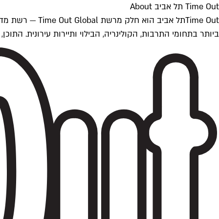
Time Out תל אביב About
ביותר בתחומי התרבות, הקולינריה, הבילוי ותיירות עירונית. התוכן, שמתעדכן 24/7, נכתב ונערך על ידי צוות עיתונאים מקצועי מקומי בישראל, בהתאם לסטנדרט