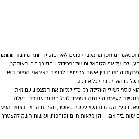
וסטאמי ומוחסן מחמלבף) פונים לאירופה. זה יותר מעשור ששמו
ולכן על אף הלוקאליות של "פרידה" ו"הסוכן" זוכי האוסקר,
. ב־2013 הוא יצר בצרפת את "העבר", דרמה על התפרקות היחסים בין אישה צרפתייה לבעלה האיראני. הפעם הוא
של פרהאדי ניכר לכל אורכו.
א נוסף לשולי העלילה רק כדי לנקות את המצפון. עם זאת
גנטינה לעיירת הולדתה בספרד לרגל חתונת אחותה. בעלה
פאקו בעל הכרמים נשוי עכשיו באושר, והמתח היחיד באוויר מגיע
וימות ביד אמן – הן מלאות חיים וסוחפות ועושות חשק להצטרף