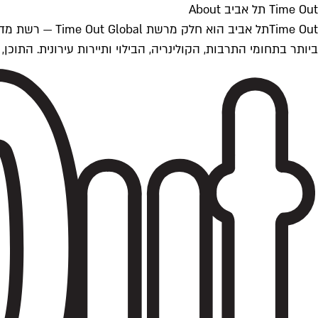
Time Out תל אביב About
ביותר בתחומי התרבות, הקולינריה, הבילוי ותיירות עירונית. התוכן, שמתעדכן 24/7, נכתב ונערך על ידי צוות עיתונאים מקצועי מקומי בישראל, בהתאם לסטנדרט