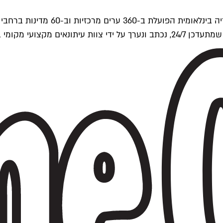
ים של Time Out העולמית.