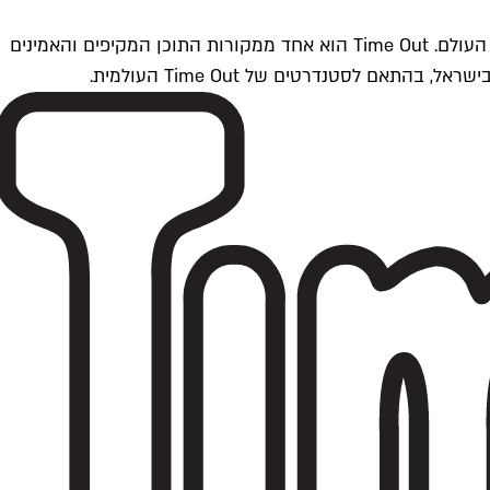
Time Outתל אביב הוא חלק מרשת Time Out Global — רשת מדיה בינלאומית הפועלת ב-360 ערים מרכזיות וב-60 מדינות ברחבי העולם. Time Out הוא אחד ממקורות התוכן המקיפים והאמינים