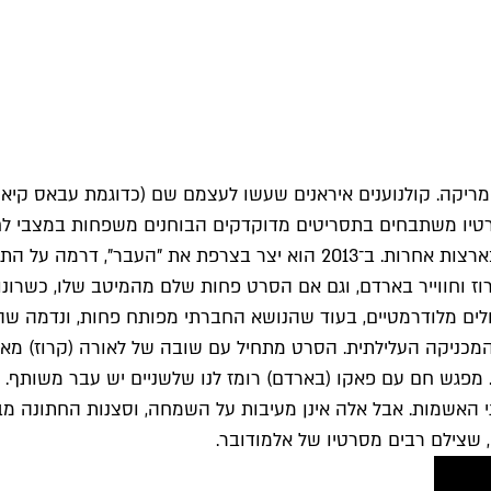
מריקה. קולנוענים איראנים שעשו לעצמם שם (כדוגמת עבאס קיאר
רטיו משתבחים בתסריטים מדוקדקים הבוחנים משפחות במצבי לחץ, 
ניכר היה שלא יתקשה ליצור סרטים מעניינים גם בשפות אחרות ובארצות אחרות
וז וחווייר בארדם, וגם אם הסרט פחות שלם מהמיטב שלו, כשרונו 
ולים מלודרמטיים, בעוד שהנושא החברתי מפותח פחות, ונדמה שהו
המכניקה העלילתית. הסרט מתחיל עם שובה של לאורה (קרוז) מאר
. מפגש חם עם פאקו (בארדם) רומז לנו שלשניים יש עבר משותף. 
י האשמות. אבל אלה אינן מעיבות על השמחה, וסצנות החתונה מב
, שצילם רבים מסרטיו של אלמודובר.