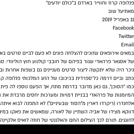
פנלופה קרוז וחווייר בארדם ב"כולם יודעים"
מאת
יעל שוב
11 באפריל 2019
Facebook
Twitter
Email
במאים אירופאים שזוכים להצלחה פונים לא פעם לביים סרטים בא
של אסגאר פרהאדי שגור בפיהם של חובבי קולנוע חוץ הוליוודי. ס
כתב וביים דרמה כל־ספרדית בכיכובו של הזוג המלכותי פנלופה קר
כמו "הסוכן", גם כאן מדובר בדרמת מתח, אך הפעם נוספו לה פית
המיומנות של פרהאדי בבניית דמויות ומערכות יחסים מרבדת את 
אלחנדרו (ריקרדו דארין מ"הסוד שבעיניים") לא התפנה לבוא איתה
דווקא מצידו של אביה השתיין של לאורה, שמאשים את פאקו במינ
לחוגגים. תורם לכך הצילום החם והאלגנטי של חוזה לואיס אלקיינה