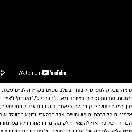
נדמה שכל קולנוען גדול בוחר בשלב מסוים בקריירה לביים סצנת 
ורגשות. חתונות זכורות במיוחד נראו ב"הברדלס", "הסנדק" ו"צי
טון. רמזים שנשתלו קודם לכן כלאחר יד נטענים עכשיו במשמעות,
אלמנטים מלודרמתיים משומשים, אבל פרהאדי יודע איך לשלב אותם
הבחירה של פרהאדי להשאיר חלק מהדמויות אחרות לא מפותחות מ
סרט על:
היעלמותה של בת עשרה מעלה על פני השטח סודות ישני