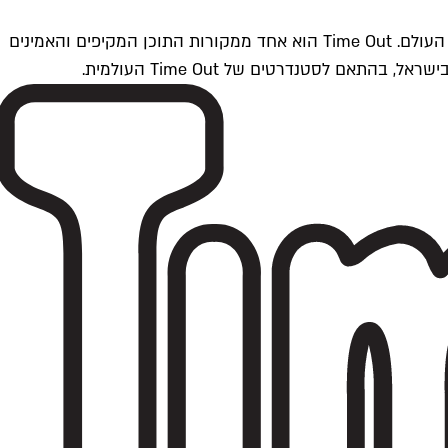
Time Outתל אביב הוא חלק מרשת Time Out Global — רשת מדיה בינלאומית הפועלת ב-360 ערים מרכזיות וב-60 מדינות ברחבי העולם. Time Out הוא אחד ממקורות התוכן המקיפים והאמינים