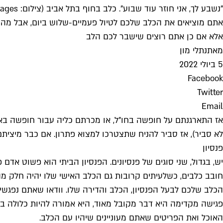
"נשבע לך, אני חוזר עוד שבוע". כלב בחוף בתל אביב (צילום: GettyImages)
אתם מוציאים את הכלב שלכם לטיול פעמיים-שלוש ביום, אבל מה 
אלא אם כן אתם רוצים שישבר לכם הלב
מאת
נתלי מון
5 ביולי 2022
Facebook
Twitter
Email
אז התארגנתם על חופשה בחו"ל, או מכרתם כליה עבור חופשה בא
לא סביר), אז סביר להניח שתצטרכו למצוא פתרון. אם כבר מיצית
פנסיון
יש, בגדול, שני סוגים של פנסיונים. הפנסיון הביתי הוא פשוט 
חובב כלבים, כשלעיתים קרובות גם הכלב האישי שלו יהיה חלק מה
הכלב שלכם לבעל הפנסיון, הכלב והדירה שלו. וודאו שאתם נפגשי
פגישה מקדימה היא דבר מקובל מאוד, היא אמורה להיות כלולה בע
האוכל ואת הפריטים שאתם מעוניינים שיהיו עם הכלב.