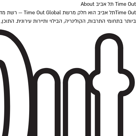
Time Out תל אביב About
ביותר בתחומי התרבות, הקולינריה, הבילוי ותיירות עירונית. התוכן, שמתעדכן 24/7, נכתב ונערך על ידי צוות עיתונאים מקצועי מקומי בישראל, בהתאם לסטנדרט