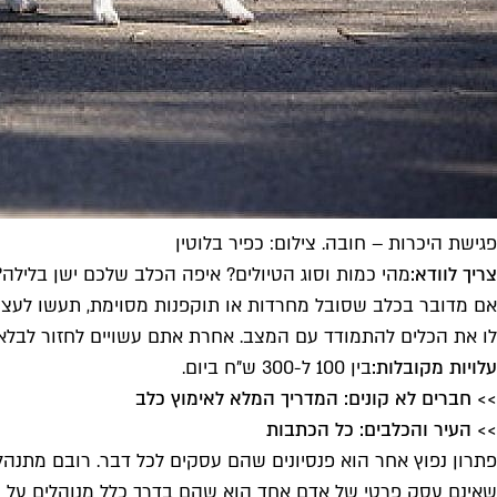
פגישת היכרות – חובה. צילום: כפיר בלוטין
צריך לוודא:
מהי כמות וסוג הטיולים? איפה הכלב שלכם ישן בלילה?
אם מדובר בכלב שסובל מחרדות או תוקפנות מסוימת, תעשו לעצמכם
לו את הכלים להתמודד עם המצב. אחרת אתם עשויים לחזור לבלאג
עלויות מקובלות:
בין 100 ל-300 ש"ח ביום.
>> חברים לא קונים: המדריך המלא לאימוץ כלב
>> העיר והכלבים: כל הכתבות
פתרון נפוץ אחר הוא פנסיונים שהם עסקים לכל דבר. רובם מתנהלי
שאינם עסק פרטי של אדם אחד הוא שהם בדרך כלל מנוהלים על ידי