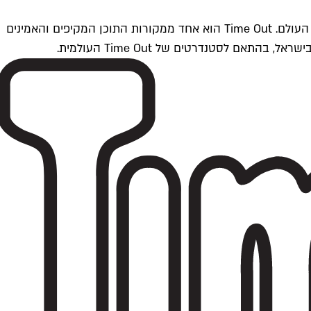
Time Outתל אביב הוא חלק מרשת Time Out Global — רשת מדיה בינלאומית הפועלת ב-360 ערים מרכזיות וב-60 מדינות ברחבי העולם. Time Out הוא אחד ממקורות התוכן המקיפים והאמינים