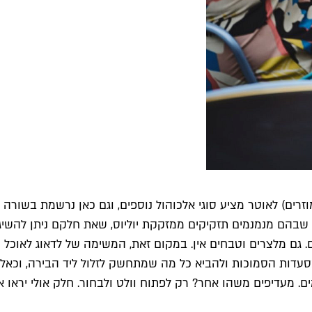
רים) לאוטר מציע סוגי אלכוהול נוספים, וגם כאן נרשמת בשורה 
ה שבהם מנמנמים תזקיקים ממזקקת יוליוס, שאת חלקם ניתן להשיג 
. גם מלצרים וטבחים אין. במקום זאת, המשימה של לדאוג לאוכל מוטלת
המסעדות הסמוכות ולהביא כל מה שמתחשק לזלול ליד הבירה, וכאלה ל
1) וכל מה שיוצא ממאפיית לחמים. מעדיפים משהו אחר? רק לפתוח וולט ולבחור. ח