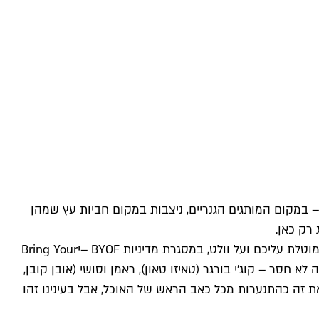
– במקום המותגים הגנריים, ניצבות במקום חביות עץ שמהן
רק כאן.
 עליכם ועל וולט, במסגרת מדיניות BYOF –
י
Bring Your
א חסר – קוג'י בורגר (טאיזו טאון), ראמן וסושי (אובן קובן,
לק אולי יראו את זה כהתנערות מכל כאב הראש של האוכל, אבל בעינינו זהו