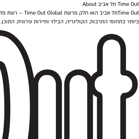
Time Out תל אביב About
ביותר בתחומי התרבות, הקולינריה, הבילוי ותיירות עירונית. התוכן, שמתעדכן 24/7, נכתב ונערך על ידי צוות עיתונאים מקצועי מקומי בישראל, בהתאם לסטנדרט