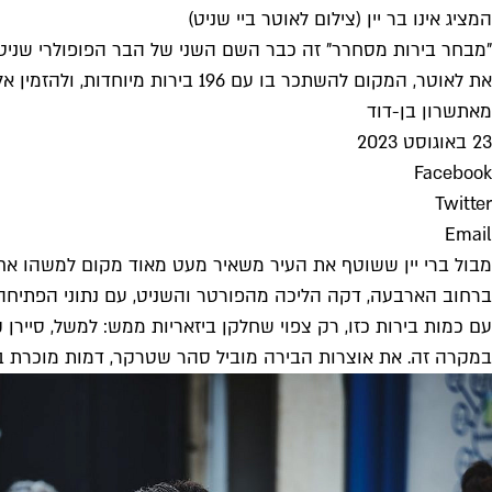
המציג אינו בר יין (צילום לאוטר ביי שניט)
"מבחר בירות מסחרר" זה כבר השם השני של הבר הפופולרי שניט
את לאוטר, המקום להשתכר בו עם 196 בירות מיוחדות, ולהזמין אליו אוכל מהסביבה או מוולט. כן, מה שקראתם
מאת
שרון בן-דוד
23 באוגוסט 2023
Facebook
Twitter
Email
מבול ברי יין ששוטף את העיר משאיר מעט מאוד מקום למשהו אחר
ברחוב הארבעה, דקה הליכה מהפורטר והשניט, עם נתוני הפתיחה משכרים ממש: 16 בירות מתחלפות מחבית שמגיעות היישר מחדר קירור ונמזגות מברזים ו
עם כמות בירות כזו, רק צפוי שחלקן ביזאריות ממש: למשל, סיירן 
במקרה זה. את אוצרות הבירה מוביל סהר שטרקר, דמות מוכרת 