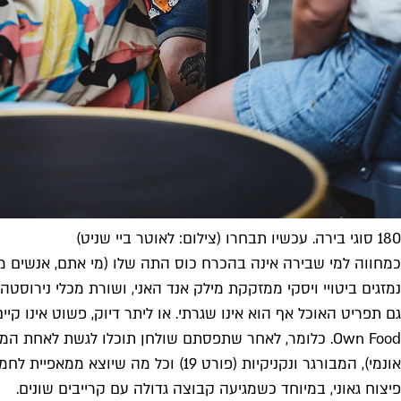
180 סוגי בירה. עכשיו תבחרו (צילום: לאוטר ביי שניט)
כמחווה למי שבירה אינה בהכרח כוס התה שלו (מי אתם, אנשים מוז
נמזגים ביטויי ויסקי ממזקקת מילק אנד האני, ושורת מכלי נירוסט
גם תפריט האוכל אף הוא אינו שגרתי. או ליתר דיוק, פשוט אינו קיים
Own Food. כלומר, לאחר שתפסתם שולחן תוכלו לגשת לאחת 
אונמי), המבורגר ונקניקיות (פורט 9
פיצוח גאוני, במיוחד כשמגיעה קבוצה גדולה עם קרייבים שונים.