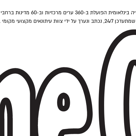
ים של Time Out העולמית.