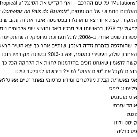
"Mutations" על שם ההרכב – ואף הקדיש את הסינגל "Tropicália" ללהקה האהובה.
האלבום החמישי של המוטנטים, "
 Cometas no País do Baurets"
לפעול עד 1978, בראשותו של סרז'יו דיאז, והוציא שני אלבומים נוספים שפנו לכיוונים של רוק מתקדם.
עשרות שנים אחרי, ב-2006, לרגל תערוכת ט
האחרון שלה, העשירי במספר, יצא ב-2013 ובשונה מקודמיו רובו באנגלית.
קשה להאמין שאנחנו זוכים בהזדמנות לחוות את הלהקה הכל כך מ
רוצים לקבל את ״טיים אאוט״ למייל? הירשמו לניוזלטר שלנו
אני מאשר/ת קבלת ניוזלטרים ומידע פרסומי מאתר ״טיים אאוט״
לאי
פליימינג ליפס
אוס מוטנטס
אוהד עזרתי
zuzz
קייטנו ולוזו
פסיכדליה