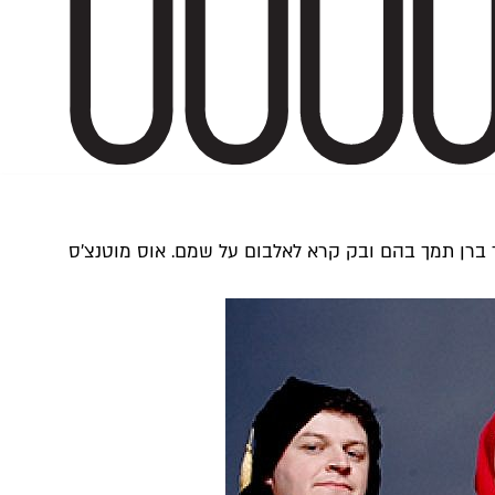
ויד ברן תמך בהם ובק קרא לאלבום על שמם. אוס מוטנצ'ס