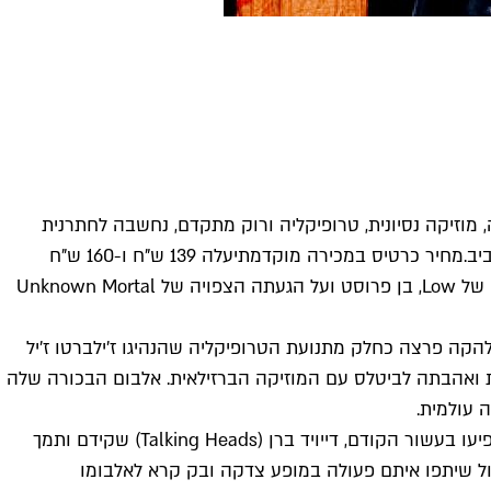
ה, מוזיקה נסיונית, טרופיקליה ורוק מתקדם, נחשבה לחתרנית
מחיר כרטיס במכירה מוקדמת
יעלה 139 ש"ח ו-160 ש"ח
בקופות ביום המופע. על ההפקה חתומים ZUZZ Agency (אוהד עזרתי) ו-Auris Media (ויקטור לוין) אשר חתומים השנה על הגעתם של Low, בן פרוסט ועל הגעתה הצפויה של Unknown Mortal
ריטה לי. הלהקה פרצה כחלק מתנועת הטרופיקליה שהנהיגו ז'ילברטו ז'יל
ת ואהבתה לביטלס עם המוזיקה הברזילאית. אלבום הבכורה שלה
במהלך השנים השפיעו דיאז וחבריו ללהקה על טעמם המוזיקלי של אמנים צעירים בתחילת דרכם ובהם הפליימינג ליפס איתם אף הופיעו בעשור הקודם, דייויד ברן (Talking Heads) שקידם ותמך
. קורט קוביין שלח לחברי הלהקה מכתבים אישיים בהם ביקש שיתאחדו ב-1993, אוף מונטריאול שיתפו איתם פעולה במופע צדקה ובק קרא לאלבומו