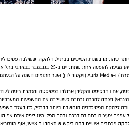
יעות ביותר שהוקמו בשנות השישים בברזיל. הלהקה, ששילבה פסיכדלי
 אחת שתתקיים ב-23 בנובמבר בבארבי בתל אביב.
 ידי סרז'יו דיאז בפטיסטה, אחיו הבסיסט והקלידן ארנלדו בפטיסטה והזמרת 
משטר הצבאי) וזכתה להכרה נרחבת כששילבה את ההשפעות המערביו
בלהקה דרך הלייבל שלו "Luaka Bop"