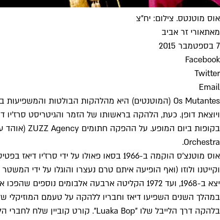
אוס מוטנטס. צילום: יח"צ
מאת
אורי זר אביב
7 בספטמבר 2015
Facebook
Twitter
Email
Os Mutantes (המוטנטים) היא מהלהקות הבולטות והמשפ
ויוצאת דופן. כעת, הלהקה בראשותו של הזמר והגיטריסט סרז'יו דיאז מגיעה להופעה
Orchestra.
אוס מוטנצ'ס הוקמה ב-1966 בסאו פאולו על
וקייטנו ולוזו (ואף הופיעה איתם טרם נעצרו והוגלו על ידי ה
יצא ב-1968, ועד 1972 הקליטה ארבעה אלבומים נוספים שהפכו אותה ללהקת הפסיכדליה הנחשבת ביותר בברזיל, כזו בעלת השפעה עולמית.