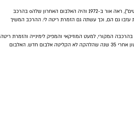
("המוטנטים וכוכבי השביט שלהם בארץ הג'וינטים"), ראה אור ב-1972 והיה האלבום האחרון שלהo בהרכב
 שני חברים נוספים שהצטרפו בשנים הראשונות עזבו גם הם, וכך עשתה גם הזמרת ריטה לי. ההרכב המשיך
 השבעים בהרכבה המקורי, למעט המוזיקאי והמפיק לימינייה והזמרת ריטה
לי שהוחלפה בזמרת זלדה דאנקן. שנתיים אחר כך יצא השיר הראשון שלהם מזה יותר משלושים שנה וב-2009 ראה אור אלבום ראשון אחרי 35 שנה שהלהקה לא הקליטה אלבום חדש. האלבום