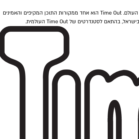
Time Outתל אביב הוא חלק מרשת Time Out Global — רשת מדיה בינלאומית הפועלת ב-360 ערים מרכזיות וב-60 מדינות ברחבי העולם. Time Out הוא אחד ממקורות התוכן המקיפים והאמינים