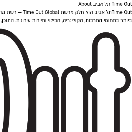
Time Out תל אביב About
ביותר בתחומי התרבות, הקולינריה, הבילוי ותיירות עירונית. התוכן, שמתעדכן 24/7, נכתב ונערך על ידי צוות עיתונאים מקצועי מקומי בישראל, בהתאם לסטנדרט