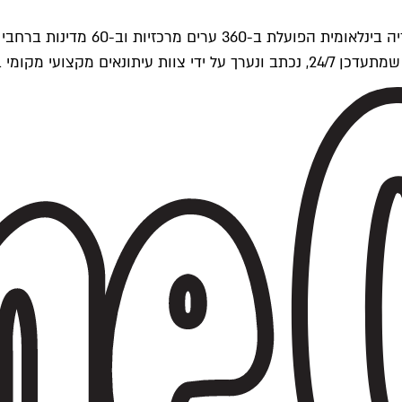
ים של Time Out העולמית.