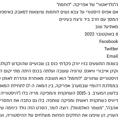
ה"גלדיאטור" של אפריקה. "לוחמת"
אם אפוס היסטורי על צבא נשים לוחמות שיוצאות למאבק באימפריה 
המסך עם חרב ביד ורצח בעיניים
מאת
יעל שוב
6 באוקטובר 2022
Facebook
Twitter
Email
בשנות התשעים בניו יורק פקדתי כנס בן שבועיים שהוקדש לקולנוע 
וקינן אייבורי וויאנס. טרוניה ששבה ועלתה בכנס היתה מתי יקום 
היסטוריים שחורים. "לוחמת" הוא תשובה מאוחרת ונהדרת לאותן 
בלשון המערב. ב-2015 השחקנית והמפיקה מריה ב
דיוויס כשחקנית ראשית ומפיקה שותפה. בלו גם כתבה את התסריט י
אהבה", "משמר האלמוות"). רוצה לומר, הסרט הזה נולד כיוזמה של
העניין, הן שיפצו את החלקים הפחות מוצלחים של ההיסטוריה, ועדי