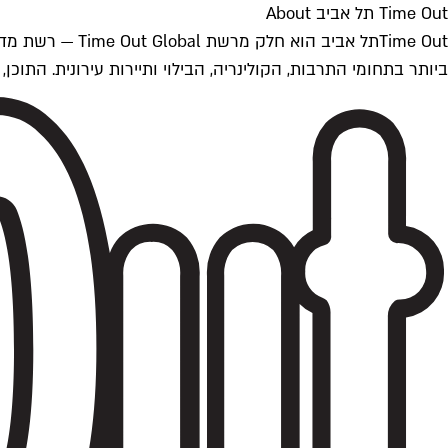
Time Out תל אביב About
ביותר בתחומי התרבות, הקולינריה, הבילוי ותיירות עירונית. התוכן, שמתעדכן 24/7, נכתב ונערך על ידי צוות עיתונאים מקצועי מקומי בישראל, בהתאם לסטנדרט