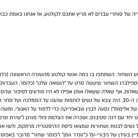
של סוחרי עבדים לא מריץ אתכם לקולנוע, אז אנחנו באמת כבר לא 
השחור. השתתפו בו כמה אנשי קולנוע מהשורה הראשונה (כלומר גבר
הספילברג השחור שיעשה סרט על "השואה שלנו" (כלומר, העבדות), 
שאלות, אף שאלה ששאלו אותן אפילו לא היו מודעים לסיפור שהס
בממלכת דהומיי שבמערב אפריקה, בין המאה ה-17 לתחילת המאה ה-20, היה צבא של נשים לוח
לו ("היסטוריה של אלימות") נסעה לבנין שבאפריקה כדי ללמוד על האגוג'
חד עם דנה סטיבנס, ושכרה את הצלמת פולי מורגן ("שירת סרטני ה
 נשים לבנות ושחורות שמצאו פיסת ההיסטוריה מרתקת, ולשו אותה
ין בעידן של גיבורי-על כ"וונדר וומן" ו"פנתר שחור" מדובר באפ