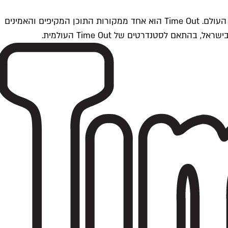
Time Outתל אביב הוא חלק מרשת Time Out Global — רשת מדיה בינלאומית הפועלת ב-360 ערים מרכזיות וב-60 מדינות ברחבי העולם. Time Out הוא אחד ממקורות התוכן המקיפים והאמינים