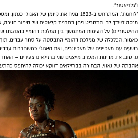
ו"גלדיאטור".
"לוחמת", המתרחש ב-1823, מניח את קיומן ש
מנסה לשדך לה. התסריט ניחן בתבנית קלאסית של סיפור חניכה, עם
ההיסטוריים) על העימות המתמשך בין ממלכת דהומיי בהנהגתו של המל
כאמור, הכלכלה של ממלכת דהומיי התבססה על סחר עבדים, תוך ש
רשעים עם מאפיינים של מאפיונרים, ואת האגוג'י כמשחררות עבד
נו, טוב. את מדינות המערב מייצגים שני ברזילאים צעירים – האחד בא 
אהבתה של נאווי. הבחירה בברזילאים דווקא יכולה להיתפס כהתעל