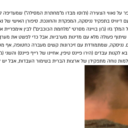
ל האגוג'י כנתון, ומספר על נאווי הצעירה (ת'וסו מבדו מ"מחתרת המסילה"
 דיוויס בתפקיד נניסקה, המפקדת והחונכת. סיפורן האישי של נא
ך גזו (ג'ון בוייגה מסרטי "מלחמת הכוכבים") לבין אימפריית אוי
יתוף פעולה מלא עם מדינות מערביות. אבל כדי לפשט את מערך ה
ים. נניסקה, שמתמודדת עם זיכרונות קשים מעברה כחטופה, אף מ
לקנות עבדים (הירו פיינס טיפין, אחיינו של רייף פיינס) והשני (ג'ו
מות נוחה מתפקידן של ארצות הברית בשימור העבדות, אבל יש לצ