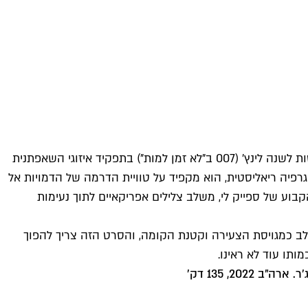
לתסריט לוקח קצת זמן להתגבש ולהבהיר לנו מי נגד מי ולמה, אבל שלל הדמויות מעוצבות היטב ומלוהקות נפלא. בין הלוחמות בולטות לשנה לינץ' (007 ב"לא זמן למות") בתפקיד איזוגי השאפתנית
פיה ריאליסטית, הוא מקפיד על טוויית הדרמה של הדמויות אל
בוע של ספייק לי, משלב צלילים אפריקאיים לתוך נעימות
לב כמגויסת הצעירה וקטנת הקומה, והסרט הזה צריך להפוך
תו עוד לא ראינו.