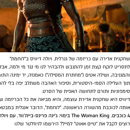
שחקנית אדירה עם כריזמה של גנרלית. ויולה דיוויס ב"לוחמת"
והמגניבה, ושילה אטים ("מחתרת המסילה") כאמנזה, יד ימינה הת
תוך העלילה הסמי-היסטורית, וסיפור האהבה משתלב יפה בלי להפו
סימפוניות ותורם לתחושה האפית של הסרט.
דיוויס היא שחקנית אדירת עוצמה, והיא מביאה את כל הכריזמה 
אותה לכוכבת מהשורה הראשונה. "לוחמת", הדובר אנגלית במבטא א
4 כוכבים. The Woman King בימוי: ג'ינה פרינס-ביית'ווד. עם ויולה דיוויס, ת'וסו מבדו, ג'ון בוייגה, לשנה לינץ', שילה אטים, ג'ורדן בולג'ר. ארה"ב 2022, 135 דק'
רוצים לקבל את ״טיים אאוט״ למייל? הירשמו לניוזלטר שלנו