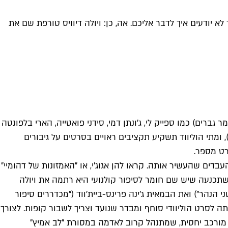
יודעים איך לדבר אליכם. אה, כן: ויולה דיוויס טורפת שם את
ים) כמו ספייק לי, ג'ונתן דמי, סידני פואטייה, הארי בלפונטה
ומתי הוליווד תשקיע תקציבים ראויים בסרטים על גיבורים
רט מספר.
מות שהגנו על הממלכה ועל סחר העבדים שהעשיר אותה. קראו להן אגוג'י, או "האמזונות של דהומיי"
י, ומשהשתכנעה שיש שם חומר לסיפור קולנועי היא רתמה את ויולה
נהר") ואת הבמאית ג'ינה פרינס-ביית'ווד ("מכדררים סיפור
 לסרט הוליוודי סוחף ומבדר שנועד וצריך לשבור קופות. לצורך
וס מורכב יחסית, שמתנהל קרוב לאדמה במסורת "לב אמיץ"