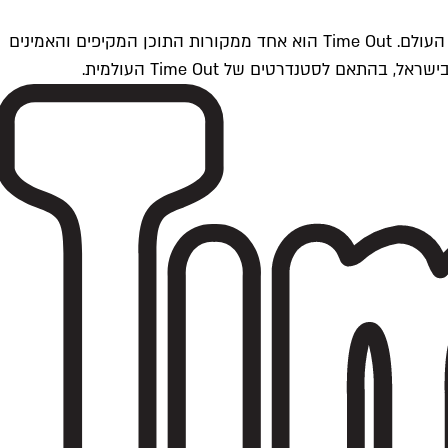
Time Outתל אביב הוא חלק מרשת Time Out Global — רשת מדיה בינלאומית הפועלת ב-360 ערים מרכזיות וב-60 מדינות ברחבי העולם. Time Out הוא אחד ממקורות התוכן המקיפים והאמינים