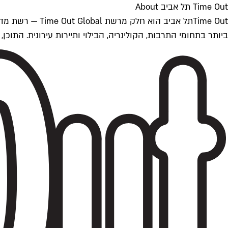
Time Out תל אביב About
ביותר בתחומי התרבות, הקולינריה, הבילוי ותיירות עירונית. התוכן, שמתעדכן 24/7, נכתב ונערך על ידי צוות עיתונאים מקצועי מקומי בישראל, בהתאם לסטנדרט