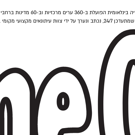
ים של Time Out העולמית.