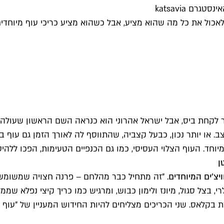
רם katsavia
ול את כל מה שהוא מציע, אבל כשהוא מציע כריכי עוף מיוחדים (וע
ר לקחת ביס, אבל ישראל אהרוני הוא כנראה השם הראשון שעול
ב. או יותר נכון, כבעל קצביה, שהתווסף לה לאורך הזמן גם עוף 
וחד. העוף הצלוי העסיסי, כמו גם הכנפיים הטעימות, הפכו ללהיט.
ן
צ'ים המיוחדים
. "זה מתחיל כבר מהלחם – פרנה חצויה שמשומשת 
 בצל סגול, מיונז ולימון כבוש, ומרגיש כמו כריך קיצי נפלא שממל
ת בקלאס. שני הכריכים מצליחים להיות החידוש המעניין של "עוף