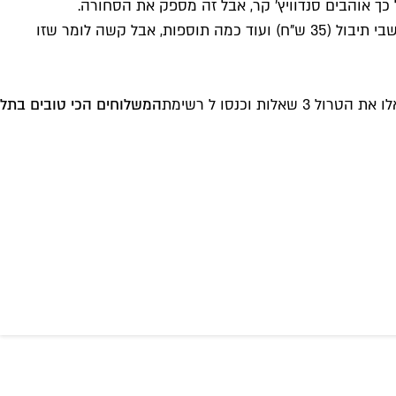
? וואי סליחה חברים, אבל זה מקום של עוף רוטיסרי, אז הרוב נוגע בעוף. יש סלט בטטה וקינואה עם עדשים ועשבי תיבול (35 ש"ח) ועוד כמה תוספות, אבל קשה לומר שזו
 וכנסו ל רשימת
המשלוחים הכי טובים בתל