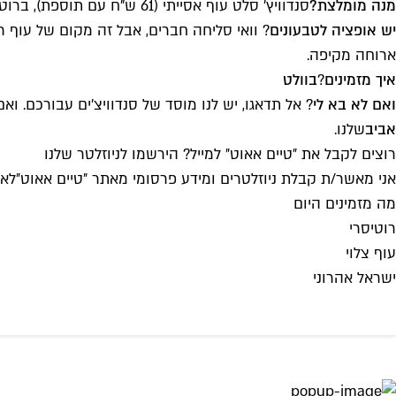
מנה מומלצת?
סנדוויץ' סלט עוף אסייתי (61 ש"ח עם תוספת), ברוטב פיקנטי-חריף, עם טעמים עמוקים והמון רעננות. נדיר שאנחנו כל כך אוהבים סנדוויץ' קר, אבל זה מספק את הסחורה.
יש אופציה לטבעונים
ארוחה מקיפה.
איך מזמינים
?
בוולט
ואם לא בא לי
? אל תדאגו, יש לנו מוסד של סנדוויצ'ים עבורכם. ואם גם ש
אביב
שלנו.
רוצים לקבל את ״טיים אאוט״ למייל? הירשמו לניוזלטר שלנו
אני מאשר/ת קבלת ניוזלטרים ומידע פרסומי מאתר ״טיים אאוט״
לאי
מה מזמינים היום
רוטיסרי
עוף צלוי
ישראל אהרוני