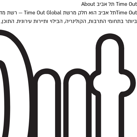
Time Out תל אביב About
ביותר בתחומי התרבות, הקולינריה, הבילוי ותיירות עירונית. התוכן, שמתעדכן 24/7, נכתב ונערך על ידי צוות עיתונאים מקצועי מקומי בישראל, בהתאם לסטנדרט