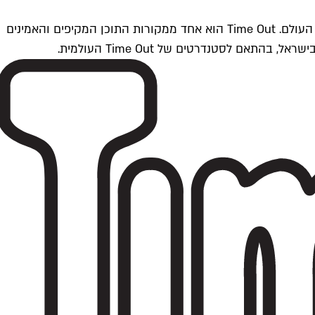
Time Outתל אביב הוא חלק מרשת Time Out Global — רשת מדיה בינלאומית הפועלת ב-360 ערים מרכזיות וב-60 מדינות ברחבי העולם. Time Out הוא אחד ממקורות התוכן המקיפים והאמינים