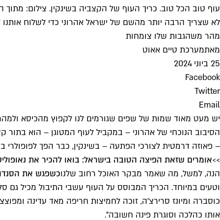
עוף טוב הכל טוב. כריך העוף של הקצביה בשינקין. צילום: מתוך האינסטג
לא שצריך הרבה יותר מהשם של ישראל אהרוני כדי לשלוח אותנו לאכ
מהר משהגבות שלו צומחות
מאת
מערכת טיים אאוט
25 ביוני 2024
Facebook
Twitter
Email
יש מעט מאוד שמות של שפים שגורמים לנו לקפוץ מהכיסא ולמה
הסיבוב הנוכחי של אהרוני – במקביל לעוף המטוגן – הוא בתור קצ
– פאוזה דרמטית לצורכי הפתעה – בשינקין, כבר הפך לפופולרי במי
>>
אומרים שזאת הפיצה הטובה בישראל: בואו להכיר את נאופוליט
הנה, למשל, מה שאמר מבקר האוכל רחוב שלנו
כשפגש את הסנדווי
וטעים במיוחד. הכריך המבוסס על העוף עשבי התיבול מכיל גם סלרי,
כוסברה ומיונז סרירצ׳ה, זוכה לחמיצות חריפה מאד עדינה ומפוצצ
אותו כהלכה וסוגרת פינה חשובה".