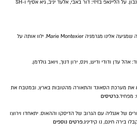
המסיבה הנצחית חוזרת במהדורת האלווין מפחידה במיוחד עם אפטר בזיזי והכל. על הליינאפ באומן: רז דנון, רן זיו X שי שאז ואלעד נבון. על הליינאפ בזיזי: דור באבי, אלעד יניב, גיא אסיף ו-SH
הליין הדו חודשי של רועי פרז, שמארח את השמות החמים ברחבות אירופה חוזר לפאי. והפעם עם אורחת מיוחדת, הדיג'יית הצרפתייה שמגיעה אלינו מגרמניה Marie Montexier. ילוו אותה על
דן ודודי ודיש, וינס, ירון דנוך, ויואב גולדמן.
וא את מערכת הסאונד והתאורה מהטובות בארץ, ובמטבח את
כרטיסים
ם של אנגליה עם הגרוב של הדיסקו וההאוס. יתאחדו וירוצו
ו בירה חינם, נו קידיניג.
פרטים נוספים