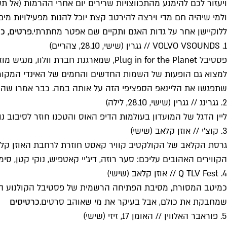
ויעזור לכם להימנע מהתכווצויות שרירים יום אחרי ההרמות (אל תש
ולמי שיהיה חם מדי וירצה להירטב קצת יוכל להנות מפעילויות מים
ללוקיישן אחר על גדות האגם ותקיים שם אפטר מחתרתי.
פרטים, כר
1. VOLVO VSOUNDS // גגרין (שישי, 28.10, צהריים)
פסטיבל Plug in for the Planet, שמארג
שתפגשו את הליינאפ הספציפי הזה על אותה במה. כבר אמרו שהכ
2. גגרינג // גגרין (שישי, 28.10, לילה)
ליין הדגל של המועדון בעולמות הדיפ האוס והטכנו חוזר לסיבוב נ
3. קוצ'י // אוזן קלאב (שישי)
גרסת הקלאב של הקולקטיב קוויר קאסט חוזרת לרחבת האוזן קלאב. 
הקווירים האהובים עליכם: סער רוזה, דיג'יי קאטפיש, נוקי קטן, סימי 
4. Q TLV Fest // אוזן קלאב (שישי)
שמחבקת את כולם, אבל בעיקר את מי שאוהב סרטים.
כרטיסים
5. פוראבר האלווין // האומן 17, זיזי (שישי)