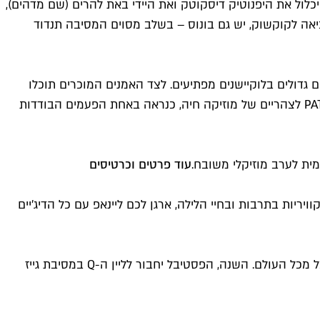
יכלול את היפנוטיק דיסקוטק ואת היידי באת להרים (שם מדהים),
כיאה לקוקשוק, יש גם בונוס – בשלב מסוים המסיבה תנדוד
עות של אמנים גדולים בלוקיישנים מפתיעים. לצד האמנים המוכרים תוכלו
למצוא גם הופעות של השמות החדשים והחמים של האינדי המקומי, וכך במועדון הגגרין יתארחו הלהקות מטרופולין, כרקוקלי ו-PATTIE לצהריים של מוזיקה חיה, כנראה באחת הפעמים הבודדות
מית לערב מוזיקלי משובח.
עוד פרטים וכרטיסים
יות בתרבות ובחיי הלילה, ארגן לכם ליינאפ עם כל הדיג'יים
כמיטב המסורת, מסיבת הפתיחה הרשמית של פסטיבל הקולנוע הגאה מזמינה אתכם לשתות, לרקוד ולבלות עם באות ובאי הפסטיבל מכל העולם. השנה, הפסטיבל יחבור לליין ה-Q במסיבת גייז