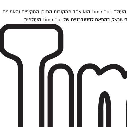
Time Outתל אביב הוא חלק מרשת Time Out Global — רשת מדיה בינלאומית הפועלת ב-360 ערים מרכזיות וב-60 מדינות ברחבי העולם. Time Out הוא אחד ממקורות התוכן המקיפים והאמינים