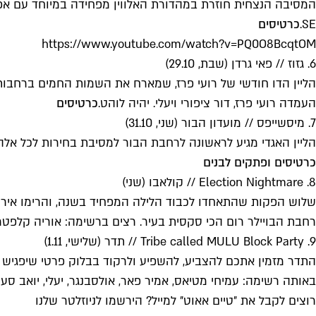
SE.
כרטיסים
https://www.youtube.com/watch?v=PQ0O8BcqtOM
6. גזוז // פאי גרדן (שבת, 29.10)
העמדה רועי פרז, דור ציפורי ויעלי. יהיה לוהט.
כרטיסים
7. מיסשייפס // מועדון הבור (שני, 31.10)
הליין האגדי מגיע לראשונה לרחבת הבור למסיבת בחירות לכל אלה של
כרטיסים ופתקים לבנים
8. Election Nightmare // קולאבו (שני)
שלוש הפקות שהתאחדו לכבוד הלילה המפחיד בשנה, והרימו אירו
רחבת הבויילר רום הכי סקסית בעיר. רצים ברשימה: אוריה קלפטר, עידו מורלי בק2בק asi, Ms. Elin Liso, Lingam
9. Tribe called MULU Block Party // תדר (שלישי, 1.11)
התדר מזמין אתכם להצביע, להשפיע ולרקוד בבלוק פרטי שיפגיש א
באותה רשימה: עמיחי מטיאס, אמיר פאר, אולסבנגר, יעלי, יואב סער 
רוצים לקבל את ״טיים אאוט״ למייל? הירשמו לניוזלטר שלנו