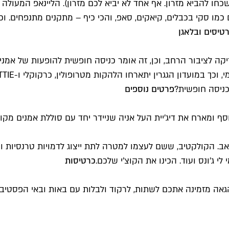
כחו להביא מזרון. אף אחד לא יביא לכם מזרון). הליינאפ המעולה 
 כמו סקי בכבלים, קיאקים, סאפ, והכי כיף – מתקנים מתנפחים. ו
טיסים ובלאגן
נת חברת וולוו, מנגיש מוזיקה לציבור הרחב, וכן, זה אומר כניסה חופשית להופ
ניסה חופשית?
פרטים נוספים
וסף ומארח את דיג'יית העל אניה שניידר יחד עם סוללת אמנים מקו
הקולקטיב, ששם לעצמו למטרה לתת ייצוג לדמויות טרנסיות וקוויר
לי ג'ונס ועוד. הכינו את הקוצ'י שלכם.
כרטיסות