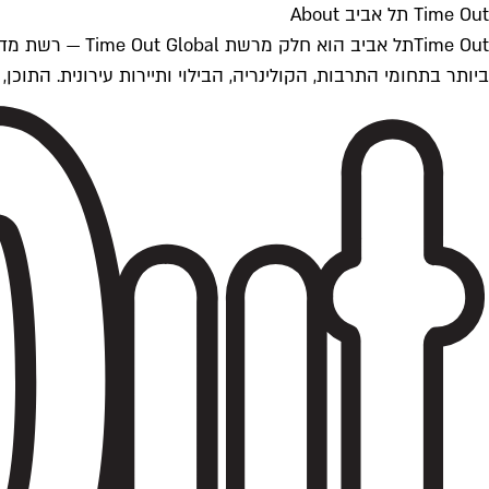
Time Out תל אביב About
ביותר בתחומי התרבות, הקולינריה, הבילוי ותיירות עירונית. התוכן, שמתעדכן 24/7, נכתב ונערך על ידי צוות עיתונאים מקצועי מקומי בישראל, בהתאם לסטנדרט