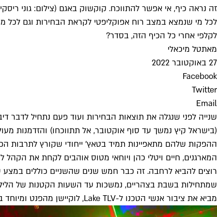
זה נראה כיף, אי אפשר להתווכח. קוקשוק באגם (צילום: גוני ריסקין
לכל מי שנמצא במצב רוח אפוקליפטי לקראת הבחירות וגם לכל מי
לקלפי אחרי כל הכיף הזה, בסדר?
מאת
טל מיכאלי
27 באוקטובר 2022
Facebook
Twitter
Email
שנייה לפני שנגלה את תוצאות הבחירות ועוד פעם נתחיל לדבר דיב
(בישראל קיץ נמשך עד סוף אוקטובר, אל תתווכחו) והזדמנות מעו
ההפקות שלהם מתאפיינות תמיד בטאץ' ייחודי שקורץ לתרבות הפאנק
המארגנים, חיים ויטלי כהן ויוחאי מטוס אוהבים לקחת את הקהל
רוצים להביא לרחבה. זה כבר חמש שנים שהשניים כוללים במצע שלה
שמתחילות בשבת בצהריים, נמשכות עד השעות הקטנות של הלילה
מביא את ציבור אנשי הטכנו ל-Lake TLV, לוקיישן מהפנט ומיוחד בפארק דרום, שמציע בשוטף פעילויות ספורט מים, אבל מדי פעם גם עורך אירועים על גדות האגם – ואגם קוקשוק הוא אירוע כזה.