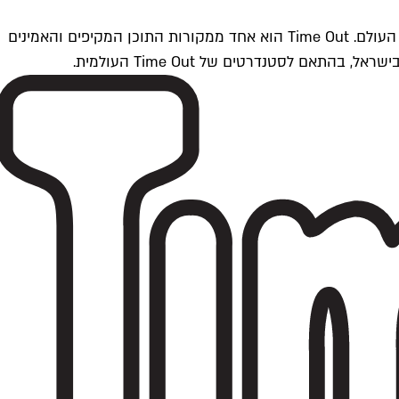
Time Outתל אביב הוא חלק מרשת Time Out Global — רשת מדיה בינלאומית הפועלת ב-360 ערים מרכזיות וב-60 מדינות ברחבי העולם. Time Out הוא אחד ממקורות התוכן המקיפים והאמינים