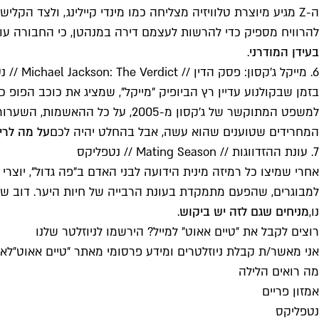
ה-Z מגיע מיוצרת טלוויזיה מצליחה כמו מינדי קיילינג, ולצד 
להרוויח מספיק כדי להרשות לעצמם דירה במנהטן, כי החבורה 
בעידן המודרני
.
6. מייקל ג'קסון: פסק הדין // Michael Jackson: The Verdict // נטפליקס
בזמן שבקולנוע עדיין רץ הביופיק "מייקל", שמציג את כוכב הפופ
למשפט המתוקשר של ג'קסון מ-005
המחרידים שטוענים שהוא עשה, אבל בהחלט יהיה לכם
על מה לרי
7. עונת ההזדווגות // Mating Season // נטפליקס
אחרי שמיצו כל רמיזה מינית הידועה לבני האדם ב"פה גדול", יוצר
למבוגרים, שהפעם מתמקדת בעונת הרבייה של חיות היער. דוב שאי
נו,
מניחים שגם לזה יש ביקוש
.
רוצים לקבל את ״טיים אאוט״ למייל? הירשמו לניוזלטר שלנו
אני מאשר/ת קבלת ניוזלטרים ומידע פרסומי מאתר ״טיים אאוט״
לאי
מה רואים הלילה
אמזון פריים
נטפליקס