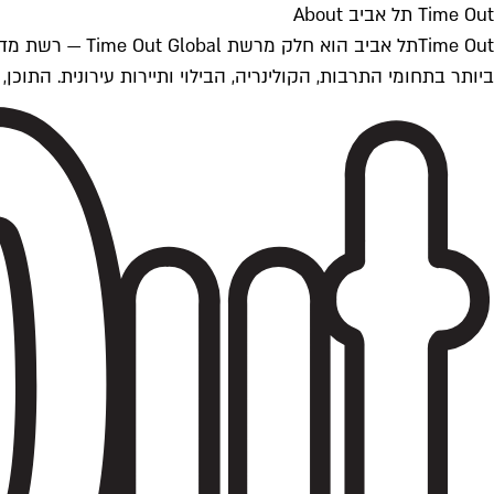
Time Out תל אביב About
ביותר בתחומי התרבות, הקולינריה, הבילוי ותיירות עירונית. התוכן, שמתעדכן 24/7, נכתב ונערך על ידי צוות עיתונאים מקצועי מקומי בישראל, בהתאם לסטנדרט