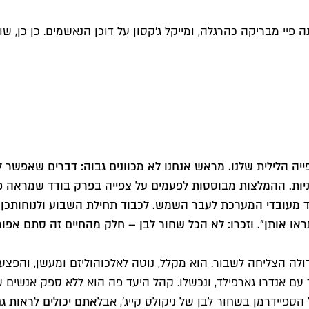
פיי מבריקה כהרגלה, ומייקל ג'קסון על דוכן הנאשמים. כן כן, שוב 
ה הלילית שלנו
. מראש אנחנו לא מכוונים גבוה: דברים שאפשר
מניות. ההמלצות מבוססות לפעמים על צפייה בפרק בודד שמראה 
מעובדי המערכת לעבר השמש. לכבוד תחילת השבוע ולנוחותכן 
או אותן". וזכרו: לא הכל שחור לבן – חלק מהחיים זה סתם אפור
דולה הצליחה לשבור. הוא מקלל, נוטה לאלכוהוליזם ומעשן, והפצע
ותר עם אנדרו גארפילד, ונכשלו. קהל היעד פה הוא ללא ספק אנשי
ל הספיידרמן בשחור לבן של ניקולס קייג', אבל
אתם יכולים לראות ג