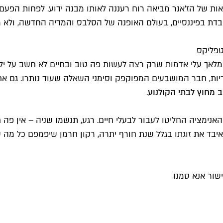
הקלישאות של הז'אנר מביאה רוח רעננה לאותו מבנה ידוע. לפחות ה
עובדת בפיננסיים, בעולם האופנה של הסלבס והמדיה החדשה, ו
 כמלאך עלי אדמות שרק רצה לעשות פה טוב ובחיים לא חשב על יל
2, על כל ההאשמות, השערוריות, חבר המושבעים המפוקפק וסימני השאלה שעוד 
ב מחוץ לבתי הקולנוע
.
י האנימציה החליטו לעבור לבעלי חיים. רגע, תנשמו שניה – אין פ
בד את זוגתו בגלל שנת חורף יתרה, רקון חרמן שיפמפם כל מה שז
שור אנא סמנו