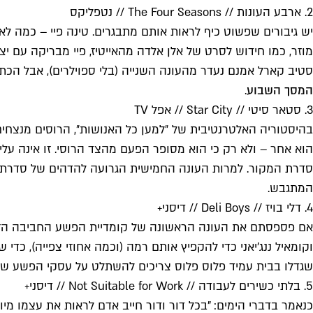
2. ארבע העונות // The Four Seasons // נטפליקס
יש גיבורים שפשוט כיף לראות אותם מתבגרים. טינה פיי – כמה 
מוזר, כמו חידוש לסרט של אלן אלדה מהאייטיז, פיי מבריקה עם 
סטיב קארל אמנם נעדר מהעונה השנייה (בלי ספוילרים), אבל הכת
המסך השבוע
.
3. סטאר סיטי // Star City // אפל TV
בהיסטוריה האלטרנטיבית של ״למען כל האנושות״, הרוסים מנצח
הוא אחר – ולא רק כי הוא מסופר הפעם מהצד הרוסי. זו אינה עלי
סדרת המקור. למרות העונה החמישית הגרועה להדהים של סדרת הא
המתגבש.
4. דלי בויז // Deli Boys // דיסני+
אם פספסתם את העונה הראשונה של קומדיית הפשע החביבה הזו בד
וקומאיל ננג׳יאני כדי להקפיץ אותם רמה (וכמה אחוזי צפייה), כ
שגדלו בבית עמיד פלוס פלוס צריכים להשתלט על עסקי הפשע של א
5. בלתי כשירים לעבודה // Not Suitable for Work // דיסני+
כנאמר בדברי הימים: "בכל דור ודור חייב אדם לראות את עצמו מיוצ