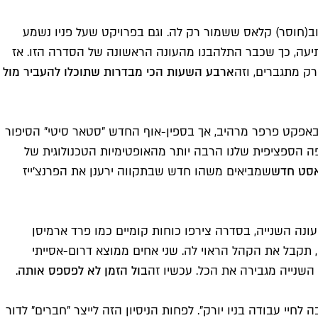
וב(חוסר) קלאס ששמור רק לה. וגם בפרויקט שעל פניו נשמע
תיעה, כך שכבר התלהבנו מהעונה הראשונה של הסדרה הזו. אז
ק מתגברים, וזה
ארבע השעות הכי מבדרות שתוכלו להעביר מול
באפקט פרפר מרהיב, אך בספין-אוף החדש "סטאר סיטי" הסיפור
פה הספציפית שלנו הרבה יותר מהאופטימיות הטכנולוגית של
אסט חדש
שמביאים משהו חדש שבתקווה ירענן את הפרנצ'ייז
ה השנייה, בסדרה צירפו כוחות קומיים כמו פרד ארמיסן
י, תקבל את הקהל הראוי לה. שני אחים ממוצא דרום-אסייתי
השנייה מגבירה את הכל. עכשיו זה
בול הזמן לא לפספס אותה
.
חיי עבודה בניו יורק". לפחות הניסיון הזה לייצר "חברים" לדור