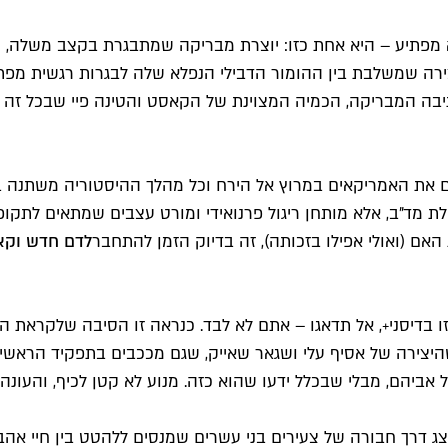
לא מפתיע – היא אחת כזו: יוצרת מבריקה שמתבגרת בקצב משלה, 
יצירה שמשלבת בין ההומור הדבילי הנפלא שלה לבגרות רגשית מפ
יבה המבריקה, הכמיה המצוינת של הקאסט והטינה פיי שבכל זה ר
ים את האמריקאים במרוץ אל הירח וכל מהלך ההיסטוריה משתנה 
לת מד״ב, אלא מותחן ריגול פרנואידי ומורט עצבים שמתאים לתקו
ם (ואולי אפילו בזכותה), זה בדיוק הזמן להתחבר
לדם חדש וק
יסני+, אל תדאגו – אתם לא לבד. כנראה זו הסיבה שלקראת העונ
די שהיצירה של אסיף עלי ושגאר שאייק, שגם מככבים בתפקיד הראש
ביהם, מבלי שבכלל ידעו שהוא כזה. מנוע לא קטן לכיף, והעונה 
ג דרך חבורה של צעירים בני עשרים שמנסים ללהטט בין חיי אהבה ל