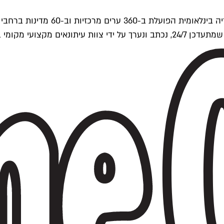
ים של Time Out העולמית.