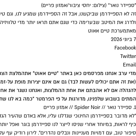
"ספיידר נואר״ (צילום: יחסי ציבור/אמזון פריים)
זה לא הספיידרמן שביקשנו, אבל זה הספיידרמן שמגיע לנו, וגם טינה 
ולדרג את המיטב שבערימה כדי שגם אתם תראו יותר מדי טלוויזיה
מאת
מערכת טיים אאוט
7 ביוני 2026
Facebook
Twitter
Email
מדי ערב אנחנו מפרסמים כאן באתר "טיים אאוט" את
המלצת הצפיי
(את זה אתם יכולים לעשות לבד) גם אם אינם יצירות מופת על-ז
להנהלה אם לא אהבתם את אחת ההמלצות, ואנחנו נשגר את אחד 
המתים בשבוע שלפנינו, מדורגות על פי הפרמטר "כמה בא לנו שתר
1. ספיידר נואר // Spider Noir // אמזון פריים
"לא מדובר בספיידרמן החינוכי שגדלנו עליו, אלא באדם שהעיר הג
כיף לראות, במיוחד אחרי שניסו לייצר לנו ספיידרמן בוגר ואפל י
סיפור טוב, עם דמויות מעניינות ונבלים נהדרים". לירון רודיק עף ע