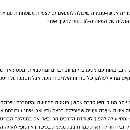
סדרת אקשן-פנטזיה שיכולה להתאים גם לצפייה משפחתית עם ילדים 
ה-18. בואו להעיף איתה
כי רובן באות עם מטענים, יומרות, רבדים ומורכבויות ומעט מאוד 
ם מחוץ לעולמן של סדרות הילדים והנוער. אבל תסמכו על דיסני+
גרוע למדי ל"Renegade Nell" שמצלצל הרבה יותר מגניב, היא סדרת אקשן-פנטזיה מפתיע
אה ה-18 (תישארו איתנו) ובמרכזה אישה צעירה וענייה שמופללת ברצח (תישארו אית
) ומסייע לה להפוך לשודדת הדרכים הכי באד-אס בממלכה הבריטי
בין הוד להיראות כמו חובבן, מגלמת בכישרון אינסופי לואיזה הא