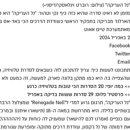
"נל העריקה" (צילום: רוברט ויגלאסקי/דיסני+)
מזמן לא ראינו סדרה שהיא כזה כיף נקי וטהור: "נל העריקה" היא 
הארלנד מבריקה בתפקיד הראשי כשודדת הדרכים הכי באד-אס באנגליה של המאה 
מאת
מערכת טיים אאוט
2 באפריל 2024
Facebook
Twitter
Email
תתכוננו לעשות כיף. צריך להתכונן לזה כשבאים לסדרת טלוויזיה, 
שהצפייה בה היא כמו מתקן בלונה פארק. למעשה, זה כמעט ולא קיי
>> כמה יופי: 20 הסדרות הכי טובות בטלוויזיה כרגע
>> פרסטיז' פלוס: 29 סדרות ששוות בדיקה באפריל
"נל העריקה", תרגום 
בשתיים בלילה. היא מתרחשת במ
עם כנפיים (אמרנו לכם להישאר) שמעניק לה כוחות על (יההההה!
את דמותה של נל ג'קסון, שודדת דרכים מתוקה ומופרעת שגורמת לרו