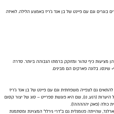
בוגרים וגם עם פיינט של בן אנד ג'ריז באמצע הלילה. לואיזה
מהן מציעות כיף טהור ומזוקק ברמתו הגבוהה ביותר. סדרה
 שינסו. בלונה פארקים הם מבינים.
ה ומסחררת שיכולה להתאים גם לצפייה משפחתית וגם עם פיינט של בן אנד ג'ריז
נו) ובורחת אל היערות (רגע, נו), שם היא פוגשת ספרייט – סוג של יצור קסום
ת כולה (פאק יההההה!).
רלנד, שהייתה פנומנלית גם ב"דרי גירלז" המצוינת ומסתמנת