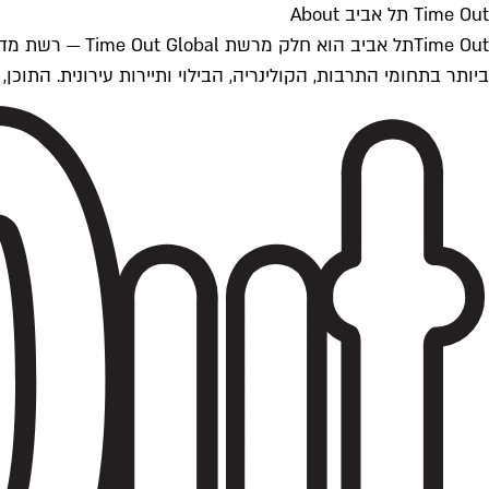
Time Out תל אביב About
ביותר בתחומי התרבות, הקולינריה, הבילוי ותיירות עירונית. התוכן, שמתעדכן 24/7, נכתב ונערך על ידי צוות עיתונאים מקצועי מקומי בישראל, בהתאם לסטנדרט