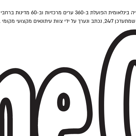
ים של Time Out העולמית.