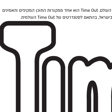
Time Outתל אביב הוא חלק מרשת Time Out Global — רשת מדיה בינלאומית הפועלת ב-360 ערים מרכזיות וב-60 מדינות ברחבי העולם. Time Out הוא אחד ממקורות התוכן המקיפים והאמינים