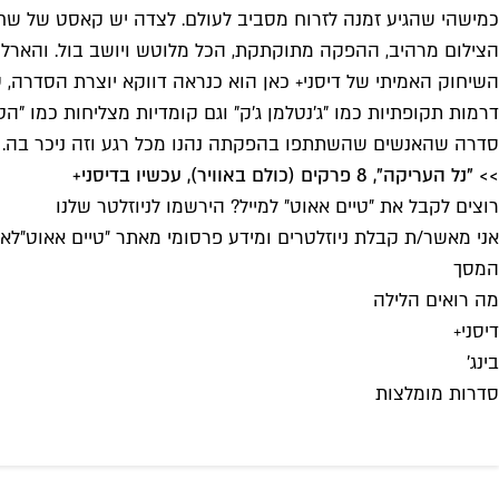
כמישהי שהגיע זמנה לזרוח מסביב לעולם. לצדה יש קאסט של שחקני
הצילום מרהיב, ההפקה מתוקתקת, הכל מלוטש ויושב בול. והארל
השיחוק האמיתי של דיסני+ כאן הוא כנראה דווקא יוצרת הסדרה, סאל
דרמות תקופתיות כמו "ג'נטלמן ג'ק" וגם קומדיות מצליחות כמו "
סדרה שהאנשים שהשתתפו בהפקתה נהנו מכל רגע וזה ניכר בה. ג
>> "נל העריקה", 8 פרקים (כולם באוויר), עכשיו בדיסני+
רוצים לקבל את ״טיים אאוט״ למייל? הירשמו לניוזלטר שלנו
אני מאשר/ת קבלת ניוזלטרים ומידע פרסומי מאתר ״טיים אאוט״
לאי
המסך
מה רואים הלילה
דיסני+
בינג'
סדרות מומלצות