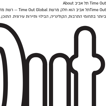
Time Out תל אביב About
ביותר בתחומי התרבות, הקולינריה, הבילוי ותיירות עירונית. התוכן, שמתעדכן 24/7, נכתב ונערך על ידי צוות עיתונאים מקצועי מקומי בישראל, בהתאם לסטנדרט