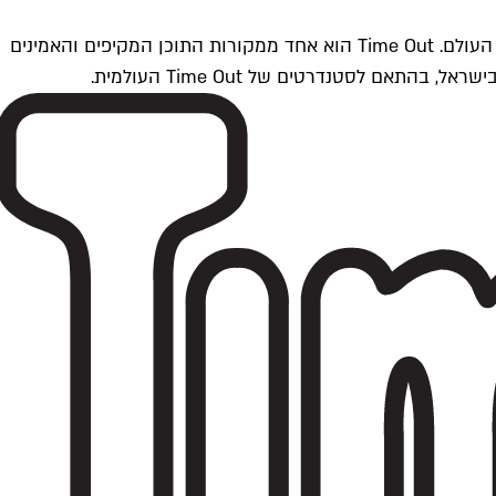
Time Outתל אביב הוא חלק מרשת Time Out Global — רשת מדיה בינלאומית הפועלת ב-360 ערים מרכזיות וב-60 מדינות ברחבי העולם. Time Out הוא אחד ממקורות התוכן המקיפים והאמינים