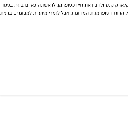
 משנות ה-20 שלו, בעודו מנסה לבנות את חייו ככתב קלארק קנט ולהבין את חייו כסופרמן, לראשונה כאדם בוגר. בניגוד
על הרוח הסופרמנית המהוגנת, אבל לגמרי מיועדת למבוגרים ברמת