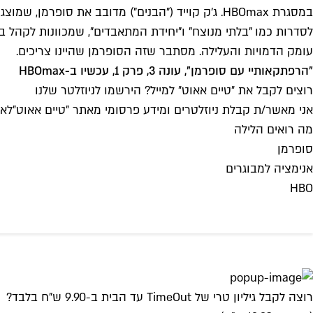
לסדרות כמו "בלתי מנוצח" ו"יחידת המתאבדים", שמכוונות לקהל ב
עומק הדמויות והעלילה. מסתבר שזה הסופרמן שהיינו צריכים.
"הרפתקאותיי עם סופרמן", עונה 3, פרק 1, עכשיו ב-HBOmax
רוצים לקבל את ״טיים אאוט״ למייל? הירשמו לניוזלטר שלנו
אני מאשר/ת קבלת ניוזלטרים ומידע פרסומי מאתר ״טיים אאוט״
לאי
מה רואים הלילה
סופרמן
אנימציה למבוגרים
HBO
רוצה לקבל גיליון טרי של TimeOut עד הבית ב-9.90 ש"ח בלבד?