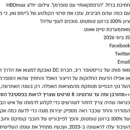
חתיכת ברזל. "הרפתקאותיי עם סופרמן". צילום: יח"צ HBOmax
עם כמה שהם חביבים, עזבו את סרטי הקולנוע של ג'יימס גאן, כ
ציון 100% ברוטן טומטוס. מוכנים לעוף עליה?
מאת
מערכת טיים אאוט
15 ביוני 2026
Facebook
Twitter
Email
מאז מותו של כריסטופר ריב, חברת
או אפילו הדעות החלוקות על הייצור האפל והחתיך שהוא הסופרמן ש
העל נקי הכפיים מנותקת מהמציאות האפלה. רק בשנה האחרונה, עם 
>>
מחורבן עזה עד טרנטינו: 8 סרטים שצריך לראות בפסטיבל הסטודנטים
כנראה שהיה צריך לחזור לשורשים כדי לקלוע לדמותו של איש הבר
המודרני והחד שכבר ראה מספיק יצירות מנגה כדי לדעת כמה אקשן
של 100% ברוטן טומטוס, והפך לפייבוריט של חובבי קומיקס וחובבי מד"ב וחובבי טלוויזיה טובה באופן כללי.
העיבוד עלה לראשונה ב-2023, ועכשיו מתח