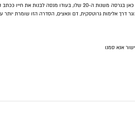
במסגרת HBOmax. ג'ק קוייד ("הבנים") מדובב את סופרמן, שמוצג כאן בגרסה
וגר דרך אלימות גרוטסקית, דם ונאצים, הסדרה הזו שומרת יותר 
שור אנא סמנו