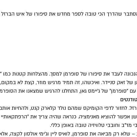
י מסתבר שהדרך הכי טובה לספר מחדש את סיפורו של איש הברזל 
 DC נאבקת למצוא את הדרך הנכונה לעבד את סיפורו של סופרמן למסך. מהצלחות ק
ל זאק סניידר. ואיכשהו, זה תמיד מרגיש מוזר, קצת לא במקום, כא
"סופרמן" של ג'יימס גאן, התחלנו להרגיש שמצאנו את הסופרמן ה
זל. לחזור לדפי הקומיקס שמהם נולד קלארק קנט, ולהחיות אותם
 אפשר להוציא מאנימציה. כנראה שהיה צריך את "הרפתקאותיי עם
יל את עונתו השלישית – שלא רק מביאה את סופרמן, לואיס ליין וג'ימי אולסו