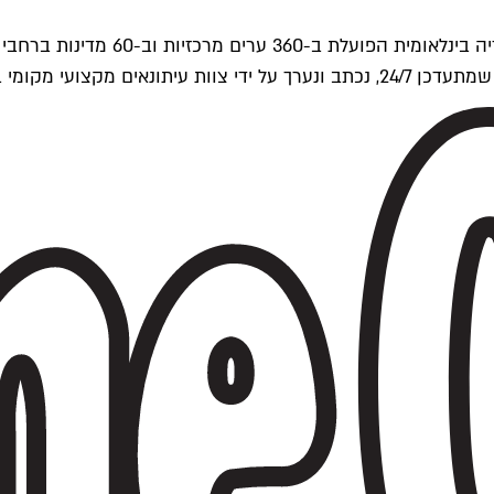
ים של Time Out העולמית.