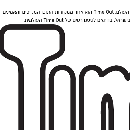
Time Outתל אביב הוא חלק מרשת Time Out Global — רשת מדיה בינלאומית הפועלת ב-360 ערים מרכזיות וב-60 מדינות ברחבי העולם. Time Out הוא אחד ממקורות התוכן המקיפים והאמינים