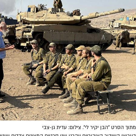
מתוך הסרט "הבן יקיר לי". צילום: עדית גן-צבי
בערוצי השידור הציבוריים יוקרנו שני סרטים המציגים צדדים שוני