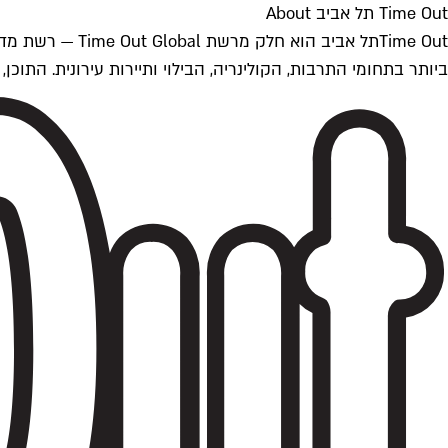
Time Out תל אביב About
ביותר בתחומי התרבות, הקולינריה, הבילוי ותיירות עירונית. התוכן, שמתעדכן 24/7, נכתב ונערך על ידי צוות עיתונאים מקצועי מקומי בישראל, בהתאם לסטנדרט