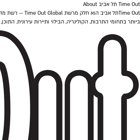
Time Out תל אביב About
ביותר בתחומי התרבות, הקולינריה, הבילוי ותיירות עירונית. התוכן, שמתעדכן 24/7, נכתב ונערך על ידי צוות עיתונאים מקצועי מקומי בישראל, בהתאם לסטנדרט