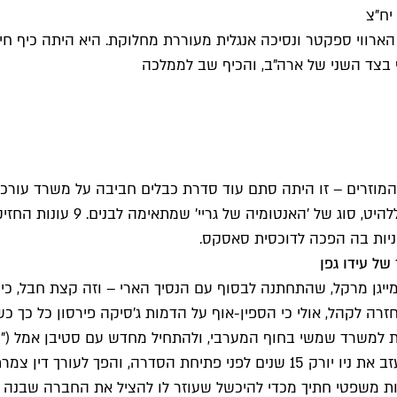
ף בצד השני של ארה"ב, והכיף שב לממלכה
בנצ' פרס במכון, אבל משהו בכמ
ל עידו גפן
ייגן מרקל, שהתחתנה לבסוף עם הנסיך הארי – וזה קצת חבל, כי
ת למשרד שמשי בחוף המערבי, ולהתחיל מחדש עם סטיבן אמל ("
אם כן, הפעם הסדרה מתמקדת בטד בלאק (אמל), תובע מחוזי שעזב את ניו יורק 15 ש
ות משפטי חתיך מכדי להיכשל שעוזר לו להציל את החברה שבנה ב