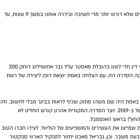
היו היתה היתה סדרת עורכי דין חמודה, עם דמות כריזמטית בשם הארווי ספקטר ונסיכה אנגלית מעוררת מחלוקת. היא היתה כיף חיים שלא דורש יותר מדי חשיבה ובידרה אותנו במשך 9 עונות, עד
הסיפור של הדרמה הקומית המשפטית Suits הוא ללא ספק אחד המוזרים – זו היתה סתם עוד סדרת כבלים חביבה על משרד עורכי דין חדי לשון בהובלת מאסטר עו"ד גבר אחושילינג דוחק 200
יה והכתיבה השנונה הפך אותה ללהיט, סוג של 'האנטומיה של גריי' שמתאימה לבנים. 9 עונות החזיקה הסדרה הזו, עם הצלחה באמת יוצאת דופן ליצירה של רשת
 באמת היה שם משהו מתוק שכיף לראות בבינג' מבלי לחשוב. וזה
בדיוק מה שמתיימר הספין-אוף החדש "Suits: לוס אנג'לס" לתת בחזרה לקהל, אולי כי הספין-אוף על הדמות ג'סיקה פירסון כל כך כשל ב-2019. יוצר הסדרה המקורית אהרון קורש החליט לא
החץ") בראש האנסמבל.
נים לפני פתיחת הסדרה, והפך לעורך דין צמרת שמייצג את העשירים והמשפיעים של הוליווד. לצידו חברו הטוב
עת משבר. וכן, גבריאל מאכט יחזור לתפקיד הארווי ספקטור