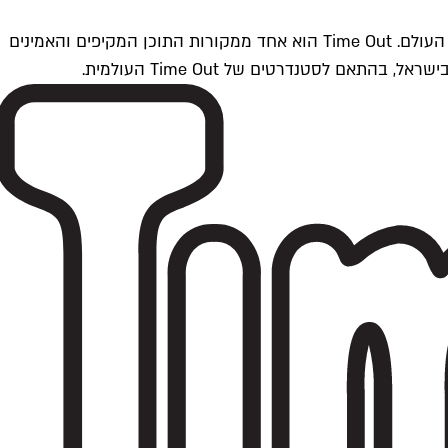
Time Outתל אביב הוא חלק מרשת Time Out Global — רשת מדיה בינלאומית הפועלת ב-360 ערים מרכזיות וב-60 מדינות ברחבי העולם. Time Out הוא אחד ממקורות התוכן המקיפים והאמינים