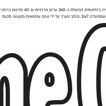
ים של Time Out העולמית.