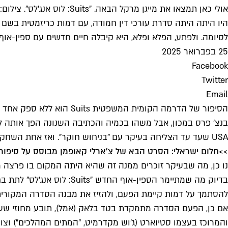
אולי כאן תמצאו את מייגן מרקל הבאה. "Suits: לוס אנג'לס". צילום: יח"צ
לסיומה. ולפתע, הפלא ופלא, היא קיבלה חיים חדשים עם ספין-או
25 בפברואר 2025
Facebook
Twitter
Email
USA שעד עד הצליחה בעיקר עם "בניחוש חוקר". ואז אחת השחקניות בה הפכה לדוכסית סאסקס.
>>
חלום ישראלי: הסרט הבא של צ'ארלי קאופמן מבוסס על סיפור ש
נו כן, מה שבעיקר זוכרים ממנה זה שהיא היתה המקום בו פרצה מ
להסתמך על דמות קיימת הפעם, ולהזיז את מבנה הסדרה המקורי
והמרוכז בעצמו סטיוארט (ג'וש מקדרמיט, "המתים המהלכים") וצו