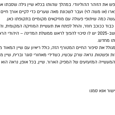
 את הזוהר ההוליוודי. במהלך שהותו בכלא שיין גילה שסבתו אתי
וזס מייקל לוי בארו (או משה לוי) ועבר לשכונת מאה שערים כדי לקיים א
 עשה כמה שיתופי פעולה עם מוזיקאים מקומיים בתקופתו כאן.
המפלגה הדמוקרטית המאוחדת, מפלגת האופוזיציה. יש האומרים שב-2025 יש לו סיכוי להפ
תו מחדש.
לו (בהמשך בדיסני+) מגולל את סיפור החיים המטורף הזה, כולל ריאיון עם ש
 ופשטות. נראה שרק עכשיו, כשדידי מאחורי סוגר ובריח, שיין מר
י המעשייה המזעזעים של המפיק הארור. שיין, בכל אופן, נראה ה
שור אנא סמנו