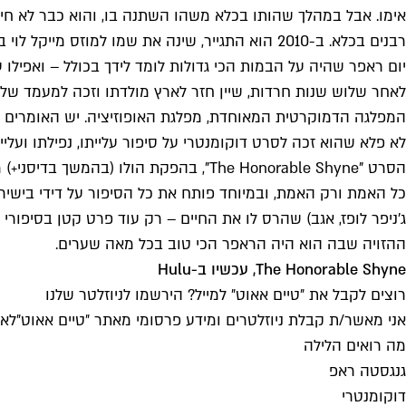
אימו. אבל במהלך שהותו בכלא משהו השתנה בו, והוא כבר לא חיפש
רבנים בכלא. ב-2010 הוא התגייר, שינה את שמו למ
יום ראפר שהיה על הבמות הכי גדולות לומד לידך בכולל – ואפילו
לא פלא שהוא זכה לסרט דוקומנטרי על סיפור עלייתו, נפילתו ועליי
הסרט "The Honorable Shyne", בהפקת הו
כל האמת ורק האמת, ובמיוחד פותח את כל הסיפור על דידי בישירות
ג'ניפר לופז, אגב) שהרס לו את החיים – רק עוד פרט קטן בסיפור
ההזויה שבה הוא היה הראפר הכי טוב בכל מאה שערים.
The Honorable Shyne, עכשיו ב-Hulu
רוצים לקבל את ״טיים אאוט״ למייל? הירשמו לניוזלטר שלנו
אני מאשר/ת קבלת ניוזלטרים ומידע פרסומי מאתר ״טיים אאוט״
לאי
מה רואים הלילה
גנגסטה ראפ
דוקומנטרי