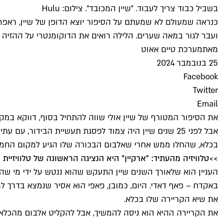
בשביל כבוד צריך לעבוד. "שיין המכובד". צילום: Hulu
כנראה שמעולם לא שמעתם על הסיפור יוצא הדופן של שיין, ראפר שה
ועבר לגור במאה שערים. הלילה רואים את הדוקומנטרי על ההזיה 
מאת
מערכת טיים אאוט
25 בנובמבר 2024
Facebook
Twitter
Email
בכלא, שהחלו ממש אחרי שאלבום הבכורה שלו הגיע למקום החמי
>>
טלוויזיה מהעתיד: "ארקיין" היא הנציגה הראשונה של טלוויזיית
העניין הוא שלאורך השנים שיין התעקש שהוא ננטש על ידי מי שה
באקדח – פאף דאדי. היום, כמובן, פאפי הוא אסיר שנמצא בדרך למ
את שיא הקריירה שלו בכלא.