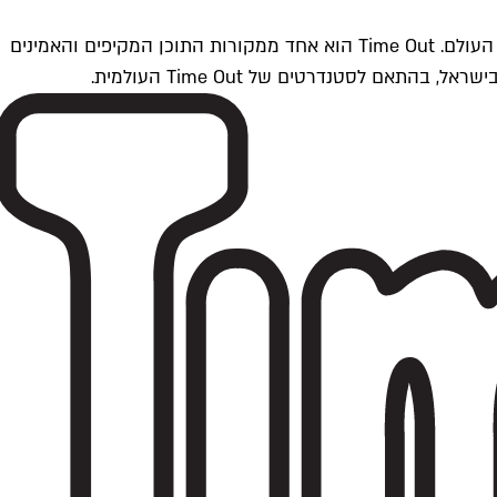
Time Outתל אביב הוא חלק מרשת Time Out Global — רשת מדיה בינלאומית הפועלת ב-360 ערים מרכזיות וב-60 מדינות ברחבי העולם. Time Out הוא אחד ממקורות התוכן המקיפים והאמינים