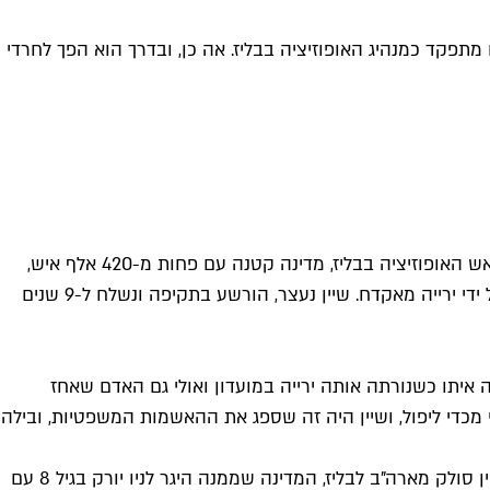
מתפקד כמנהיג האופוזיציה בבליז. אה כן, ובדרך הוא הפך לחרדי
את הסיפור המטורף של שיין אולי שווה להתחיל בסוף, דווקא במקום הטוב אליו הגיע. כיום מוזס בארו (או משה לוי, אבל חכו) הוא ראש האופוזיציה בבליז, מדינה קטנה עם פחות מ-420 אלף איש,
אבל לפני 25 שנים שיין היה צמוד לפסגת תעשיית הבידור, עם עתיד מזהיר לפניו שנקטע ברגע אחד במסיבה ב-27 בדצמבר 1999, על ידי ירייה מאקדח. שיין נעצר, הורשע בתקיפה ונשלח ל-9 שנים
איתו כשנורתה אותה ירייה במועדון ואולי גם האדם שאחז
 מכדי ליפול, ושיין היה זה שספג את ההאשמות המשפטיות, ובילה
את הקריירה ההיא הוא ניסה להמשיך, אבל להקליט אלבום מהכלא עבד לו פחות טוב, ועד שהוא יצא דור הראפרים כבר התחלף, ושיין סולק מארה"ב לבליז, המדינה שממנה היגר לניו יורק בגיל 8 עם