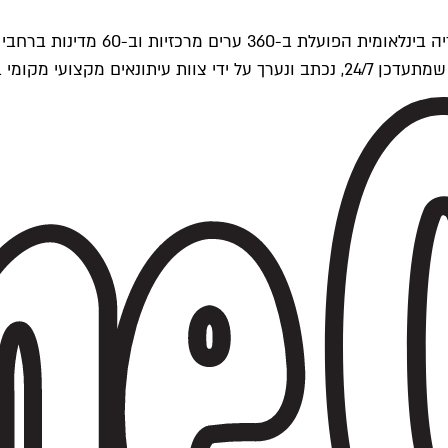
ים של Time Out העולמית.