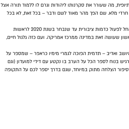
ופית, מה שעורר את סקרנותו ליהודות וגרם לו ללמוד תורה אצל
ורך חיים חרדי מלא. שם הפך מהר מאוד לשם ודבר – בכל זאת, לא בכל
לאחר שלוש שנות חרדות, שיין חזר לארץ מולדתו וזכה למעמד של כבוד ככוכב חוזר, והחל לפתח את תעשיית המוזיקה המקומית, והחל לפעול כדמות ציבורית עד שנבחר בשנת 2020 לראשות
וך לראש ממשלת המדינה – היהודי הראשון שעושה זאת במדינה ממרכז אמריקה. ועם כזה גלגול חיים,
יין המאוד מיושב ואדיב – תדמית הפוכה לגמרי מימיו כראפר – שמספר על
גיש בנוח לספר הכל על הערב בו נקטע עם דידי למועדון (וגם
וא סיפור הצלחה מתוק במיוחד, שגם בדרך יספר לכם על התקופה