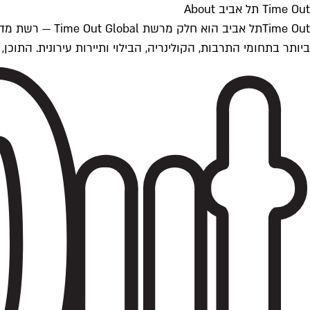
Time Out תל אביב About
ביותר בתחומי התרבות, הקולינריה, הבילוי ותיירות עירונית. התוכן, שמתעדכן 24/7, נכתב ונערך על ידי צוות עיתונאים מקצועי מקומי בישראל, בהתאם לסטנדרט