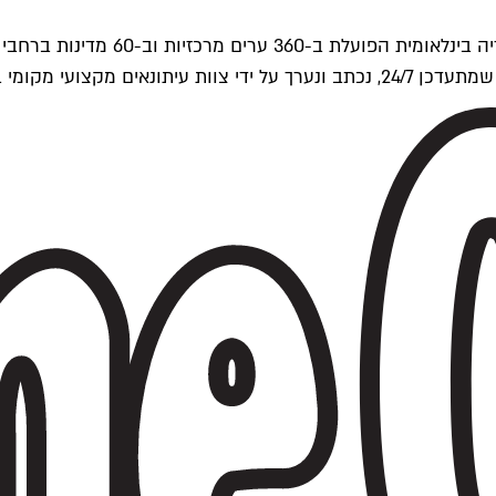
ים של Time Out העולמית.