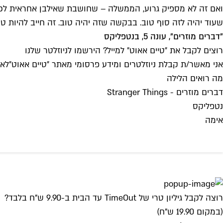
ואם זה לא מספיק גרוע, הממשלה – שחושבת שאילבן אחראית לכל ה
שעוד יהיה לזה סוף טוב. בבקשה שזה יהיה טוב. זה חייב להיות טו
"דברים מוזרים", עונה 5, בנטפליקס
רוצים לקבל את ״טיים אאוט״ למייל? הירשמו לניוזלטר שלנו
אני מאשר/ת קבלת ניוזלטרים ומידע פרסומי מאתר ״טיים אאוט״
לאי
מה רואים הלילה
דברים מוזרים - Stranger Things
נטפליקס
אימה
רוצה לקבל גיליון טרי של TimeOut עד הבית ב-9.90 ש"ח בלבד?
(במקום 19.90 ש"ח)