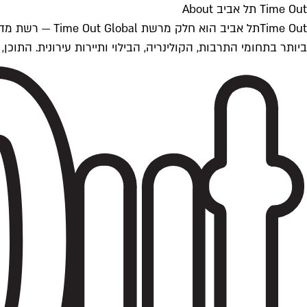
Time Out תל אביב About
ביותר בתחומי התרבות, הקולינריה, הבילוי ותיירות עירונית. התוכן, שמתעדכן 24/7, נכתב ונערך על ידי צוות עיתונאים מקצועי מקומי בישראל, בהתאם לסטנדרט