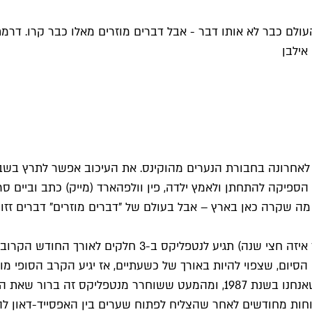
העולם כבר לא אותו דבר - אבל דברים מוזרים מאלו כבר קרו. דר
אילבן
 הספיקה להתחתן ולאמץ ילדה, פין וולפהארד (מייק) כתב וביים ס
וק מה שקרה כאן בארץ – אבל בעולם של "דברים מוזרים" דברים זז
העונה הזו, כאמור, מתרחשת רק שנה לאחר העונה הקודמת, כך שאנחנו בשנת 987
חות מחודשים לאחר שהצליח לפתוח שערים בין האפסייד-דאון לה