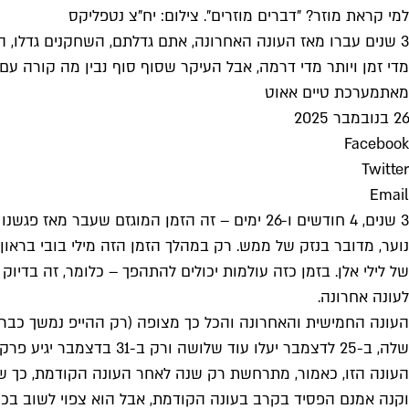
למי קראת מוזר? "דברים מוזרים". צילום: יח"צ נטפליקס
3 שנים עברו מאז העונה האחרונה, אתם גדלתם, השחקנים גדלו, 
מדי זמן ויותר מדי דרמה, אבל העיקר שסוף סוף נבין מה קורה עם 
מאת
מערכת טיים אאוט
26 בנובמבר 2025
Facebook
Twitter
Email
נוער, מדובר בנזק של ממש. רק במהלך הזמן הזה מילי בובי בראון
של לילי אלן. בזמן כזה עולמות יכולים להתהפך – כלומר, זה בדי
לעונה אחרונה.
שלה, ב-25 לדצמבר יעלו עוד שלושה ורק ב-31 בדצמבר יגיע פרק הסיום, שצפוי להיות באורך של כשעתיים, אז יגיע הקרב הסופי מול וקנה ויצורי העולם ההפוך, שבינתיים הספיקו להתנחל בהוקינס.
וקנה אמנם הפסיד בקרב בעונה הקודמת, אבל הוא צפוי לשוב בכו