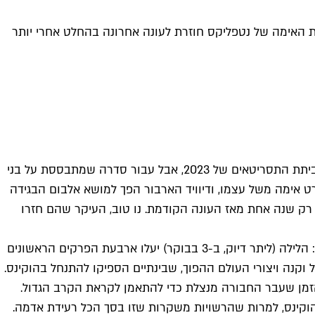
מת האימה של נטפליקס חוזרת לעונה אחרונה בהחלט אחרי יותר
3 שנים, 4 חודשים ו-26 ימים – זה הזמן המוגזם שעבר מאז פגשנו לאחרונה בחבורת הנערים מהוקינס. את העיכוב אפשר לתרץ בשביתת התסריטאים של 2023, אבל עבור סדרה שמתבססת על בני
רט אימה משל עצמו, ודיוויד הארבור הפך למושא אלבום הבגידה
ו רק שנה אחת מאז העונה הקודמת. נו טוב, העיקר שהם חזרו
העונה החמישית והאחרונה והכל כך מצופה (רק ההייפ נמשך כבר איזה חצי שנה) תגיע לנטפליקס ב-3 חלקים לאורך החודש הקרוב: הלילה (ליתר דיוק, ב-3 בבוקר) יעלו ארבעת הפרקים הראשונים
1, ומהמעט ששוחרר מנטפליקס זה ברור שאת הזמן שעבר החבורה מנצלת כדי להתאמן לקראת הקרב הגדול.
וקינס, למרות שהרשויות משקרות שזו בסך הכל רעידת אדמה.