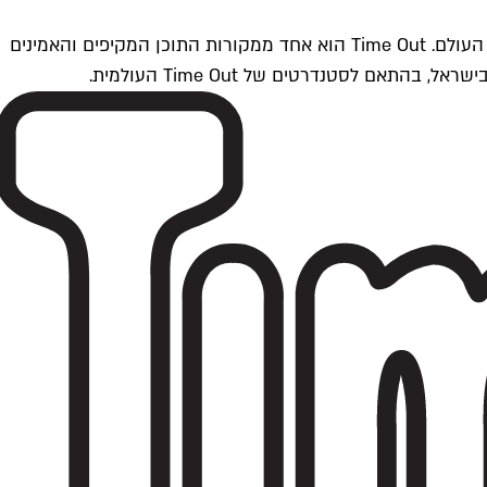
Time Outתל אביב הוא חלק מרשת Time Out Global — רשת מדיה בינלאומית הפועלת ב-360 ערים מרכזיות וב-60 מדינות ברחבי העולם. Time Out הוא אחד ממקורות התוכן המקיפים והאמינים