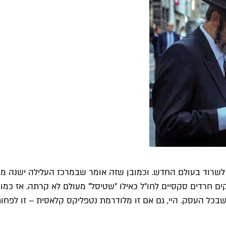
לשרוד בעולם החדש. וכמובן שזה אומר שבמרכז העלילה ישנה 
ווקים חרדים סקסיים לחו"ל כאילו "שטיסל" מעולם לא קרתה. אז 
בכל העסק. היי, גם אם זו מלודרמת נטפליקס קלאסית – זו לפחו