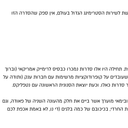
קשת לשירות הסטרימינג הגדול בעולם, אין ספק שהסדרה הזו
ית. תחילה היו אלו סדרות נמכרו כבסיס לרימייק אמריקאי ׁ(וברוך
ים שעובדים על קופרודוקציות מרשימות עם חברות ענק (ותודה על
 סדרות כאלו. וכעת יוצאת הסנונית הראשונה עם נטפליקס.
ובימאי מוערך אשר ביים את חלק מהעונה השניה של פאודה, וגם
גית De Mensen, ויצרו סדרה על טהרת עולם היהלומנות החרדי, בכיכובם של כמה בלגים (די נו, לא באמת אכפת לכם