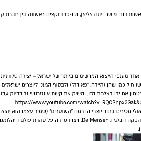
שות דודו פישר ויונה אליאן, וקו-פרודוקציה ראשונה בין חברת 
 את אחד מענפי הייצוא המרשימים ביותר של ישראל – יצירה טלוויזיונ
שו חיל כמו שהן (היידה, "פאודה") ולבסוף הגענו ליוצרים ישראל
מון את ידו בצלחת הזו, והשיק את קשת אינטרנשיונל בדיוק עבור
https://www.youtube.com/watch?v=RQCPnpx3G
לי מכירים בתור יוצרי הדרמה "השוטרים" (שמיר עצמו הוא יוצא 
כמה פרקים ב"פגע וברח"). ביחד עם נטפליקס הם חברו לחברת ההפקה הבל
.