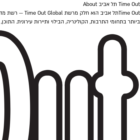
Time Out תל אביב About
ביותר בתחומי התרבות, הקולינריה, הבילוי ותיירות עירונית. התוכן, שמתעדכן 24/7, נכתב ונערך על ידי צוות עיתונאים מקצועי מקומי בישראל, בהתאם לסטנדרט