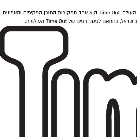
Time Outתל אביב הוא חלק מרשת Time Out Global — רשת מדיה בינלאומית הפועלת ב-360 ערים מרכזיות וב-60 מדינות ברחבי העולם. Time Out הוא אחד ממקורות התוכן המקיפים והאמינים