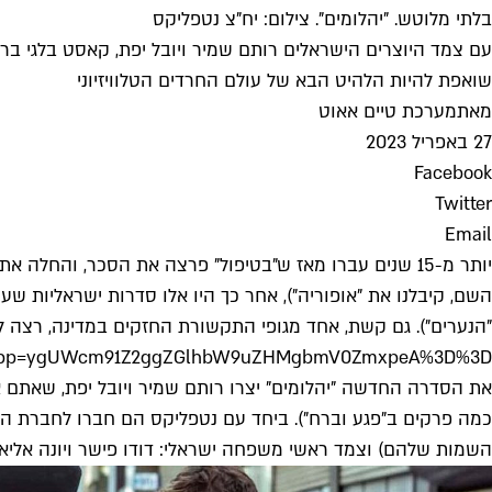
בלתי מלוטש. "יהלומים". צילום: יח"צ נטפליקס
עם צמד היוצרים הישראלים רותם שמיר ויובל יפת, קאסט בלגי ברא
שואפת להיות הלהיט הבא של עולם החרדים הטלוויזיוני
מאת
מערכת טיים אאוט
27 באפריל 2023
Facebook
Twitter
Email
יותר מ-15 שנים עברו מאז ש"בטיפול" פרצה את הסכר, והחלה
השם, קיבלנו את "אופוריה"), אחר כך היו אלו סדרות ישראליות שע
"הנערים"). גם קשת, אחד מגופי התקשורת החזקים במדינה, רצה לט
ak&pp=ygUWcm91Z2ggZGlhbW9uZHMgbmV0ZmxpeA%3D%3D
את הסדרה החדשה "יהלומים" יצרו רותם שמיר ויובל יפת, שאתם או
השמות שלהם) וצמד ראשי משפחה ישראלי: דודו פישר ויונה אליאן