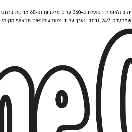
ים של Time Out העולמית.