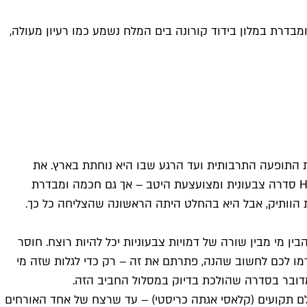
 ומבדרת במלון בידוד קורונה בים המלח נשמע כמו רעיון מעולה,
לת התופעה התרבותית ועד הרגע שבו היא נוחתת בארץ. את
התופעה שהולידה, בסופו של דבר, את "רצח בים המלח" שתעלה הערב בקשת 12 אפשר לתארך אחורה ל-2021, אז עלתה רשת Hulu סדרה צבעונית ומצועצעת היטב – אך גם חכמה ומבדרת
 הוותיק, אבל היא בהחלט היתה הראשונה שהצליחה כל כך.
 להבין מי מבין שורה של דמויות צבעוניות יכל להיות רוצח. חוסר
רמו לכם לחשוב שהנה, פתרתם את זה – רק כדי לגלות שזה מי
מדובר בסדרה שהולכת בדיוק במסלול החביב הזה.
לם תקועים (קלאסי אגתה כריסטי) – עד שרצח של אחד האורחים