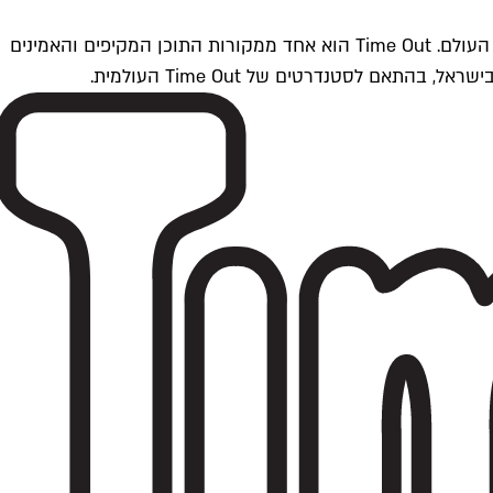
Time Outתל אביב הוא חלק מרשת Time Out Global — רשת מדיה בינלאומית הפועלת ב-360 ערים מרכזיות וב-60 מדינות ברחבי העולם. Time Out הוא אחד ממקורות התוכן המקיפים והאמינים