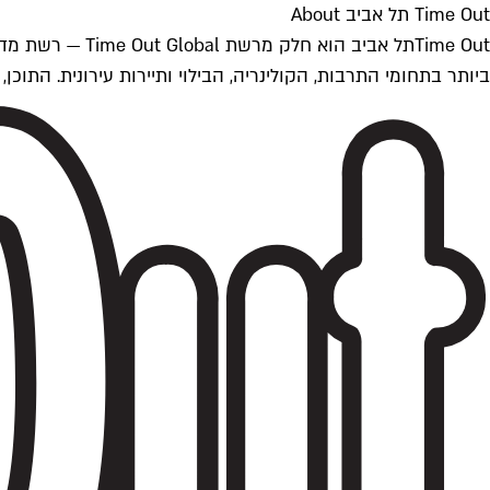
Time Out תל אביב About
ביותר בתחומי התרבות, הקולינריה, הבילוי ותיירות עירונית. התוכן, שמתעדכן 24/7, נכתב ונערך על ידי צוות עיתונאים מקצועי מקומי בישראל, בהתאם לסטנדרט