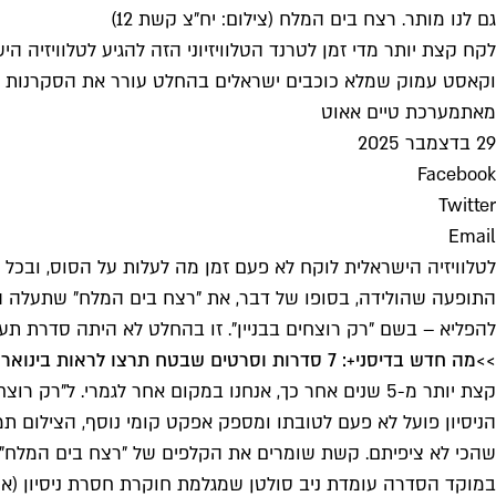
גם לנו מותר. רצח בים המלח (צילום: יח"צ קשת 12)
לקח קצת יותר מדי זמן לטרנד הטלוויזיוני הזה להגיע לטלוויזיה 
וקאסט עמוק שמלא כוכבים ישראלים בהחלט עורר את הסקרנות של
מאת
מערכת טיים אאוט
29 בדצמבר 2025
Facebook
Twitter
Email
לטלוויזיה הישראלית לוקח לא פעם זמן מה לעלות על הסוס, ובכל 
להפליא – בשם "רק רוצחים בבניין". זו בהחלט לא היתה סדרת ת
>>
מה חדש בדיסני+: 7 סדרות וסרטים שבטח תרצו לראות בינואר
קצת יותר מ-5 שנים אחר כך, אנחנו במקום אחר לגמרי. ל
הניסיון פועל לא פעם לטובתו ומספק אפקט קומי נוסף, הצילום ת
שהכי לא ציפיתם. קשת שומרים את הקלפים של "רצח בים המלח" ק
במוקד הסדרה עומדת ניב סולטן שמגלמת חוקרת חסרת ניסיון (אה