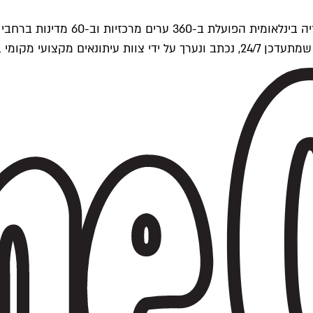
ים של Time Out העולמית.