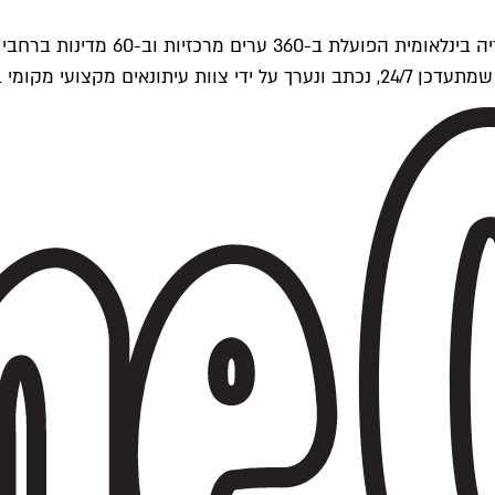
ים של Time Out העולמית.