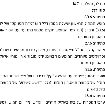
סנדלר, תעלה ב-14.7.
סוזן דלל
פתיחה: 30.6
מופע המחול הראשון שיעלה בסוזן דלל הוא "לידת הפניקס" של ל
(30.6) ורביעי (1.7). לפני המופע יתקיים מפגש בתנועה עם הכוריאוגרפית והמנהלת האמנותית של הלהקה, נעה ורטהיים.
תיאטרון גבעתיים
פתיחה: 27.6
אוהד קנולר, מנכ"ל תיאטרון גבעתיים, משיק סדרת מופעים בשם "ת
ופרויקטים מיוחדים. המופעים הבאים: יהלי סובול (4.7), קורין אלאל (11.7) וחמי רודנר (18.7).
תיאטרון תמונע
פתיחה: 21.6
חוקי" של קבוצת תיאטרון חולות (27.6), "חשש לאירוע" של קבוצת עבודה (17.6) ו"הכוזרי" (29.6). מחודש יולי התיאטרון יחזור לשגרה מלאה עם כל ההצגות, מופעי המחול ומופעי המוזיקה.
בית ביאליק
פתיחה: 18.6
ערבי הספרות של בית ביאליק חוזרים, ויוקדשו מדי יום חמישי למש