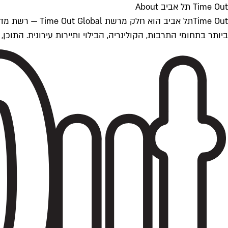
Time Out תל אביב About
ביותר בתחומי התרבות, הקולינריה, הבילוי ותיירות עירונית. התוכן, שמתעדכן 24/7, נכתב ונערך על ידי צוות עיתונאים מקצועי מקומי בישראל, בהתאם לסטנדרט