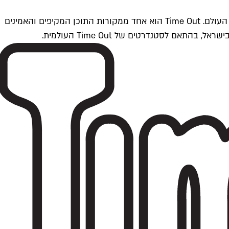
Time Outתל אביב הוא חלק מרשת Time Out Global — רשת מדיה בינלאומית הפועלת ב-360 ערים מרכזיות וב-60 מדינות ברחבי העולם. Time Out הוא אחד ממקורות התוכן המקיפים והאמינים