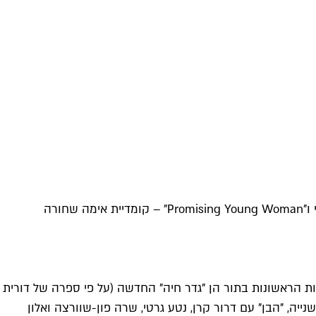
בשעה טובה, בית הקולנוע שחשש לחייו הכריז על תאריך פתיחה. על המדף מחכים כבר 12 סרטים חדשים, בהם "ואז רקדנו" הגיאורגי ו"Promising Young Woman" – קומדיית אימה שחורה
 כמה שרצות ברחבי הארץ. שתי ההצגות הראשונות בתור הן "גדר חיה" החדשה (על פי ספרה של דורית
ה, "הבן" עם דרור קרן, נטע גרטי, שרה פון-שוורצה ואלון