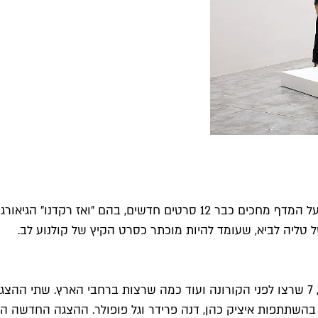
 טליה לביא, שעומד להיות מוכתר כסרט הקיץ של קולנוע לב.
וואי וואי וואי, איזו התרגשות. הקאמרי חוזר עם שתי הצגות חדשות, 7 שרצו לפני הקורונה ועוד
השתתפות איציק כהן, דנה פרידר וגל פופולר. ההצגה החדשה השניי