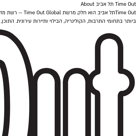
Time Out תל אביב About
ביותר בתחומי התרבות, הקולינריה, הבילוי ותיירות עירונית. התוכן, שמתעדכן 24/7, נכתב ונערך על ידי צוות עיתונאים מקצועי מקומי בישראל, בהתאם לסטנדרט