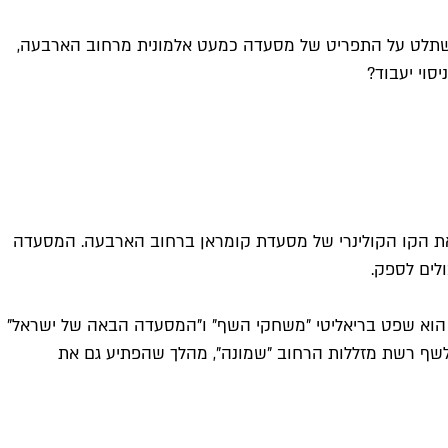
סגור את מסעדת המישלן Moshik& באמסטרדם בגלל הקורונה, משתלט על התפריט של מסעדה כמעט אלמונית מרחוב הארבעה,
סוי יעבוד?
את הקו הקולינרי של מסעדת קומראן ברחוב הארבעה. המסעדה
לים לספק.
 שונים – הוא שפט בריאליטי "משחקי השף" ו"המסעדה הבאה של ישראל"
 לשף רשת מזללות הרחוב "שמונה", מהלך שהפתיע גם את