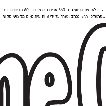
ים של Time Out העולמית.