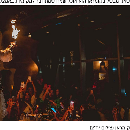
שאני מבשל בקומראן הוא אוכל שמח שמתחבר למקומיות באמצעות חו
קומראן (צילום יח"צ)