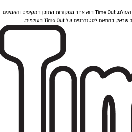
Time Outתל אביב הוא חלק מרשת Time Out Global — רשת מדיה בינלאומית הפועלת ב-360 ערים מרכזיות וב-60 מדינות ברחבי העולם. Time Out הוא אחד ממקורות התוכן המקיפים והאמינים