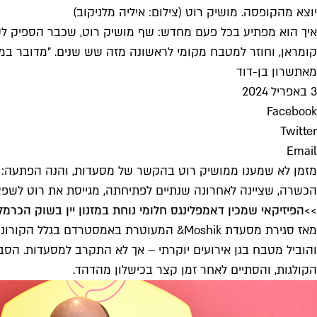
יוצא מהקופסה. מושיק רוט (צילום: איליה מלניקוב)
קומראן, וחוזר למטבח מקומי לראשונה מזה שש שנים. "מדובר במקו
מאת
שרון בן-דוד
3 באפריל 2024
Facebook
Twitter
Email
מזמן לא שמענו ממושיק רוט בהקשר של מסעדות, והנה הפתעה: 
הכשרה, שציינה לאחרונה שנתיים לפתיחתה, מגייסת את רוט לשפצור
>>
הפיזיקאי שמכין דאמפלינגס חלומי נוחת במזנון יין בשוק הכרמל
מאז סגירת מסעדת Moshik& המעוטרת באמסט
והוביל מטבח בגן אירועים יוקרתי – אך לא התקרב למסעדות. הסב
הקולגות, והסתיים לאחר זמן קצר בכישלון מהדהד.