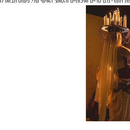
מרי גלם טריים ואיכותיים והטאצ' האישי שלי. פשוט תבואו לאכו