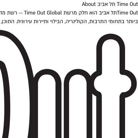
Time Out תל אביב About
ביותר בתחומי התרבות, הקולינריה, הבילוי ותיירות עירונית. התוכן, שמתעדכן 24/7, נכתב ונערך על ידי צוות עיתונאים מקצועי מקומי בישראל, בהתאם לסטנדרט