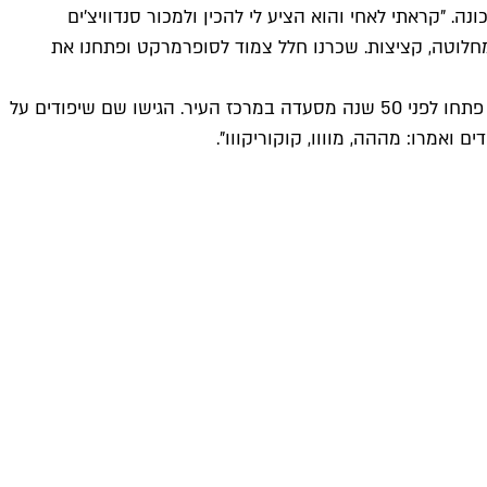
 "קראתי לאחי והוא הציע לי להכין ולמכור סנדוויצ'ים
 מחלוטה, קציצות. שכרנו חלל צמוד לסופרמרקט ופתחנו את
לכולם היה ברור מי יהיה על הסירים: אבא צ'וצ'י (שמוליק). "היה לי סבא עבדאי, הוא אמר לאבא שלי: אל תלך לבית הספר, תבשל. הם פתחו לפני 50 שנה מסעדה במרכז העיר. הגישו שם שיפודים על
 ואמרו: מההה, מוווו, קוקוריקווו".