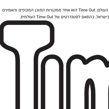
Time Outתל אביב הוא חלק מרשת Time Out Global — רשת מדיה בינלאומית הפועלת ב-360 ערים מרכזיות וב-60 מדינות ברחבי העולם. Time Out הוא אחד ממקורות התוכן המקיפים והאמינים