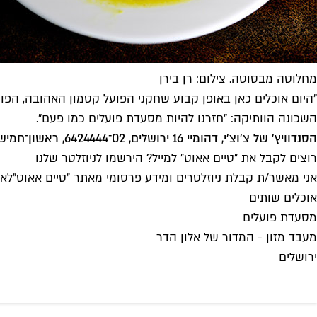
מחלוטה מבסוטה. צילום: רן בירן
"היום אוכלים כאן באופן קבוע שחקני הפועל קטמון האהובה, הפוע
השכונה הוותיקה: "חזרנו להיות מסעדת פועלים כמו פעם".
הסנדוויץ' של צ'וצ'י, דהומיי 16 ירושלים, 02־6424444, ראשון־חמישי 10:00־20:00
רוצים לקבל את ״טיים אאוט״ למייל? הירשמו לניוזלטר שלנו
אני מאשר/ת קבלת ניוזלטרים ומידע פרסומי מאתר ״טיים אאוט״
לאי
אוכלים שותים
מסעדת פועלים
מעבד מזון - המדור של אלון הדר
ירושלים