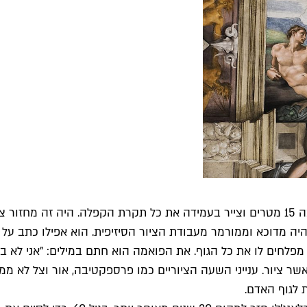
מיכלאנג'לו נעזר בכמה אסיסטנטים. הוא בנה מערכת פיגומים בגובה 15 מטרים וצייר בעמידה א
היה מדוכא וממורמר מעבודת הציור הסיזיפית. הוא אפילו כתב על כ
ים לו את כל הגוף. את הפואמה הוא חתם במילים: "אני לא במקום
ר ציור. ענייני השעה הציוריים כמו פרספקטיבה, אור וצל לא ממש
 לגוף האדם.