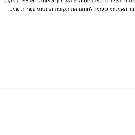
יתה עינוי בל יתואר, מיכלאנג'לו חזר למקום 30 שנים מאוחר יותר, בגיל 60, כדי לסיים את מחזור הציורים. סצנת יום הדין האחרון, שאותה הוא צייר במקום
 השבר האמנותי שעתיד לחתום את תקופת הרנסנס עשרות שנים