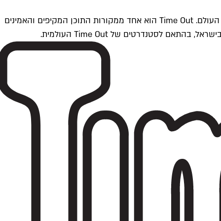
Time Outתל אביב הוא חלק מרשת Time Out Global — רשת מדיה בינלאומית הפועלת ב-360 ערים מרכזיות וב-60 מדינות ברחבי העולם. Time Out הוא אחד ממקורות התוכן המקיפים והאמינים