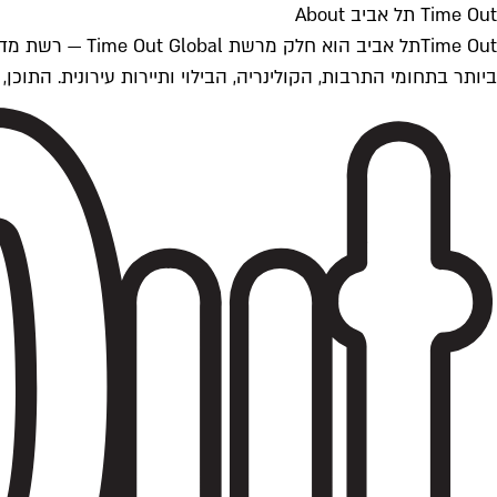
Time Out תל אביב About
ביותר בתחומי התרבות, הקולינריה, הבילוי ותיירות עירונית. התוכן, שמתעדכן 24/7, נכתב ונערך על ידי צוות עיתונאים מקצועי מקומי בישראל, בהתאם לסטנדרט