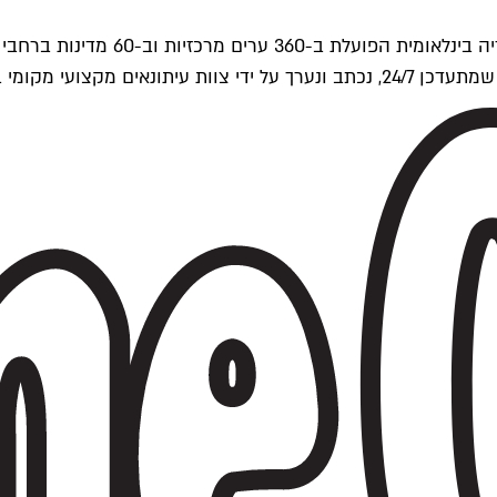
ים של Time Out העולמית.