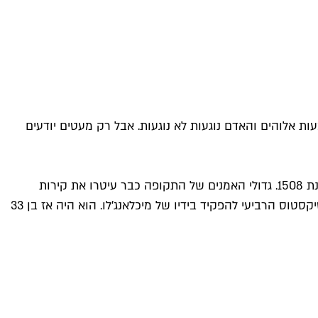
עות אלוהים והאדם נוגעות לא נוגעות. אבל רק מעטים יודעים
מיכלאנג'לו הוזמן לעטר את תקרת הקפלה הסיסטינית (על שם האפיפיור סיקסטוס, ולא הקפלה הסיקסטינית על שם הספרה 16) בשנת 1508. גדולי האמנים של התקופה כבר עיטרו את קירות
הקפלה, בהם בוטיצ'לי וג'וטו. את עבודת הפרסקו המאתגרת והשאפתנית ביותר על התקרה באורך 40 המטרים, התעקש האפיפיור סיקסטוס הרביעי להפקיד בידיו של מיכלאנג'לו. הוא היה אז בן 33