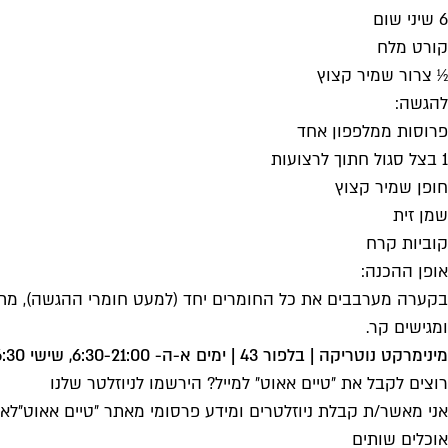
6 שיני שום
קורט מלח
½ צרור שמיר קצוץ
להגשה:
פרוסות ממלפפון אחד
1 בצל סגול חתוך לרצועות
חופן שמיר קצוץ
שמן זית
קוביות קרח
אופן ההכנה:
בקערה מערבבים את כל החומרים יחד (למעט חומרי ההגשה), מתבלים
ומגישים קר.
מינימרקט נוטריקה | בלפור 43 | ימים א-ה- 6:30-21:00, שישי 6:30- שעה לפני כניסת שבת
רוצים לקבל את ״טיים אאוט״ למייל? הירשמו לניוזלטר שלנו
אני מאשר/ת קבלת ניוזלטרים ומידע פרסומי מאתר ״טיים אאוט״
לאי
אוכלים שותים