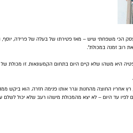
זו קיימת משנת 1936, אנחנו נכנסנו אליה ב־1976. זה העסק הכי משפחתי שיש – מאז פטירתו
ת רוב זמנה במכולת".
ה היא משהו שלא קיים היום בתחום הקמעונאות. זו מכולת של פע
 פרידה, רץ אחריו החוצה מהחנות וגרר אותו פנימה חזרה. הוא ביקש 
ים לפיו עד היום – לא יצא מהמכולת מישהו רעב שלא יכול לשלם ע