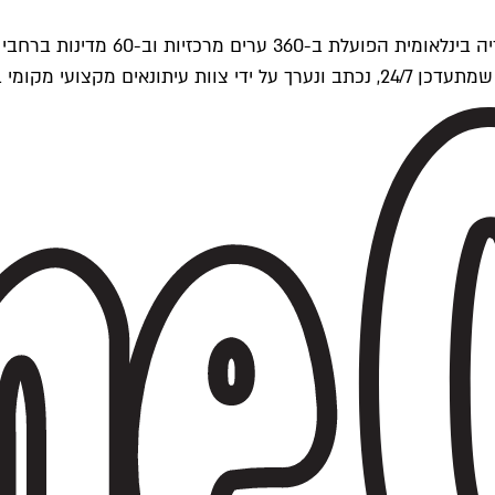
ים של Time Out העולמית.