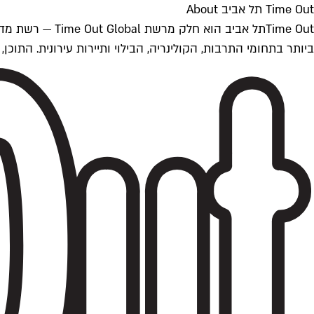
Time Out תל אביב About
ביותר בתחומי התרבות, הקולינריה, הבילוי ותיירות עירונית. התוכן, שמתעדכן 24/7, נכתב ונערך על ידי צוות עיתונאים מקצועי מקומי בישראל, בהתאם לסטנדרט