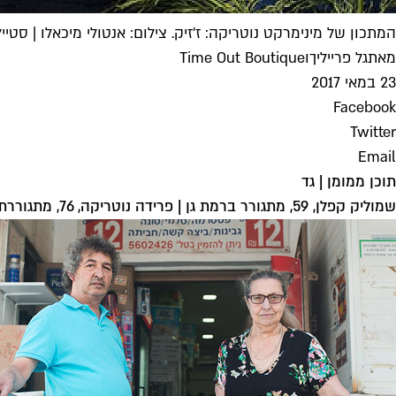
המתכון של מינימרקט נוטריקה: ז'זיק. צילום: אנטולי מיכאלו | סטיילי
מאת
גל פרייליך
ו
Time Out Boutique
23 במאי 2017
Facebook
Twitter
Email
תוכן ממומן | גד
שמוליק קפלן, 59, מתגורר ברמת גן | פרידה נוטריקה, 76, מתגוררת בתל אביב