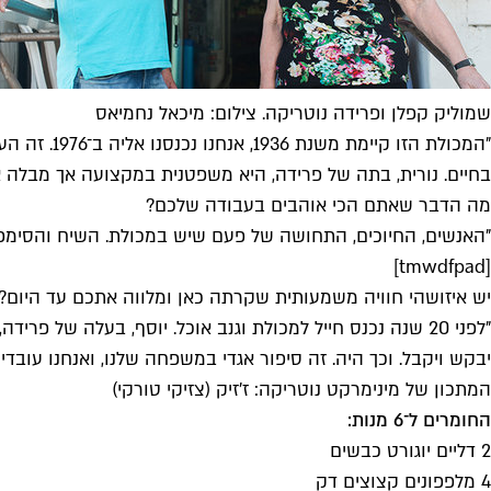
שמוליק קפלן ופרידה נוטריקה. צילום: מיכאל נחמיאס
"המכולת ה
בחיים. נורית, בתה של פרידה, היא משפטנית במקצועה אך מבלה א
מה הדבר שאתם הכי אוהבים בעבודה שלכם?
"האנשים, החיוכים, התחושה של פעם שיש במכולת. השיח והסימפטי
[tmwdfpad]
יש איזושהי חוויה משמעותית שקרתה כאן ומלווה אתכם עד היום?
"לפני 20 שנה נכנס חייל למכולת וגנב אוכל. יוסף, בעלה של
יבקש ויקבל. וכך היה. זה סיפור אגדי במשפחה שלנו, ואנחנו עובד
המתכון של מינימרקט נוטריקה: ז'זיק (צזיקי טורקי)
החומרים ל־6 מנות:
2 דליים יוגורט כבשים
4 מלפפונים קצוצים דק