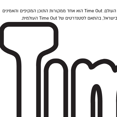
Time Outתל אביב הוא חלק מרשת Time Out Global — רשת מדיה בינלאומית הפועלת ב-360 ערים מרכזיות וב-60 מדינות ברחבי העולם. Time Out הוא אחד ממקורות התוכן המקיפים והאמינים