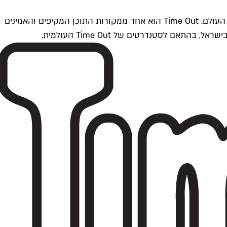
Time Outתל אביב הוא חלק מרשת Time Out Global — רשת מדיה בינלאומית הפועלת ב-360 ערים מרכזיות וב-60 מדינות ברחבי העולם. Time Out הוא אחד ממקורות התוכן המקיפים והאמינים