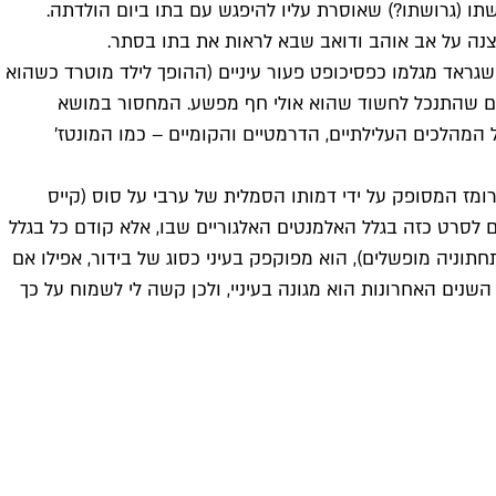
 (גרושתו?) שאוסרת עליו להיפגש עם בתו ביום הולדתה.
 סצנה על אב אוהב ודואב שבא לראות את בתו בסתר.
אד מגלמו כפסיכופט פעור עיניים (ההופך לילד מוטרד כשהוא
אלים שהתנכל לחשוד שהוא אולי חף מפשע. המחסור במושא
מהלכים העלילתיים, הדרמטיים והקומיים – כמו המונטז'
מז המסופק על ידי דמותו הסמלית של ערבי על סוס (קייס
 לסרט כזה בגלל האלמנטים האלגוריים שבו, אלא קודם כל בגלל
תוניה מופשלים), הוא מפוקפק בעיני כסוג של בידור, אפילו אם
השנים האחרונות הוא מגונה בעיניי, ולכן קשה לי לשמוח על כך