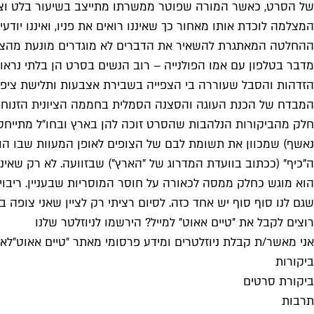
של הסרט, כאשר המורה שפוטר ממשרתו מתייצב בשיעור בלט וצופה
המצלמה לוכדת אותו מאחור כך שאיננו רואים את פניו, ואיננו יו
ההחלטה המאתגרת להשאיר את הדברים לא מוגדרים מונעת מהצופי
מדבר בטלפון עם אמו הפולנייה – רוב הנשים בסרט הן בלתי נרא
הזדהות והסבל שעוררה בי הצפייה בשבירת אצבעות ותלישת ציפורנ
המבדח של הכנת העוגה והסצנה הסמלית בחממה הציונית הזנוחה
חלק מהביקורות הנלהבות שהסרט זוכה להן בארץ ובחו"ל מתייחסו
נאשף) שמכוון את תשומת לבם של הצופים לאופן המעוות שבו הוא 
ה"כיף" (ככתוב בוועדת המדרוג של "הארץ") שבזוועה. לא רק שאינ
הוא מוגש כחלק ממסה לכאורה על חוסר המוסריות שבעניין. ריבוי ה
שגם לנו סוף סוף יש אחד כזה. לסיום רציתי רק לציין שאני צופה
רוצים לקבל את ״טיים אאוט״ למייל? הירשמו לניוזלטר שלנו
אני מאשר/ת קבלת ניוזלטרים ומידע פרסומי מאתר ״טיים אאוט״
לאי
ביקורות
ביקורת סרטים
תרבות