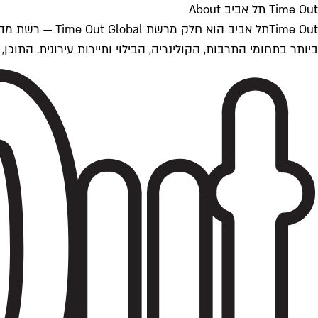
Time Out תל אביב About
ביותר בתחומי התרבות, הקולינריה, הבילוי ותיירות עירונית. התוכן, שמתעדכן 24/7, נכתב ונערך על ידי צוות עיתונאים מקצועי מקומי בישראל, בהתאם לסטנדרט