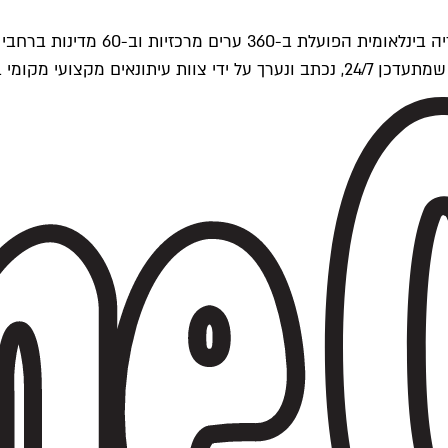
ים של Time Out העולמית.