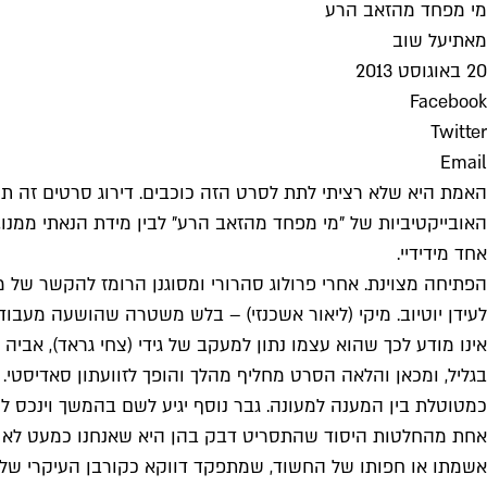
מי מפחד מהזאב הרע
מאת
יעל שוב
20 באוגוסט 2013
Facebook
Twitter
Email
האמת היא שלא רציתי לתת לסרט הזה כוכבים. דירוג סרטים זה תמי
אחד מידידיי.
הפתיחה מצוינת. אחרי פרולוג סהרורי ומסוגנן הרומז להקשר של 
לעידן יוטיוב. מיקי (ליאור אשכנזי) – בלש משטרה שהושעה מעבוד
אינו מודע לכך שהוא עצמו נתון למעקב של גידי (צחי גראד), אב
בגליל, ומכאן והלאה הסרט מחליף מהלך והופך לזוועתון סאדיסטי.
כמטוטלת בין המענה למעונה. גבר נוסף יגיע לשם בהמשך וינכס 
אחת מהחלטות היסוד שהתסריט דבק בהן היא שאנחנו כמעט לא יוד
אשמתו או חפותו של החשוד, שמתפקד דווקא כקורבן העיקרי של