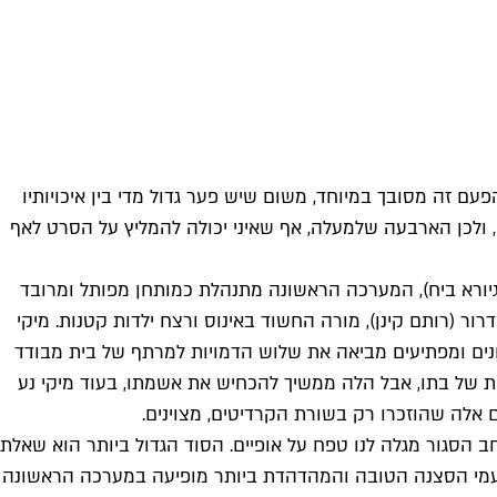
ם זה מסובך במיוחד, משום שיש פער גדול מדי בין איכויותיו
1 אינו מייצג שום אמת. אבל הפורמט דרש כוכבים, ולכן הארבעה שלמעלה, אף שאיני יכולה להמליץ על הסרט לאף
 גיורא ביח), המערכה הראשונה מתנהלת כמותחן מפותל ומרובד
ר (רותם קינן), מורה החשוד באינוס ורצח ילדות קטנות. מיקי
נונים ומפתיעים מביאה את שלוש הדמויות למרתף של בית מבודד
ות של בתו, אבל הלה ממשיך להכחיש את אשמתו, בעוד מיקי נע
 אלה שהוזכרו רק בשורת הקרדיטים, מצוינים.
הסגור מגלה לנו טפח על אופיים. הסוד הגדול ביותר הוא שאלת
טעמי הסצנה הטובה והמהדהדת ביותר מופיעה במערכה הראשונה