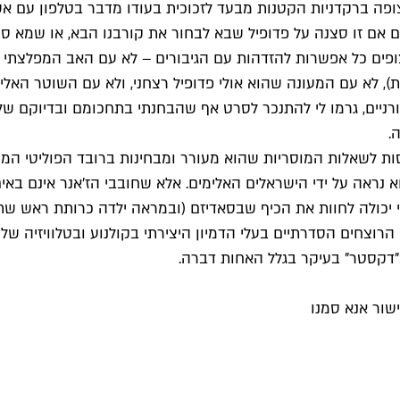
 ברקדניות הקטנות מבעד לזכוכית בעודו מדבר בטלפון עם אשתו
דעים אם זו סצנה על פדופיל שבא לבחור את קורבנו הבא, או שמא
ם כל אפשרות להזדהות עם הגיבורים – לא עם האב המפלצתי שגר
ות), לא עם המעונה שהוא אולי פדופיל רצחני, ולא עם השוטר ה
יים, גרמו לי להתנכר לסרט אף שהבחנתי בתחכומם ובדיוקם של ה
.
ת לשאלות המוסריות שהוא מעורר ומבחינות ברובד הפוליטי המרו
נראה על ידי הישראלים האלימים. אלא שחובבי הז'אנר אינם באים
י יכולה לחוות את הכיף שבסאדיזם (ובמראה ילדה כרותת ראש שתח
רוצחים הסדרתיים בעלי הדמיון היצירתי בקולנוע ובטלוויזיה של 
 ב"דקסטר" בעיקר בגלל האחות דברה.
שור אנא סמנו