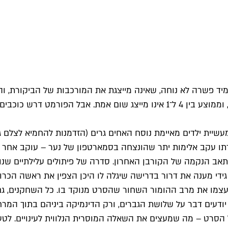
ד פשרה לא נוחה, שאינה מייצגת את המורכבות של הביקורת, והפע
האובייקטיביות של "מי מפחד מהזאב הרע" לבין מידת הנאתי ממנו, וממוצע בין 4 ל־
מעשיית ילדים מאיימת נוסח האחים גרים (הזדמנות להחמיא לצלם
תו עקב אלימות יתר שהונצחה בסמארטפון של נער – עוקב אחר דרו
יה תאב הנקמה של הקורבן האחרון. סדרה של פיתולים עלילתיים ש
 גידי מענה את דרור בדרישה שיגלה לו היכן הצפין את ראשה הכר
לעצמו את מרב ההומור השחור שהסרט מנוקד בו. כל השחקנים, גם
עים דבר על שלושת הגברים, ורק הדינמיקה ביניהם בתוך המרחב 
 הסרט – מה שמעצים את השאלה המוסרית הנלווית לעינויים. ל