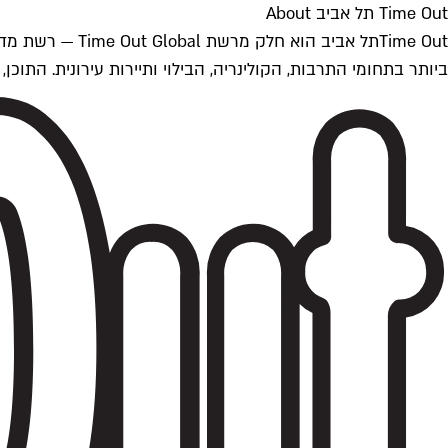
Time Out תל אביב About
ביותר בתחומי התרבות, הקולינריה, הבילוי ותיירות עירונית. התוכן, שמתעדכן 24/7, נכתב ונערך על ידי צוות עיתונאים מקצועי מקומי בישראל, בהתאם לסטנדרט