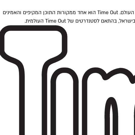
Time Outתל אביב הוא חלק מרשת Time Out Global — רשת מדיה בינלאומית הפועלת ב-360 ערים מרכזיות וב-60 מדינות ברחבי העולם. Time Out הוא אחד ממקורות התוכן המקיפים והאמינים