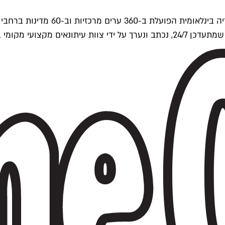
ים של Time Out העולמית.