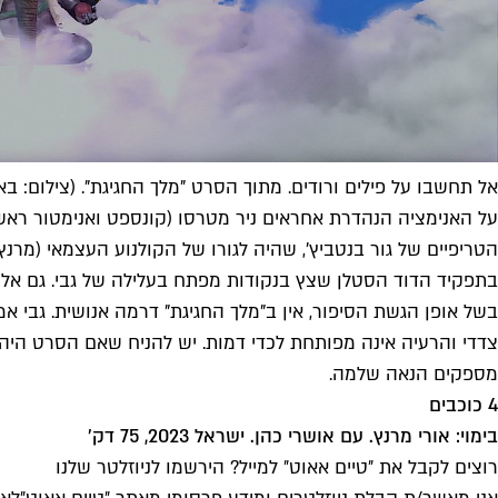
אל תחשבו על פילים ורודים. מתוך הסרט "מלך החגיגת". (צילום: ב
על האנימציה הנהדרת אחראים ניר מטרסו (קונספט ואנימטור ראשי)
הטריפיים של גור בנטביץ', שהיה לגורו של הקולנוע העצמאי (מרנץ
בתפקיד הדוד הסטלן שצץ בנקודות מפתח בעלילה של גבי. גם אלון
בשל אופן הגשת הסיפור, אין ב"מלך החגיגת" דרמה אנושית. גבי אמ
מספקים הנאה שלמה.
4 כוכבים
בימוי: אורי מרנץ. עם אושרי כהן. ישראל 2023, 75 דק'
רוצים לקבל את ״טיים אאוט״ למייל? הירשמו לניוזלטר שלנו