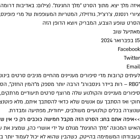
איזה מלך יצא. מתוך הסרט "מלך החגיגת". (צילום: באדיבות דרומה
ציורי רנסנס, צ'רצ'יל, גודזילה, המטריות המעופפות של מרי פופי
הסרט שופע הצבע, המבריק ויוצא הדופן הזה
מאת
יעל שוב
15 בפברואר 2024
Facebook
Twitter
Email
לעיתים קרובות מדי סיפורים מעניינים מהחיים מניבים סרטים בינוני
"RBG – רות ביידר גינסבורג" הרבה יותר מספק מ"המין החזק
סיפורים מעניינים והקולנוע שלה מרוצף סרטים תיעודיים מרתקים, 
חוקי ואז הסתבך עם אנשים שלא כדאי להסתבך איתם, מלא פוטנציאל
שנוצרה בכלים קולנועיים משולבים, ייחודית, מפתיעה ומבדרת.
>>
איפה אתם בחג: הסרט הזה מקבל חמישה כוכבים רק כי אין ש
האיש המכונה "מלך החגיגת" מגולם על ידי אושרי כהן, שמציג את ע