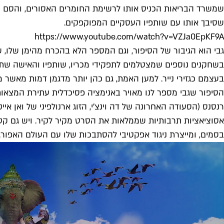
שמשרד הבריאות הכניס אותו לרשימת החומרים האסורים, והסם יר
שסיבך אותו עם שותפיו העסקיים המפוקפקים.
https://www.youtube.com/watch?v=VZJa0EpKF9A
גבי הוא הגיבור של הסיפור, וגם המספר הלא בהכרח מהימן שלו, 
בשחקנים נוספים שמצטלמים לתפקידי מכריו, שותפיו והאישה שתהפ
בעצמם כגזירי נייר. למען האמת, גם כהן יותר מדגמן דמות מאשר מ
הסיפור שגבי מספר לנו מאויר באנימציה פסיכדלית עתירת המצאות,
רנסנס (הסעודה האחרונה של דה וינצ'י, הזוג ארנולפיני של ואן אי
אסוציאציות תרבותיות שממלאות את הסרט מקיר לקיר. ויש גם קטע
בסמים, ומייצרת ניגוד אפקטיבי להסתבכות שלו עם העולם האפור.