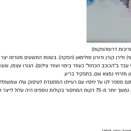
אדיבות דרומהפקות)
 ולירן קורן ודורון סולימאן (הפקה). בשנות התשעים מטרסו יצר 
 עבד ב"הכוכב הכחול" כעוזר בימוי ועוזר צילום). הגורו עצמו, 
 מזרחי נמצא שם, בתפקיד בריון.
נם מספר לנו על יחסיו עם רעייתו המתנגדת לעיסוק שלו שמשתלט על
צדדי והרעיה אינה מפותחת לכדי דמות. יש להניח שאם הסרט היה נמשך יותר מ-75 ד