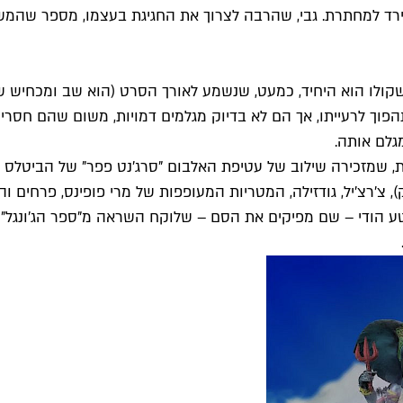
ד למחתרת. גבי, שהרבה לצרוך את החגיגת בעצמו, מספר שהמשיך
שקולו הוא היחיד, כמעט, שנשמע לאורך הסרט (הוא שב ומכחיש ש
וך לרעייתו, אך הם לא בדיוק מגלמים דמויות, משום שהם חסרי ק
גלם אותה.
 שמזכירה שילוב של עטיפת האלבום "סרג'נט פפר" של הביטלס וקטע
יק), צ'רצ'יל, גודזילה, המטריות המעופפות של מרי פופינס, פרחי
 הודי – שם מפיקים את הסם – שלוקח השראה מ"ספר הג'ונגל" של