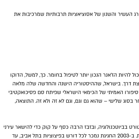
מארג העשיר והשנון של אסוציאציות תרבותיות שמרכיבות את
ול להיות הז'אנר הנכון יותר לטיפול בחומר. כך, למשל, הדוקו
 פורצת דרך. בישראל, שההיסטוריה הישנה והחדשה שלה מלאה
. סיפורו האמיתי של הכימאי הישראלי שפיתח סם פסיכואקטיבי
בסוג שלישי – שהוא גם וגם, וגם לא זה ולא זה. התוצאה,
ורט בביוטכנולוגיה, ובזבז הרבה כסף על קוק כדי להישאר עירני
בעבודתו המשמימה בהייטק. כשהבין שהוא לא יכול לעמוד יותר בהוצאה הכספית הוא החליט לפתח סם חדש וזול יחסית מצמח הגת. ב-2003 החגיגת נמכר לכל דורש בפיצוציות בתל אביב, עד