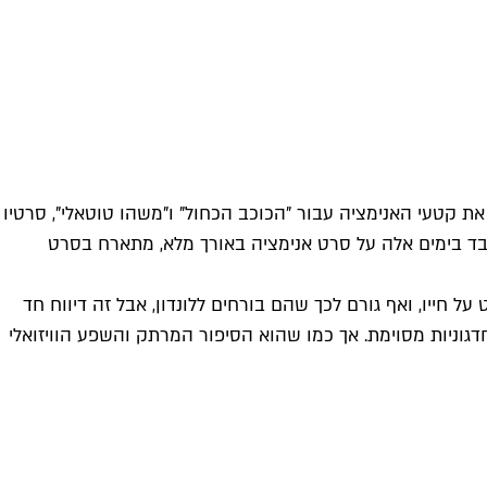
את קטעי האנימציה עבור "הכוכב הכחול" ו"משהו טוטאלי", סרטיו
שעובד בימים אלה על סרט אנימציה באורך מלא, מתארח בסרט
 חייו, ואף גורם לכך שהם בורחים ללונדון, אבל זה דיווח חד
קות המחסור בקולות נוספים היה עלול לייצר חדגוניות מסוימת. אך כמו שהוא הסיפור המרתק והשפע הוויזואלי