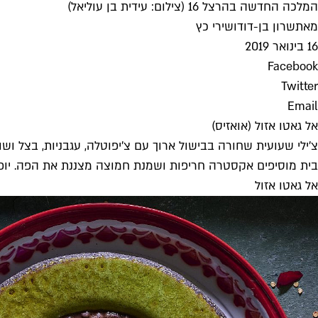
המלכה החדשה בהרצל 16 (צילום: עידית בן עוליאל)
מאת
שרון בן-דוד
ו
שירי כץ
16 בינואר 2019
Facebook
Twitter
Email
אל גאטו אזול (אואזיס)
צ'ילי שעועית שחורה בבישול ארוך עם צ'יפוטלה, עגבניות, בצל ו
בית מוסיפים אקסטרה חריפות ושמנת חמוצה מצננת את הפה. יופי (48 ש"ח
אל גאטו אזול