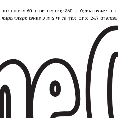
ים של Time Out העולמית.