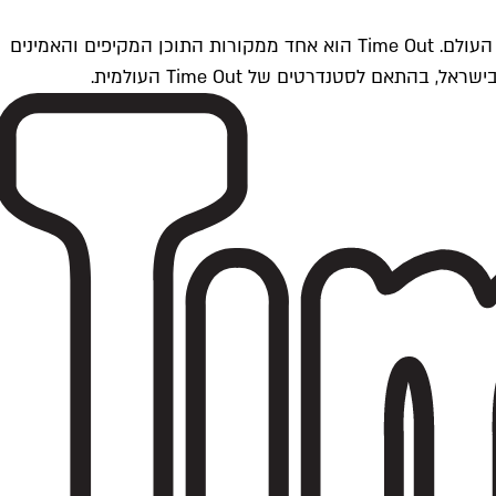
Time Outתל אביב הוא חלק מרשת Time Out Global — רשת מדיה בינלאומית הפועלת ב-360 ערים מרכזיות וב-60 מדינות ברחבי העולם. Time Out הוא אחד ממקורות התוכן המקיפים והאמינים