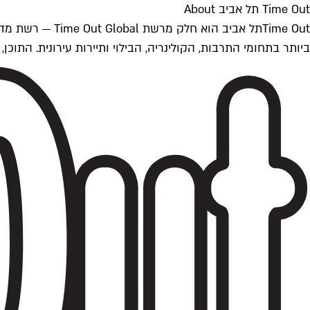
Time Out תל אביב About
ביותר בתחומי התרבות, הקולינריה, הבילוי ותיירות עירונית. התוכן, שמתעדכן 24/7, נכתב ונערך על ידי צוות עיתונאים מקצועי מקומי בישראל, בהתאם לסטנדרט