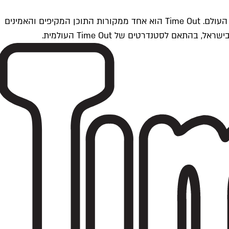
Time Outתל אביב הוא חלק מרשת Time Out Global — רשת מדיה בינלאומית הפועלת ב-360 ערים מרכזיות וב-60 מדינות ברחבי העולם. Time Out הוא אחד ממקורות התוכן המקיפים והאמינים