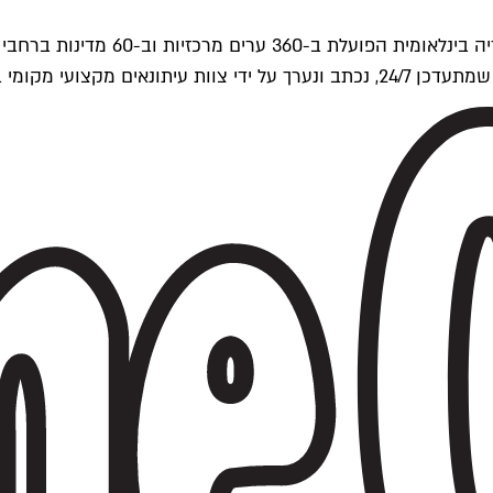
ים של Time Out העולמית.