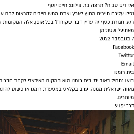
איז דיס סביח? תרצה בר. צילום: חיים יוסף
נפלו עליכם תיירים מחוץ לארץ ואתם ממש חייבים להראות להם א
רגע, חגורת כסף זה עדיין דבר שקורה? בכל אופן, אלה המקומות 
מאת
יעל שטוקמן
7 בנובמבר 2022
Facebook
Twitter
Email
בית רומנו
בואו נתחיל באובייס: בית רומנו הוא המקום האידאלי לקחת חברי
גאווה ישראלית ממנה, ערב בקלאס במסעדת רומנו או פשוט להתפנק
מיותרים.
דרך יפו 9