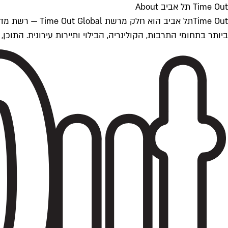
Time Out תל אביב About
ביותר בתחומי התרבות, הקולינריה, הבילוי ותיירות עירונית. התוכן, שמתעדכן 24/7, נכתב ונערך על ידי צוות עיתונאים מקצועי מקומי בישראל, בהתאם לסטנדרט