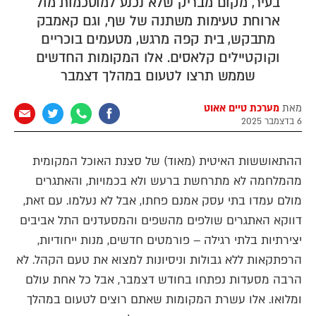
בעיר, מקום מבריק שלא נכנע למוסכמות מול
ארוחת טעימות משתנה של שף, וגם קאמבק
מתבקש, בית קפה מרגש, מטעמים בוכריים
וקוקטיילים קלאסים. אלו המקומות החדשים
שממש תרצו לטעום במהלך דצמבר
מאת
מערכת טיים אאוט
6 בדצמבר 2025
ההתאוששות האיטית (מאוד) של סצנת האוכל המקומית
מהמלחמה לא מתרחשת ברעש ולא בכמויות, והאתגרים
מולם עמדו בתי עסק אמנם פחתו, אבל לא נעלמו. עם זאת,
דווקא האתגרים שולפים מהשפים והמסעדנים התל אביבים
יצירתיות בלתי רגילה – פורמטים חדשים, מנות ייחודיות,
הרפתקאות ללא גבולות וניסיונות למצוא את טעם הקהל. לא
הרבה מסעדות נפתחו בחודש דצמבר, אבל כל אחת עולם
ומלואו. אלו עשרת המקומות שאתם רוצים לטעום במהלך