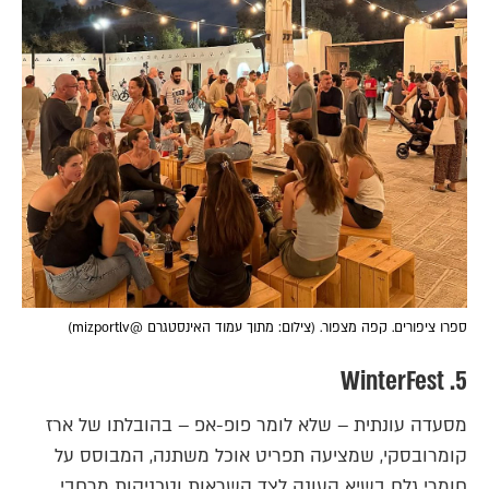
ספרו ציפורים. קפה מצפור. (צילום: מתוך עמוד האינסטגרם @mizportlv)
5. WinterFest
מסעדה עונתית – שלא לומר פופ-אפ – בהובלתו של ארז
קומרובסקי, שמציעה תפריט אוכל משתנה, המבוסס על
חומרי גלם בשיא העונה לצד השראות וטכניקות מרחבי