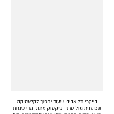
דירה להכיר
© יובל סיגלר תקשורת בע"מ 2026
Designed, Developed and Powered by
RGB Media
תוכן מקודם
בייקרי תל אביבי שעוד יהפוך לקלאסיקה
שכונתית מול טרנד טיקטוק מתוק מדי שנחת