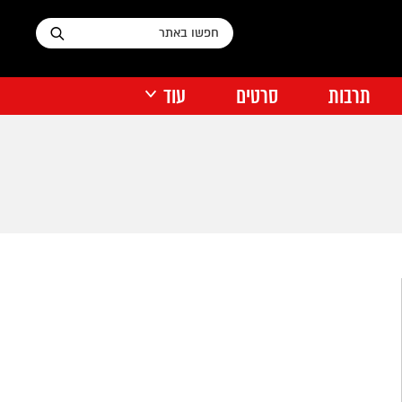
תרבות
סרטים
עוד
דיסני פלוס
על הרדאר התל אביבי
העיר שלי
אוכל רחוב
נטפליקס
דעות
דירה להכיר
תוכן מקודם