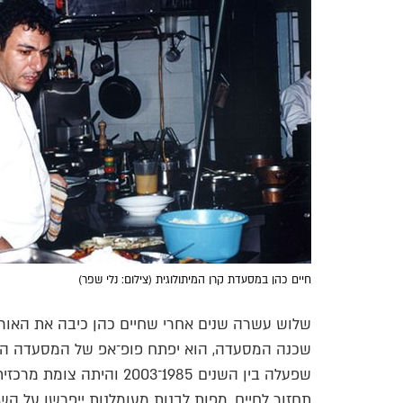
חיים כהן במסעדת קרן המיתולוגית (צילום: נלי שפר)
שלוש עשרה שנים אחרי שחיים כהן כיבה את האו
שכנה המסעדה, הוא יפתח פופ־אפ של המסעדה המי
שפעלה בין השנים 1985־003
תחזור לחיים. מפות לבנות מעומלנות ייפרשו על השו