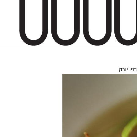
יו יורק