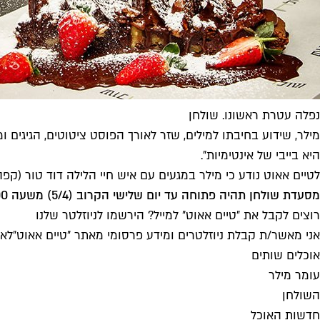
נפלה עטרת ראשונו. שולחן
מילר, שידוע בחיבתו למילים, שזר לאורך הפוסט ציטוטים, הגיגים 
היא בייבי של אינטימיות".
לטיים אאוט נודע כי מילר במגעים עם איש חיי הלילה דוד טור (ק
מסעדת שולחן תהיה פתוחה עד יום שלישי הקרוב (5/4) משעה 17:00 ועד חצות. את תגובתו של מילר לא ניתן היה להשיג.
רוצים לקבל את ״טיים אאוט״ למייל? הירשמו לניוזלטר שלנו
אני מאשר/ת קבלת ניוזלטרים ומידע פרסומי מאתר ״טיים אאוט״
לאי
אוכלים שותים
עומר מילר
השולחן
חדשות האוכל