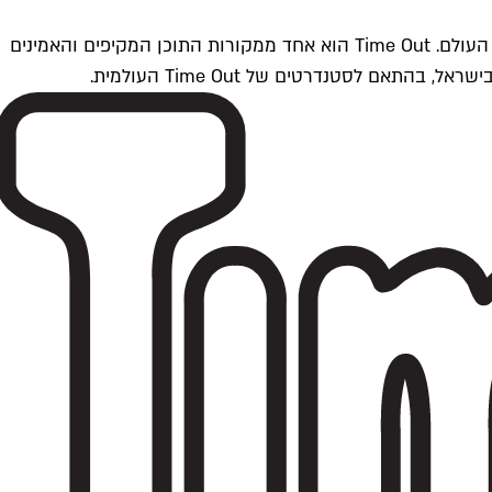
Time Outתל אביב הוא חלק מרשת Time Out Global — רשת מדיה בינלאומית הפועלת ב-360 ערים מרכזיות וב-60 מדינות ברחבי העולם. Time Out הוא אחד ממקורות התוכן המקיפים והאמינים