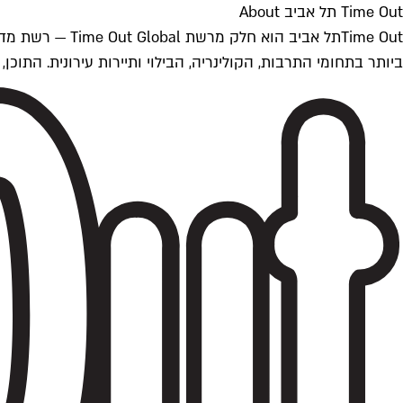
Time Out תל אביב About
ביותר בתחומי התרבות, הקולינריה, הבילוי ותיירות עירונית. התוכן, שמתעדכן 24/7, נכתב ונערך על ידי צוות עיתונאים מקצועי מקומי בישראל, בהתאם לסטנדרט