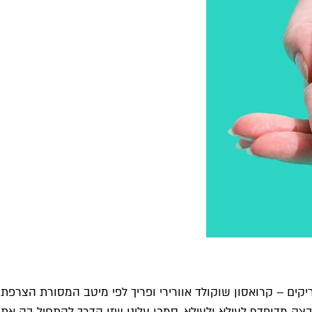
קים – קרואסון שוקולד אוורירי ופריך לפי מיטב המסורת הצרפתי
ובצק מדופדף לעילא ולעילא. סמכו עלינו שזו הדרך להתחיל בה את