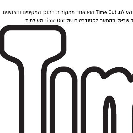
Time Outתל אביב הוא חלק מרשת Time Out Global — רשת מדיה בינלאומית הפועלת ב-360 ערים מרכזיות וב-60 מדינות ברחבי העולם. Time Out הוא אחד ממקורות התוכן המקיפים והאמינים