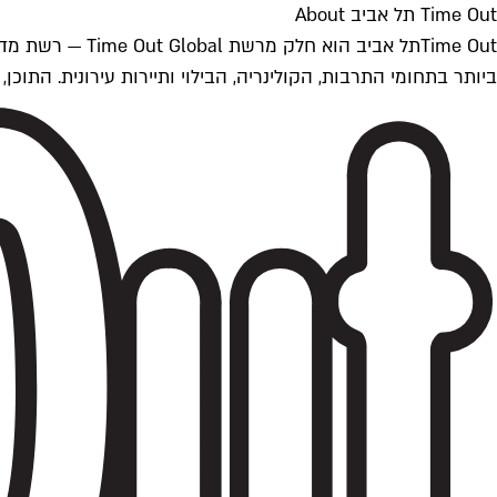
Time Out תל אביב About
ביותר בתחומי התרבות, הקולינריה, הבילוי ותיירות עירונית. התוכן, שמתעדכן 24/7, נכתב ונערך על ידי צוות עיתונאים מקצועי מקומי בישראל, בהתאם לסטנדרט