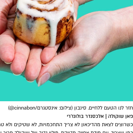
חזר לנו הטעם ללחיים. סינבון (צילום: אינסטגרם/cinnabon@)
פאן שוקולה | אלכסנדר בולונז׳רי
כשרוצים לצאת מהדיכאון לא צריך התחכמויות, לא שטיקים ולא טרי
כמו שצריך, עם מידת אפייה מדויקת, מילוי נדיב של שוקולד מריר 